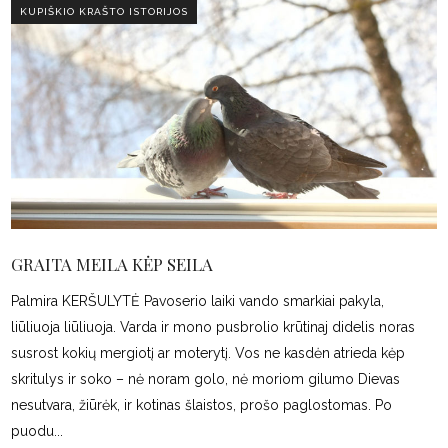
KUPIŠKIO KRAŠTO ISTORIJOS
GRAITA MEILA KĖP SEILA
Palmira KERŠULYTĖ Pavoserio laiki vando smarkiai pakyla,
liūliuoja liūliuoja. Varda ir mono pusbrolio krūtinaj didelis noras
susrost kokių mergiotį ar moterytį. Vos ne kasdėn atrieda kėp
skritulys ir soko – nė noram golo, nė moriom gilumo Dievas
nesutvara, žiūrėk, ir kotinas šlaistos, prošo paglostomas. Po
puodu