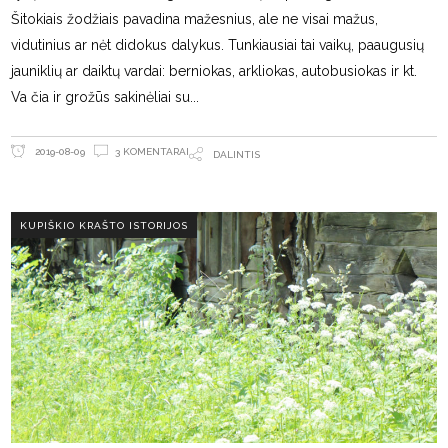
Šitokiais žodžiais pavadina mažesnius, ale ne visai mažus,
vidutinius ar nėt didokus dalykus. Tunkiausiai tai vaikų, paaugusių
jauniklių ar daiktų vardai: berniokas, arkliokas, autobusiokas ir kt.
Va čia ir grožūs sakinėliai su
3 KOMENTARAI
2019-08-09
DALINTIS
KUPIŠKIO KRAŠTO ISTORIJOS