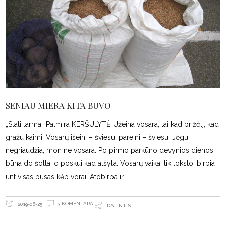
SENIAU MIERA KITA BUVO
„Stati tarma“ Palmira KERŠULYTĖ Užeina vosara, tai kad prižėlį, kad
gražu kaimi. Vosarų išeini – šviesu, pareini – šviesu. Jėgu
negriaudžia, mon ne vosara. Po pirmo parkūno devynios dienos
būna do šolta, o poskui kad atšyla. Vosarų vaikai tik loksto, birbia
unt visas pusas kėp vorai. Atobirba ir
3 KOMENTARAI
2019-06-25
DALINTIS