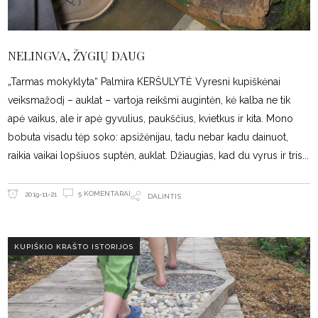
NELINGVA, ŽYGIŲ DAUG
„Tarmas mokyklyta“ Palmira KERŠULYTĖ Vyresni kupiškėnai
veiksmažodį – auklat – vartoja reikšmi augintėn, kė kalba ne tik
apė vaikus, ale ir apė gyvulius, paukščius, kvietkus ir kita. Mono
bobuta visadu tėp soko: apsižėnijau, tadu nebar kadu dainuot,
raikia vaikai lopšiuos suptėn, auklat. Džiaugias, kad du vyrus ir tris
5 KOMENTARAI
2019-11-21
DALINTIS
KUPIŠKIO KRAŠTO ISTORIJOS