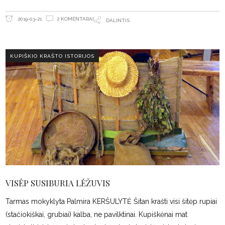
2 KOMENTARAI
2019-03-21
DALINTIS
KUPIŠKIO KRAŠTO ISTORIJOS
VISĖP SUSIBURIA LĖŽUVIS
Tarmas mokyklyta Palmira KERŠULYTĖ Šitan krašti visi šitėp rupiai
(stačiokiškai, grubiai) kalba, ne pavilktinai. Kupiškėnai mat