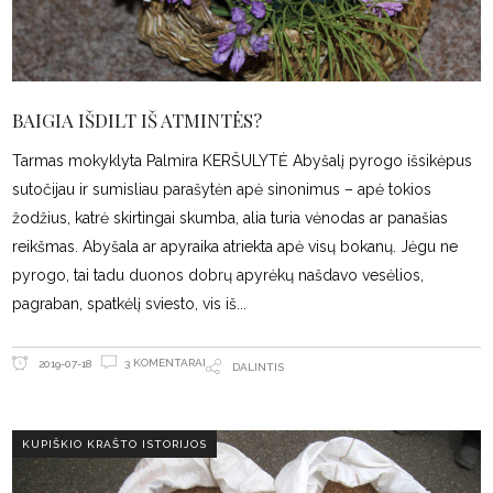
BAIGIA IŠDILT IŠ ATMINTĖS?
Tarmas mokyklyta Palmira KERŠULYTĖ Abyšalį pyrogo išsikėpus
sutočijau ir sumisliau parašytėn apė sinonimus – apė tokios
žodžius, katrė skirtingai skumba, alia turia vėnodas ar panašias
reikšmas. Abyšala ar apyraika atriekta apė visų bokanų. Jėgu ne
pyrogo, tai tadu duonos dobrų apyrėkų našdavo vesėlios,
pagraban, spatkėlį sviesto, vis iš
3 KOMENTARAI
2019-07-18
DALINTIS
KUPIŠKIO KRAŠTO ISTORIJOS