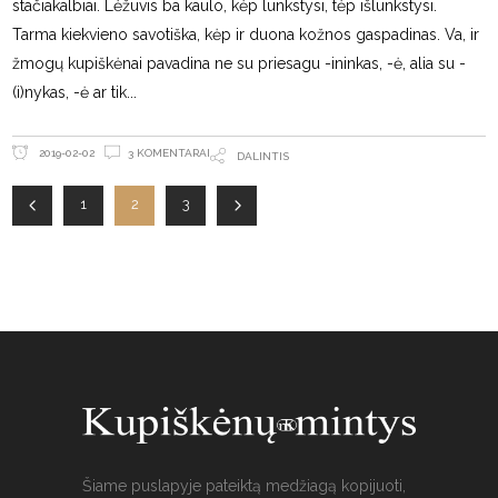
stačiakalbiai. Lėžuvis ba kaulo, kėp lunkstysi, tėp išlunkstysi.
Tarma kiekvieno savotiška, kėp ir duona kožnos gaspadinas. Va, ir
žmogų kupiškėnai pavadina ne su priesagu -ininkas, -ė, alia su -
(i)nykas, -ė ar tik
3 KOMENTARAI
2019-02-02
DALINTIS
1
2
3
Šiame puslapyje pateiktą medžiagą kopijuoti,