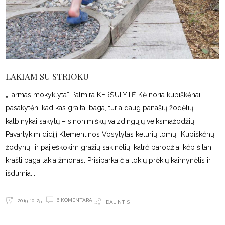
LAKIAM SU STRIOKU
„Tarmas mokyklyta“ Palmira KERŠULYTĖ Kė noria kupiškėnai
pasakytėn, kad kas graitai baga, turia daug panašių žodėlių,
kalbinykai sakytų – sinonimiškų vaizdingųjų veiksmažodžių.
Pavartykim didįjį Klementinos Vosylytas keturių tomų „Kupiškėnų
žodynų“ ir pajieškokim gražių sakinėlių, katrė parodžia, kėp šitan
krašti baga lakia žmonas. Prisiparka čia tokių prėkių kaimynėlis ir
išdumia
6 KOMENTARAI
2019-10-25
DALINTIS