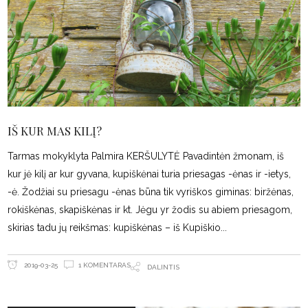
IŠ KUR MAS KILĮ?
Tarmas mokyklyta Palmira KERŠULYTĖ Pavadintėn žmonam, iš
kur jė kilį ar kur gyvana, kupiškėnai turia priesagas -ėnas ir -ietys,
-ė. Žodžiai su priesagu -ėnas būna tik vyriškos giminas: biržėnas,
rokiškėnas, skapiškėnas ir kt. Jėgu yr žodis su abiem priesagom,
skirias tadu jų reikšmas: kupiškėnas – iš Kupiškio
1 KOMENTARAS
2019-03-25
DALINTIS