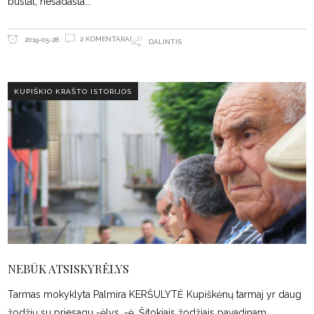
būstat, nesadasta
2 KOMENTARAI
2019-05-28
DALINTIS
KUPIŠKIO KRAŠTO ISTORIJOS
NEBŪK ATSISKYRĖLYS
Tarmas mokyklyta Palmira KERŠULYTĖ Kupiškėnų tarmaj yr daug
žodžių su priesagu -ėlys, -ė. Šitokiais žodžiais pavadinam