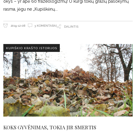
okys – yr apė 60 frazeologizmų! O kurgi tokių gražių pasokymų
rasma, jėgu ne „Kupiškėnų
3 KOMENTARAI
2019-12-08
DALINTIS
KUPIŠKIO KRAŠTO ISTORIJOS
KOKS GYVĖNIMAS, TOKIA JIR SMERTIS