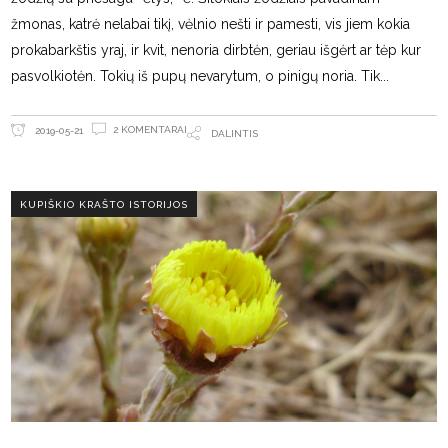
žmonas, katrė nelabai tikį, vėlnio nešti ir pamesti, vis jiem kokia
prokabarkštis yraj, ir kvit, nenoria dirbtėn, geriau išgėrt ar tėp kur
pasvolkiotėn. Tokių iš pupų nevarytum, o pinigų noria. Tik
2 KOMENTARAI
2019-05-21
DALINTIS
KUPIŠKIO KRAŠTO ISTORIJOS