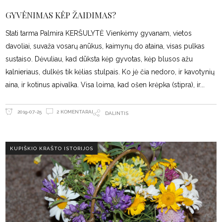
GYVĖNIMAS KĖP ŽAIDIMAS?
Stati tarma Palmira KERŠULYTĖ Vienkėmy gyvanam, vietos
davoliai, suvaža vosarų anūkus, kaimynų do ataina, visas pulkas
sustaiso. Dėvuliau, kad dūksta kėp gyvotas, kėp blusos ažu
kalnieriaus, dulkės tik kėlias stulpais. Ko jė čia nedoro, ir kavotynių
aina, ir kotinus apivalka. Visa loima, kad ošen krėpka (stipra), ir
2 KOMENTARAI
2019-07-25
DALINTIS
KUPIŠKIO KRAŠTO ISTORIJOS