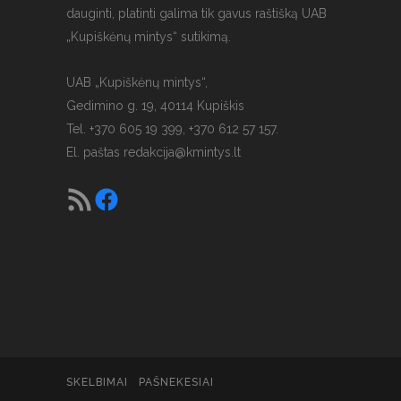
dauginti, platinti galima tik gavus raštišką UAB
„Kupiškėnų mintys“ sutikimą.
UAB „Kupiškėnų mintys“,
Gedimino g. 19, 40114 Kupiškis
Tel. +370 605 19 399, +370 612 57 157.
El. paštas
redakcija@kmintys.lt
SKELBIMAI
PAŠNEKESIAI