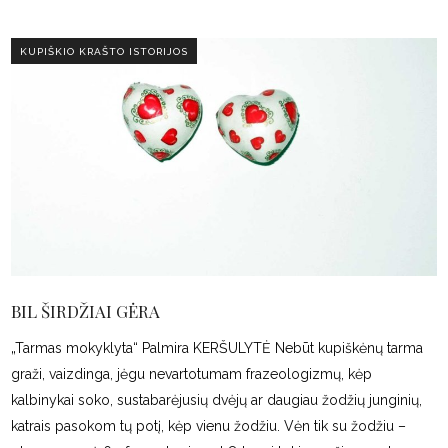
KUPIŠKIO KRAŠTO ISTORIJOS
BIL ŠIRDŽIAI GĖRA
„Tarmas mokyklyta“ Palmira KERŠULYTĖ Nebūt kupiškėnų tarma
graži, vaizdinga, jėgu nevartotumam frazeologizmų, kėp
kalbinykai soko, sustabarėjusių dvėjų ar daugiau žodžių junginių,
katrais pasokom tų potį, kėp vienu žodžiu. Vėn tik su žodžiu –