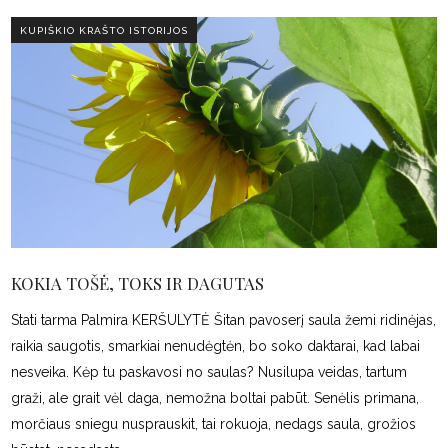
KUPIŠKIO KRAŠTO ISTORIJOS
KOKIA TOŠĖ, TOKS IR DAGUTAS
Stati tarma Palmira KERŠULYTĖ Šitan pavoserį saula žemi ridinėjas,
raikia saugotis, smarkiai nenudėgtėn, bo soko daktarai, kad labai
nesveika. Kėp tu paskavosi no saulas? Nusilupa veidas, tartum
graži, ale grait vėl daga, nemožna boltai pabūt. Senėlis primana,
morčiaus sniegu nusprauskit, tai rokuoja, nedags saula, grožios