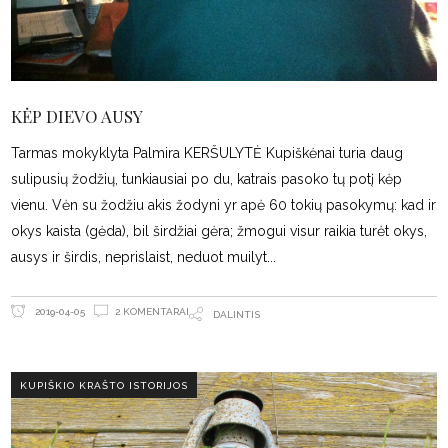
KĖP DIEVO AUSY
Tarmas mokyklyta Palmira KERŠULYTĖ Kupiškėnai turia daug
sulipusių žodžių, tunkiausiai po du, katrais pasoko tų potį kėp
vienu. Vėn su žodžiu akis žodyni yr apė 60 tokių pasokymų: kad ir
okys kaista (gėda), bil širdžiai gėra; žmogui visur raikia turėt okys,
ausys ir širdis, neprislaist, neduot muilyt
2 KOMENTARAI
2019-04-05
DALINTIS
KUPIŠKIO KRAŠTO ISTORIJOS