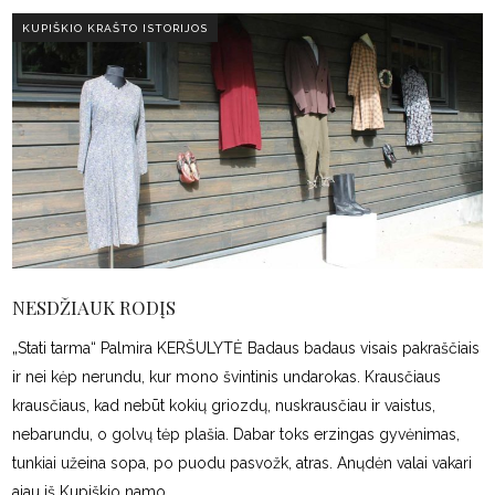
KUPIŠKIO KRAŠTO ISTORIJOS
NESDŽIAUK RODĮS
„Stati tarma“ Palmira KERŠULYTĖ Badaus badaus visais pakraščiais
ir nei kėp nerundu, kur mono švintinis undarokas. Krausčiaus
krausčiaus, kad nebūt kokių griozdų, nuskrausčiau ir vaistus,
nebarundu, o golvų tėp plašia. Dabar toks erzingas gyvėnimas,
tunkiai užeina sopa, po puodu pasvožk, atras. Anųdėn valai vakari
ajau iš Kupiškio namo,