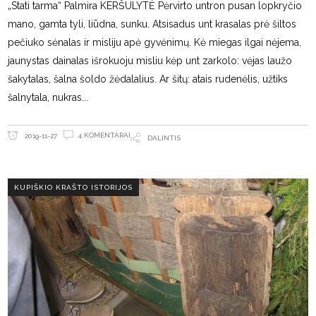
„Stati tarma“ Palmira KERŠULYTĖ Pėrvirto untron pusan lopkryčio
mano, gamta tyli, liūdna, sunku. Atsisadus unt krasalas prė šiltos
pečiuko sėnalas ir misliju apė gyvėnimų. Kė miegas ilgai nėjema,
jaunystas dainalas išrokuoju misliu kėp unt zarkolo: vėjas laužo
šakytalas, šalna šoldo žėdalalius. Ar šitų: atais rudenėlis, užtiks
šalnytala, nukras
4 KOMENTARAI
2019-11-27
DALINTIS
KUPIŠKIO KRAŠTO ISTORIJOS