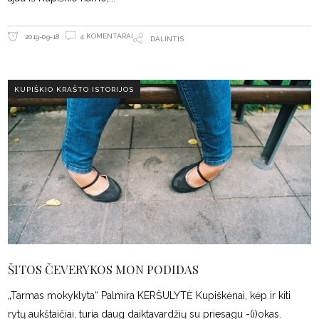
4 KOMENTARAI
2019-09-18
DALINTIS
KUPIŠKIO KRAŠTO ISTORIJOS
ŠITOS ČEVERYKOS MON PODIDAS
„Tarmas mokyklyta“ Palmira KERŠULYTĖ Kupiškėnai, kėp ir kiti
rytų aukštaičiai, turia daug daiktavardžių su priesagu -(i)okas.