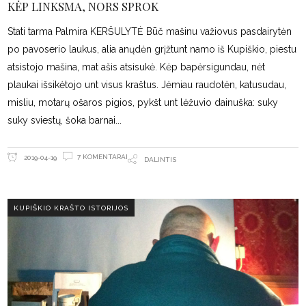
KĖP LINKSMA, NORS SPROK
Stati tarma Palmira KERŠULYTĖ Būč mašinu važiovus pasdairytėn
po pavoserio laukus, alia anųdėn grįžtunt namo iš Kupiškio, piestu
atsistojo mašina, mat ašis atsisukė. Kėp bapėrsigundau, nėt
plaukai išsikėtojo unt visus kraštus. Jėmiau raudotėn, katusudau,
misliu, motarų ošaros pigios, pykšt unt lėžuvio dainuška: suky
suky sviestų, šoka barnai
7 KOMENTARAI
2019-04-19
DALINTIS
KUPIŠKIO KRAŠTO ISTORIJOS