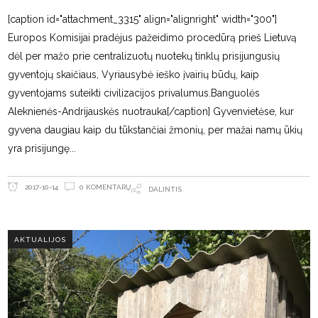
[caption id="attachment_3315" align="alignright" width="300"]
Europos Komisijai pradėjus pažeidimo procedūrą prieš Lietuvą
dėl per mažo prie centralizuotų nuotekų tinklų prisijungusių
gyventojų skaičiaus, Vyriausybė ieško įvairių būdų, kaip
gyventojams suteikti civilizacijos privalumus.Banguolės
Aleknienės-Andrijauskės nuotrauka[/caption] Gyvenvietėse, kur
gyvena daugiau kaip du tūkstančiai žmonių, per mažai namų ūkių
yra prisijungę
0 KOMENTARŲ
2017-10-14
DALINTIS
AKTUALIJOS