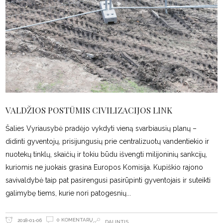
VALDŽIOS POSTŪMIS CIVILIZACIJOS LINK
Šalies Vyriausybė pradėjo vykdyti vieną svarbiausių planų –
didinti gyventojų, prisijungusių prie centralizuotų vandentiekio ir
nuotekų tinklų, skaičių ir tokiu būdu išvengti milijoninių sankcijų,
kuriomis ne juokais grasina Europos Komisija. Kupiškio rajono
savivaldybė taip pat pasirengusi pasirūpinti gyventojais ir suteikti
galimybę tiems, kurie nori patogesnių
0 KOMENTARŲ
2018-01-06
DALINTIS