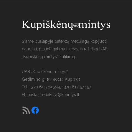
Šiame puslapyje pateiktą medžiagą kopijuoti,
dauginti, platinti galima tik gavus raštišką UAB
„Kupiškėnų mintys“ sutikimą.
UAB „Kupiškėnų mintys“,
Gedimino g. 19, 40114 Kupiškis
Tel. +370 605 19 399, +370 612 57 157.
El. paštas
redakcija@kmintys.lt