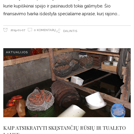
kurie kupiškėnai spėjo ir pasinaudoti tokia galimybe. Šio
finansavimo tvarka išdėstyta specialiame apraše, kurį rajono
0 KOMENTARŲ
2019-01-07
DALINTIS
AKTUALIJOS
KAIP ATSIKRATYTI SKĘSTANČIŲ RŪSIŲ IR TUALETO