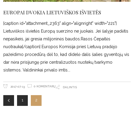
EUROPAI DVOKIA LIETUVIŠKOS IŠVIETĖS
[caption id="attachment_2363" align="alignright" width="221"]
Lietuviškos išvietės Europą suerzino ne juokais. Jei šalyje padėtis
nepasikeis, jai gresia milijoninės baudos.Rasos Čepaitės
nuotrauka[/caption] Europos Komisija prieš Lietuvą pradėjo
pažeidimo procedūrą dėl to, kad didelė dalis šalies gyventojų vis
dar nėra prisijungę prie centralizuotos nuotekų tvarkymo
sistemos. Valdininkai privalo imtis
0 KOMENTARŲ
2017-07-13
DALINTIS
1
2