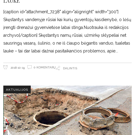
LAUKE
[caption id="attachment_7238" align="alignright" width="300"]
Skęstantys vandenyje rūsiai kai kurių gyventojų kasdienybė, o lėšų
įrengti drenažui gyvenvietėse labai stinga.Nuotrauka iš redakcijos
archyvo[/caption] Skęstantys namų rūsiai, užmirkę sklypeliai net
sausringą vasarą, šulinio, o ne iš čiaupo bėgantis vanduo, tualetas
lauke – tai dar labai dažnai pasitaikančios problemos, apie
0 KOMENTARŲ
2018-10-19
DALINTIS
AKTUALIJOS