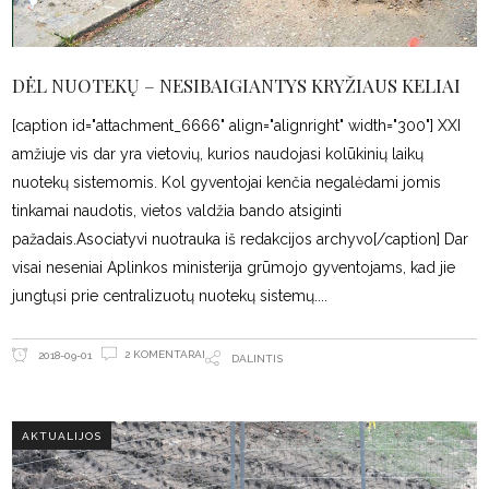
DĖL NUOTEKŲ – NESIBAIGIANTYS KRYŽIAUS KELIAI
[caption id="attachment_6666" align="alignright" width="300"] XXI
amžiuje vis dar yra vietovių, kurios naudojasi kolūkinių laikų
nuotekų sistemomis. Kol gyventojai kenčia negalėdami jomis
tinkamai naudotis, vietos valdžia bando atsiginti
pažadais.Asociatyvi nuotrauka iš redakcijos archyvo[/caption] Dar
visai neseniai Aplinkos ministerija grūmojo gyventojams, kad jie
jungtųsi prie centralizuotų nuotekų sistemų.
2 KOMENTARAI
2018-09-01
DALINTIS
AKTUALIJOS