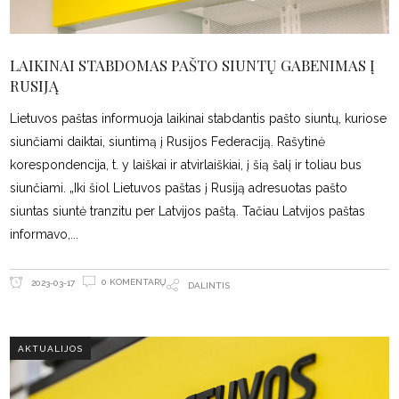
LAIKINAI STABDOMAS PAŠTO SIUNTŲ GABENIMAS Į
RUSIJĄ
Lietuvos paštas informuoja laikinai stabdantis pašto siuntų, kuriose
siunčiami daiktai, siuntimą į Rusijos Federaciją. Rašytinė
korespondencija, t. y laiškai ir atvirlaiškiai, į šią šalį ir toliau bus
siunčiami. „Iki šiol Lietuvos paštas į Rusiją adresuotas pašto
siuntas siuntė tranzitu per Latvijos paštą. Tačiau Latvijos paštas
informavo,
0 KOMENTARŲ
2023-03-17
DALINTIS
AKTUALIJOS