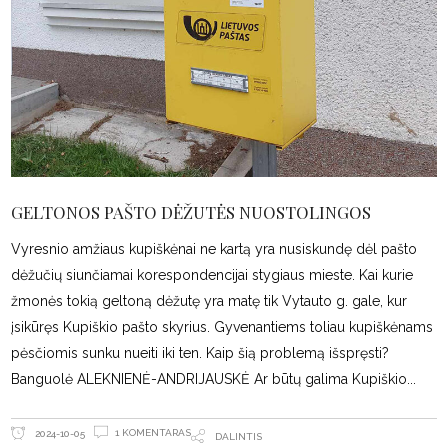
GELTONOS PAŠTO DĖŽUTĖS NUOSTOLINGOS
Vyresnio amžiaus kupiškėnai ne kartą yra nusiskundę dėl pašto
dėžučių siunčiamai korespondencijai stygiaus mieste. Kai kurie
žmonės tokią geltoną dėžutę yra matę tik Vytauto g. gale, kur
įsikūręs Kupiškio pašto skyrius. Gyvenantiems toliau kupiškėnams
pėsčiomis sunku nueiti iki ten. Kaip šią problemą išspręsti?
Banguolė ALEKNIENĖ-ANDRIJAUSKĖ Ar būtų galima Kupiškio
1 KOMENTARAS
2024-10-05
DALINTIS