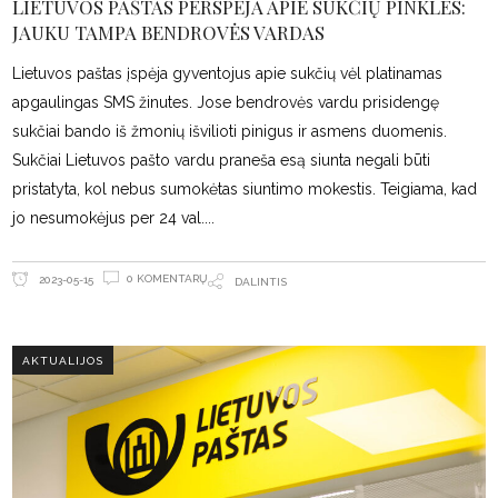
LIETUVOS PAŠTAS PERSPĖJA APIE SUKČIŲ PINKLES:
JAUKU TAMPA BENDROVĖS VARDAS
Lietuvos paštas įspėja gyventojus apie sukčių vėl platinamas
apgaulingas SMS žinutes. Jose bendrovės vardu prisidengę
sukčiai bando iš žmonių išvilioti pinigus ir asmens duomenis.
Sukčiai Lietuvos pašto vardu praneša esą siunta negali būti
pristatyta, kol nebus sumokėtas siuntimo mokestis. Teigiama, kad
jo nesumokėjus per 24 val.
0 KOMENTARŲ
2023-05-15
DALINTIS
AKTUALIJOS