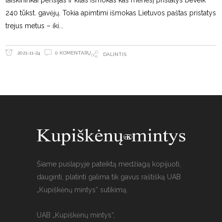
laiškininkai pensijas ir kitas išmokas kas mėnesį pristatys beveik
240 tūkst. gavėjų. Tokia apimtimi išmokas Lietuvos paštas pristatys
trejus metus – iki
0 KOMENTARŲ
2021-11-24
DALINTIS
Šiame puslapyje pateiktą medžiagą kopijuoti,
dauginti, platinti galima tik gavus raštišką UAB
„Kupiškėnų mintys“ sutikimą.
UAB „Kupiškėnų mintys“,