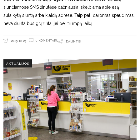
siunčiamose SMS žinutėse dažniausiai skelbiama apie esą
sulaikytą siuntą arba klaidą adrese. Taip pat daromas spaudimas,
neva siunta bus grąžinta, jei per trumpą laiką
0 KOMENTARŲ
2025-10-29
DALINTIS
AKTUALIJOS