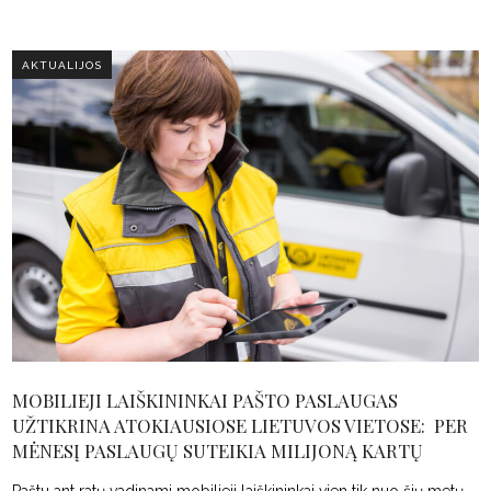
AKTUALIJOS
MOBILIEJI LAIŠKININKAI PAŠTO PASLAUGAS
UŽTIKRINA ATOKIAUSIOSE LIETUVOS VIETOSE: PER
MĖNESĮ PASLAUGŲ SUTEIKIA MILIJONĄ KARTŲ
Paštu ant ratų vadinami mobilieji laiškininkai vien tik nuo šių metų