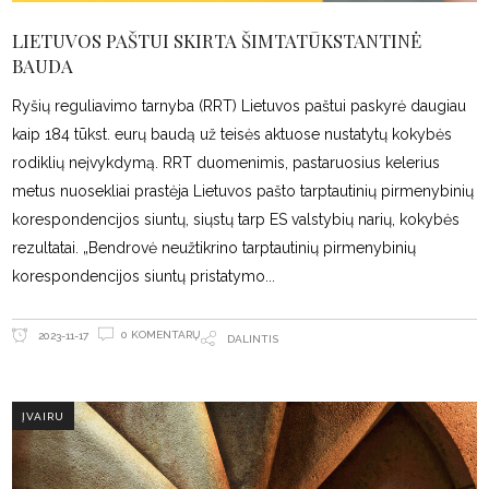
LIETUVOS PAŠTUI SKIRTA ŠIMTATŪKSTANTINĖ
BAUDA
Ryšių reguliavimo tarnyba (RRT) Lietuvos paštui paskyrė daugiau
kaip 184 tūkst. eurų baudą už teisės aktuose nustatytų kokybės
rodiklių neįvykdymą. RRT duomenimis, pastaruosius kelerius
metus nuosekliai prastėja Lietuvos pašto tarptautinių pirmenybinių
korespondencijos siuntų, siųstų tarp ES valstybių narių, kokybės
rezultatai. „Bendrovė neužtikrino tarptautinių pirmenybinių
korespondencijos siuntų pristatymo
0 KOMENTARŲ
2023-11-17
DALINTIS
ĮVAIRU