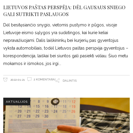
LIETUVOS PAŠTAS PERSPĖJA: DĖL GAUSAUS SNIEGO
GALI SUTRIKTI PASLAUGOS
Dėl besitęsiančio snygio, vietomis pustymo ir pūgos, visoje
Lietuvoje eismo sąlygos yra sudėtingos, kai kurie keliai
nepravažiuojami. Dalis laiškininkų bei kurjerių pas gyventojus
vyksta automobiliais, todėl Lietuvos paštas perspėja gyventojus –
korespondencija, laiškai bei siuntos gali pasiekti vėliau. Šiuo metu
mokamos ir išmokos, jos irgi
2 KOMENTARAI
2022-01-21
DALINTIS
AKTUALIJOS