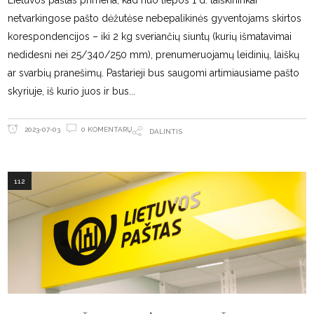
netvarkingose pašto dėžutėse nebepalikinės gyventojams skirtos
korespondencijos – iki 2 kg sveriančių siuntų (kurių išmatavimai
nedidesni nei 25/340/250 mm), prenumeruojamų leidinių, laiškų
ar svarbių pranešimų. Pastarieji bus saugomi artimiausiame pašto
skyriuje, iš kurio juos ir bus
0 KOMENTARŲ
2023-07-03
DALINTIS
112