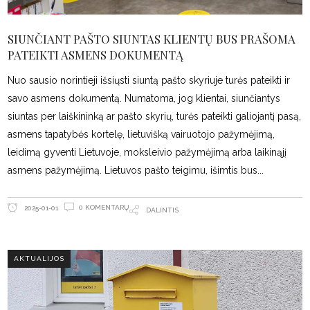
SIUNČIANT PAŠTO SIUNTAS KLIENTŲ BUS PRAŠOMA
PATEIKTI ASMENS DOKUMENTĄ
Nuo sausio norintieji išsiųsti siuntą pašto skyriuje turės pateikti ir
savo asmens dokumentą. Numatoma, jog klientai, siunčiantys
siuntas per laiškininką ar pašto skyrių, turės pateikti galiojantį pasą,
asmens tapatybės kortelę, lietuvišką vairuotojo pažymėjimą,
leidimą gyventi Lietuvoje, moksleivio pažymėjimą arba laikinąjį
asmens pažymėjimą. Lietuvos pašto teigimu, išimtis bus
0 KOMENTARŲ
2025-01-01
DALINTIS
AKTUALIJOS