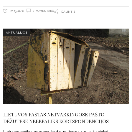
0 KOMENTARŲ
2023-11-16
DALINTIS
AKTUALIJOS
LIETUVOS PAŠTAS NETVARKINGOSE PAŠTO
DĖŽUTĖSE NEBEPALIKS KORESPONDENCIJOS
Lietuvos paštas primena, kad nuo liepos 1 d. laiškininkai