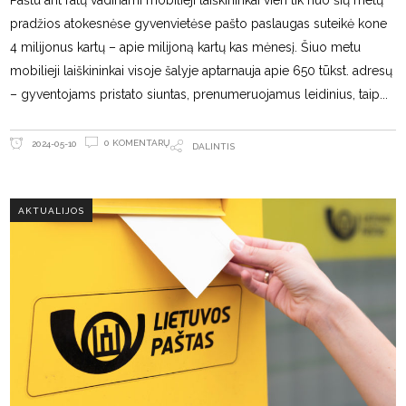
pradžios atokesnėse gyvenvietėse pašto paslaugas suteikė kone
4 milijonus kartų – apie milijoną kartų kas mėnesį. Šiuo metu
mobilieji laiškininkai visoje šalyje aptarnauja apie 650 tūkst. adresų
– gyventojams pristato siuntas, prenumeruojamus leidinius, taip
0 KOMENTARŲ
2024-05-10
DALINTIS
AKTUALIJOS