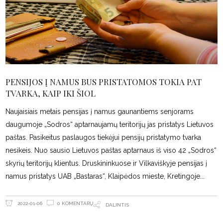
PENSIJOS Į NAMUS BUS PRISTATOMOS TOKIA PAT
TVARKA, KAIP IKI ŠIOL
Naujaisiais metais pensijas į namus gaunantiems senjorams
daugumoje „Sodros“ aptarnaujamų teritorijų jas pristatys Lietuvos
paštas. Pasikeitus paslaugos tiekėjui pensijų pristatymo tvarka
nesikeis. Nuo sausio Lietuvos paštas aptarnaus iš viso 42 „Sodros“
skyrių teritorijų klientus. Druskininkuose ir Vilkaviškyje pensijas į
namus pristatys UAB „Bastaras“, Klaipėdos mieste, Kretingoje
0 KOMENTARŲ
2022-01-06
DALINTIS