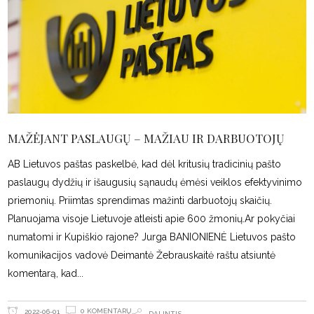
MAŽĖJANT PASLAUGŲ – MAŽIAU IR DARBUOTOJŲ
AB Lietuvos paštas paskelbė, kad dėl kritusių tradicinių pašto
paslaugų dydžių ir išaugusių sąnaudų ėmėsi veiklos efektyvinimo
priemonių. Priimtas sprendimas mažinti darbuotojų skaičių.
Planuojama visoje Lietuvoje atleisti apie 600 žmonių.Ar pokyčiai
numatomi ir Kupiškio rajone? Jurga BANIONIENĖ Lietuvos pašto
komunikacijos vadovė Deimantė Žebrauskaitė raštu atsiuntė
komentarą, kad
0 KOMENTARŲ
2022-06-01
DALINTIS