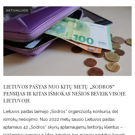
AKTUALIJOS
LIETUVOS PAŠTAS NUO KITŲ METŲ „SODROS“
PENSIJAS IR KITAS IŠMOKAS NEŠIOS BEVEIK VISOJE
LIETUVOJE
Lietuvos paštas laimėjo „Sodros“ organizuotą konkursą dėl
išmokų nešiojimo. Nuo 2022 metų sausio Lietuvos paštas
aptarnaus 42 „Sodros“ skyrių aptarnaujamų teritorijų klientus –