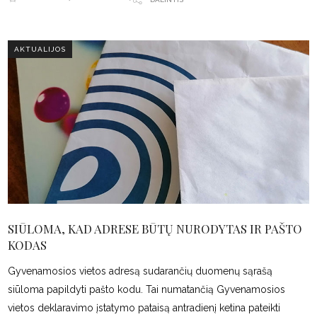
AKTUALIJOS
SIŪLOMA, KAD ADRESE BŪTŲ NURODYTAS IR PAŠTO
KODAS
Gyvenamosios vietos adresą sudarančių duomenų sąrašą
siūloma papildyti pašto kodu. Tai numatančią Gyvenamosios
vietos deklaravimo įstatymo pataisą antradienį ketina pateikti