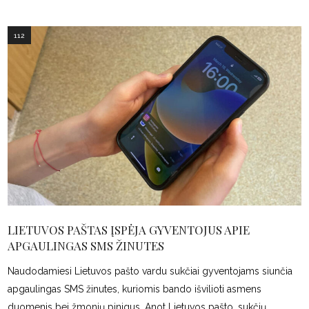
112
LIETUVOS PAŠTAS ĮSPĖJA GYVENTOJUS APIE
APGAULINGAS SMS ŽINUTES
Naudodamiesi Lietuvos pašto vardu sukčiai gyventojams siunčia
apgaulingas SMS žinutes, kuriomis bando išvilioti asmens
duomenis bei žmonių pinigus. Anot Lietuvos pašto, sukčių