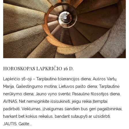
HOROSKOPAS LAPKRIČIO 16 D.
Lapkričio 16-oji – Tarptautinė tolerancijos diena; Aušros Vartų
Marija, Gailestingumo motina; Lietuvos pašto diena; Tarptautinė
nerūkymo diena; Jauno vyno šventė; Pasaulinė filosofijos diena.
AVINAS. Net nemėginkite išsisukinėti, jeigu reikia įtemptai
padirbėti. Veiklumas, įžvalgumas šiandien bus geri pagalbininkai,
tvarkant bet kokius reikalus, bandant sutaupyti ar užsidirbti.
JAUTIS. Galite