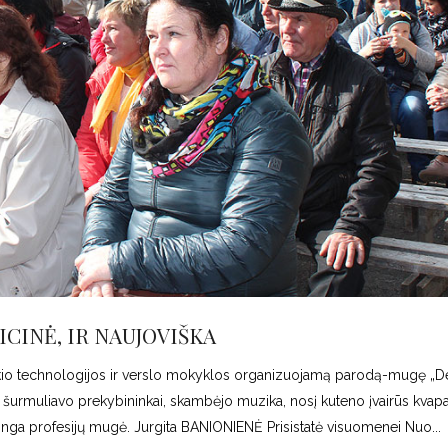
ICINĖ, IR NAUJOVIŠKA
piškio technologijos ir verslo mokyklos organizuojamą parodą-mugę „De
ta, šurmuliavo prekybininkai, skambėjo muzika, nosį kuteno įvairūs kvapa
vinga profesijų mugė. Jurgita BANIONIENĖ Prisistatė visuomenei Nuo