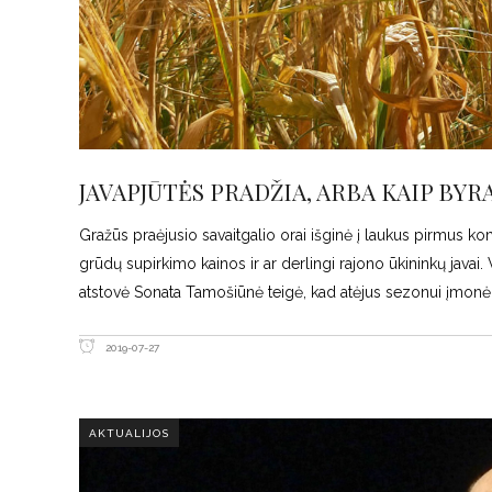
JAVAPJŪTĖS PRADŽIA, ARBA KAIP BYR
Gražūs praėjusio savaitgalio orai išginė į laukus pirmus k
grūdų supirkimo kainos ir ar derlingi rajono ūkininkų jav
atstovė Sonata Tamošiūnė teigė, kad atėjus sezonui įmonė
2019-07-27
AKTUALIJOS