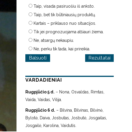
Taip, visada pasiruošiu iš anksto.
Taip, bet tik būtiniausių produktų.
Kartais – priklauso nuo situacijos.
Tik jei prognozuojama atšiauri žiema.
Ne, atsargų nekaupiu.
Ne, perku tik tada, kai prireikia.
Rezultatai
VARDADIENIAI
Rugpjūčio 5 d.
– Nona, Osvaldas, Rimtas,
Vaida, Vaidas, Vilija.
Rugpjūčio 6 d.
– Bilvina, Bilvinas, Bilvinė,
Bylotė, Daiva, Josbutas, Josbutė, Josgailas,
Josgailė, Karolina, Vaidutis.