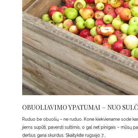
OBUOLIAVIMO YPATUMAI – NUO SULČ
Ruduo be obuolių – ne ruduo. Kone kiekviename sode karalia
jiems supūti, paversti sultimis, o gal net pinigais – mūsų pač
derlius gana skurdus. Skaitykite rugsėjo 7