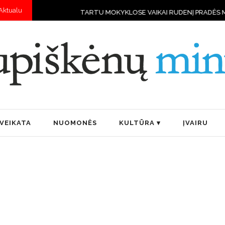
Aktualu
ARTU MOKYKLOSE VAIKAI RUDENĮ PRADĖS MOKYTIS VALDYTI DRONUS
VEIKATA
NUOMONĖS
KULTŪRA
ĮVAIRU