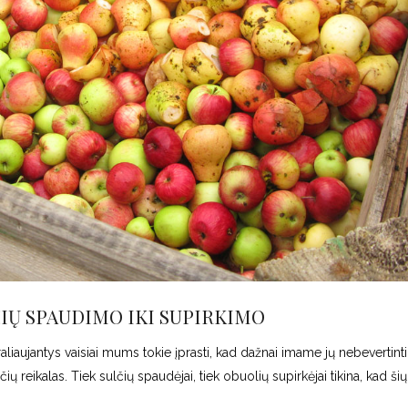
IŲ SPAUDIMO IKI SUPIRKIMO
ujantys vaisiai mums tokie įprasti, kad dažnai imame jų nebevertinti.
ių reikalas. Tiek sulčių spaudėjai, tiek obuolių supirkėjai tikina, kad ši