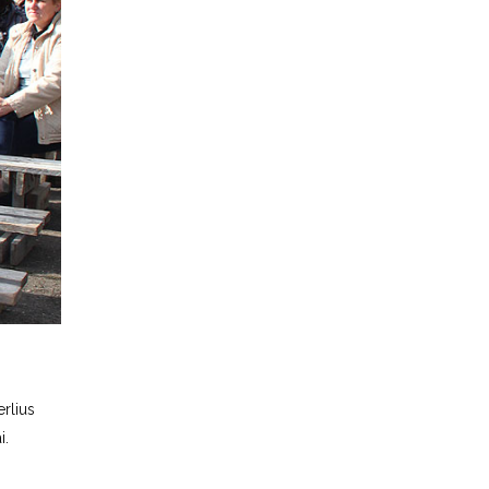
rlius
i.