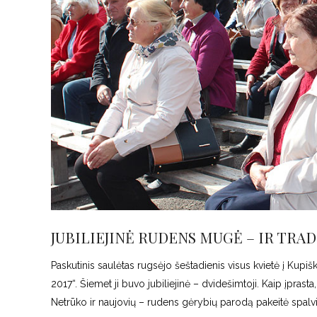
JUBILIEJINĖ RUDENS MUGĖ – IR TRAD
Paskutinis saulėtas rugsėjo šeštadienis visus kvietė į Ku
2017“. Šiemet ji buvo jubiliejinė – dvidešimtoji. Kaip įpras
Netrūko ir naujovių – rudens gėrybių parodą pakeitė spal