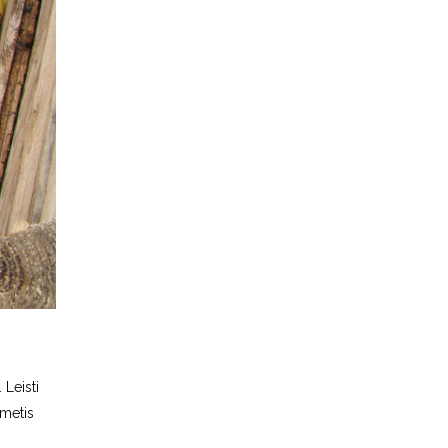
 Leisti
ųmetis