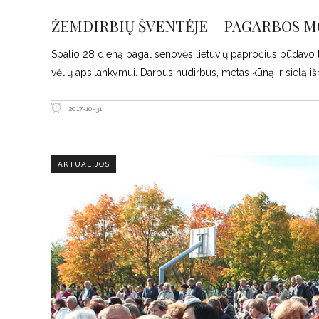
ŽEMDIRBIŲ ŠVENTĖJE – PAGARBOS M
Spalio 28 dieną pagal senovės lietuvių papročius būdavo t
vėlių apsilankymui. Darbus nudirbus, metas kūną ir sielą išpr
2017-10-31
AKTUALIJOS