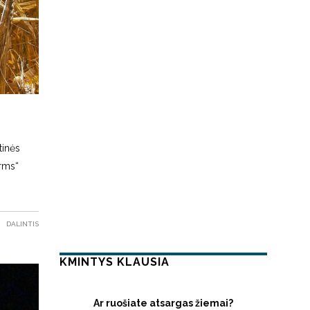
tinės
arms“
DALINTIS
KMINTYS KLAUSIA
Ar ruošiate atsargas žiemai?