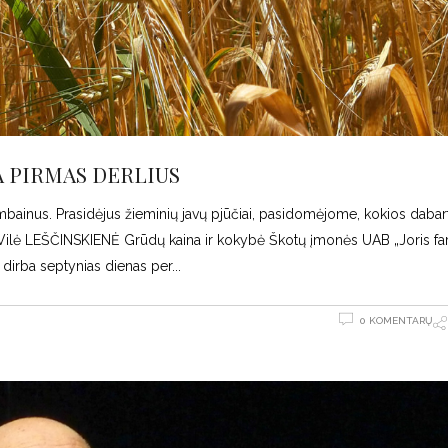
A PIRMAS DERLIUS
ombainus. Prasidėjus žieminių javų pjūčiai, pasidomėjome, kokios dabar
ai. Vilė LEŠČINSKIENĖ Grūdų kaina ir kokybė Škotų įmonės UAB „Joris f
 dirba septynias dienas per
0 KOMENTARŲ