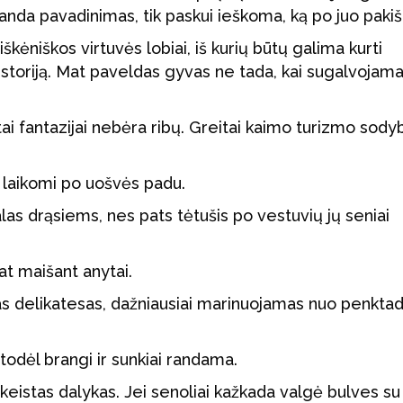
randa pavadinimas, tik paskui ieškoma, ką po juo pakišt
iškėniškos virtuvės lobiai, iš kurių būtų galima kurti
r istoriją. Mat paveldas gyvas ne tada, kai sugalvojama
tai fantazijai nebėra ribų. Greitai kaimo turizmo sody
t laikomi po uošvės padu.
las drąsiems, nes pats tėtušis po vestuvių jų seniai
at maišant anytai.
kas delikatesas, dažniausiai marinuojamas nuo penktad
odėl brangi ir sunkiai randama.
 keistas dalykas. Jei senoliai kažkada valgė bulves su