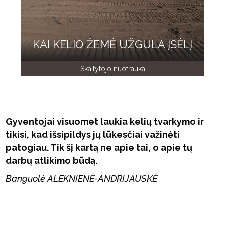
KAI KELIO ŽEMĖ UŽGULA ĮSĖLĮ
Skaitytojo nuotrauka
Gyventojai visuomet laukia kelių tvarkymo ir
tikisi, kad išsipildys jų lūkesčiai važinėti
patogiau. Tik šį kartą ne apie tai, o apie tų
darbų atlikimo būdą.
Banguolė ALEKNIENĖ-ANDRIJAUSKĖ