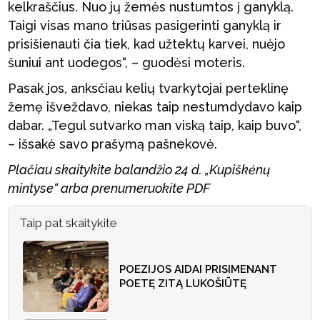
kelkraščius. Nuo jų žemės nustumtos į ganyklą.
Taigi visas mano triūsas pasigerinti ganyklą ir
prisišienauti čia tiek, kad užtektų karvei, nuėjo
šuniui ant uodegos“, – guodėsi moteris.
Pasak jos, anksčiau kelių tvarkytojai perteklinę
žemę išveždavo, niekas taip nestumdydavo kaip
dabar. „Tegul sutvarko man viską taip, kaip buvo“,
– išsakė savo prašymą pašnekovė.
Plačiau skaitykite balandžio 24 d. „Kupiškėnų
mintyse“ arba prenumeruokite PDF
Taip pat skaitykite
POEZIJOS AIDAI PRISIMENANT
POETĘ ZITĄ LUKOŠIŪTĘ