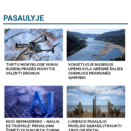
PASAULYJE
TARTU MOKYKLOSE VAIKAI
VOKIETIJOJE NUSEKUS
RUDENĮ PRADĖS MOKYTIS
UPĖMS KYLA GRĖSMĖ ŠALIES
VALDYTI DRONUS
CHEMIJOS PRAMONĖS
GAMYBAI
NUO SEKMADIENIO – NAUJA
Į UNESCO PASAULIO
ES TAISYKLĖ: PRIVALOMA
PAVELDO SĄRAŠĄ ĮTRAUKTI
ŽYMĖTI DI SUKURTĄ TURINĮ
TRYS OBJEKTAI