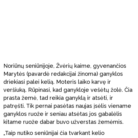
Noriūnų seniūnijoje, Žvėrių kaime, gyvenančios
Marytės (pavardė redakcijai žinoma) ganyklos
driekiasi palei kelią. Moteris laiko karvę ir
veršiuką. Rūpinasi, kad ganykloje vešėtų žolė. Čia
prasta žemė, tad reikia ganyklą ir atsėti, ir
patręšti. Tik pernai pasėtas naujas įsėlis viename
ganyklos ruože ir seniau atsėtas jos gabalėlis
kitame ruože dabar buvo užverstas žemėmis.
„Taip nutiko seniūnijai čia tvarkant kelio