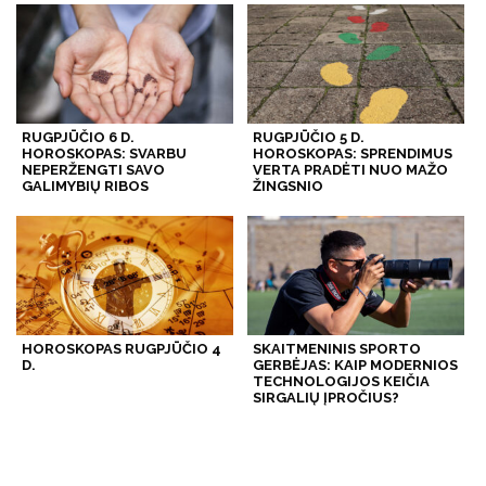
RUGPJŪČIO 6 D.
RUGPJŪČIO 5 D.
HOROSKOPAS: SVARBU
HOROSKOPAS: SPRENDIMUS
NEPERŽENGTI SAVO
VERTA PRADĖTI NUO MAŽO
GALIMYBIŲ RIBOS
ŽINGSNIO
HOROSKOPAS RUGPJŪČIO 4
SKAITMENINIS SPORTO
D.
GERBĖJAS: KAIP MODERNIOS
TECHNOLOGIJOS KEIČIA
SIRGALIŲ ĮPROČIUS?