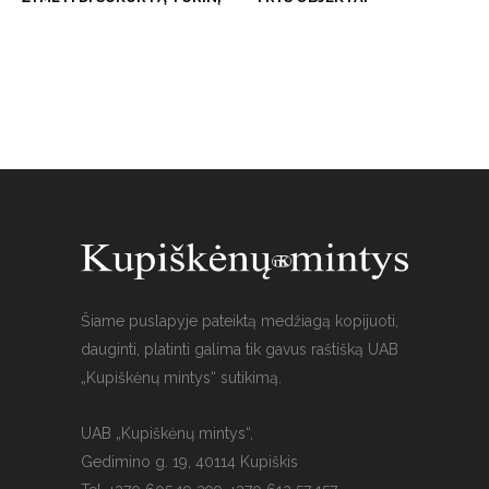
Šiame puslapyje pateiktą medžiagą kopijuoti,
dauginti, platinti galima tik gavus raštišką UAB
„Kupiškėnų mintys“ sutikimą.
UAB „Kupiškėnų mintys“,
Gedimino g. 19, 40114 Kupiškis