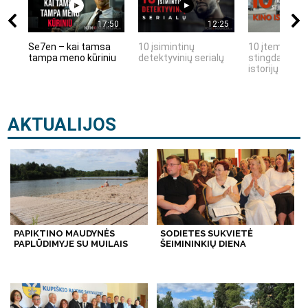
17:50
12:25
Se7en – kai tamsa
10 įsimintinų
10 įtemptų, k
tampa meno kūriniu
detektyvinių serialų
stingdančių k
istorijų
AKTUALIJOS
PAPIKTINO MAUDYNĖS
SODIETES SUKVIETĖ
PAPLŪDIMYJE SU MUILAIS
ŠEIMININKIŲ DIENA