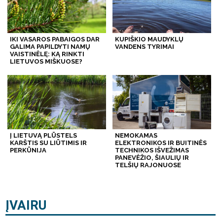
IKI VASAROS PABAIGOS DAR
KUPIŠKIO MAUDYKLŲ
GALIMA PAPILDYTI NAMŲ
VANDENS TYRIMAI
VAISTINĖLĘ: KĄ RINKTI
LIETUVOS MIŠKUOSE?
Į LIETUVĄ PLŪSTELS
NEMOKAMAS
KARŠTIS SU LIŪTIMIS IR
ELEKTRONIKOS IR BUITINĖS
PERKŪNIJA
TECHNIKOS IŠVEŽIMAS
PANEVĖŽIO, ŠIAULIŲ IR
TELŠIŲ RAJONUOSE
ĮVAIRU