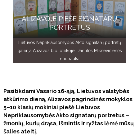
ALIZAVOJE PIEŠĖ SIGNATARŲ
PORTRETUS
Lietuvos Nepriklausomybės Akto signatarų portretų
galerija Alizavos bibliotekoje. Danutės Miknevičienės
nuotrauka
Pasitikdami Vasario 16-ąją, Lietuvos valstybės
atkūrimo dieną, Alizavos pagrindinės mokyklos
5–10 klasių mokiniai piešė Lietuvos
Nepriklausomybės Akto signatarų portretus –
žmonių, kurių drąsa, išmintis ir ryžtas lėmė mūsų
šalies ateitį.