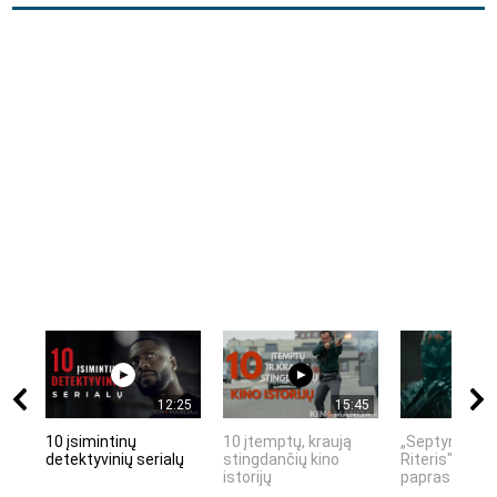
12:25
15:45
10 įsimintinų
10 įtemptų, kraują
„Septynių Kar
detektyvinių serialų
stingdančių kino
Riteris" – kai
istorijų
paprastumas 