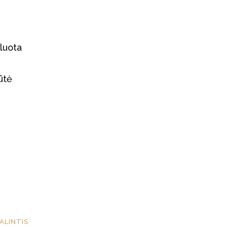
luota
ūtė
ALINTIS