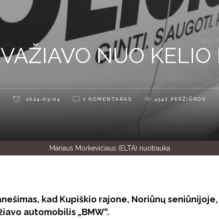
VAŽIAVO NUO KELIO I
2024-03-04
1 KOMENTARAS
4542
PERŽIŪROS
Mariaus Morkevičiaus (ELTA) nuotrauka
anešimas, kad Kupiškio rajone, Noriūnų seniūnijoje,
ažiavo automobilis „BMW“.