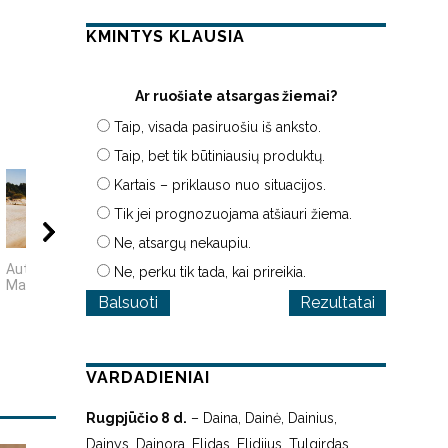
KMINTYS KLAUSIA
Ar ruošiate atsargas žiemai?
Taip, visada pasiruošiu iš anksto.
Taip, bet tik būtiniausių produktų.
Kartais – priklauso nuo situacijos.
Tik jei prognozuojama atšiauri žiema.
00:09
08:11
02:
Ne, atsargų nekaupiu.
Autorius Edgaras
„MIRĘS INTERNETAS“:
Japoniško sodo
Ne, perku tik tada, kai prireikia.
Mascinskas
KODĖL DIDŽIOJI DALIS
ramybė
INTERNETO NĖRA...
Rezultatai
VARDADIENIAI
Rugpjūčio 8 d.
– Daina, Dainė, Dainius,
Dainys, Dainora, Elidas, Elidijus, Tulgirdas.