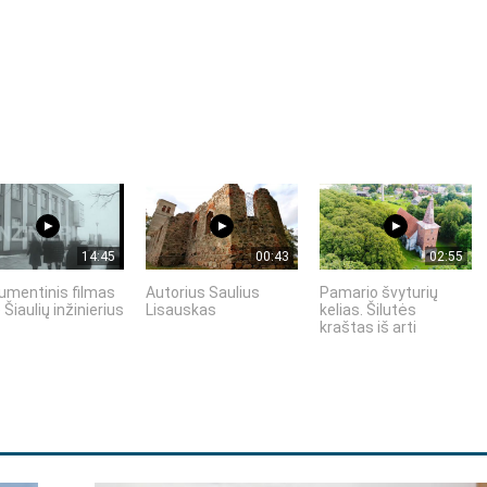
14:45
00:43
02:55
umentinis filmas
Autorius Saulius
Pamario švyturių
 Šiaulių inžinierius
Lisauskas
kelias. Šilutės
kraštas iš arti