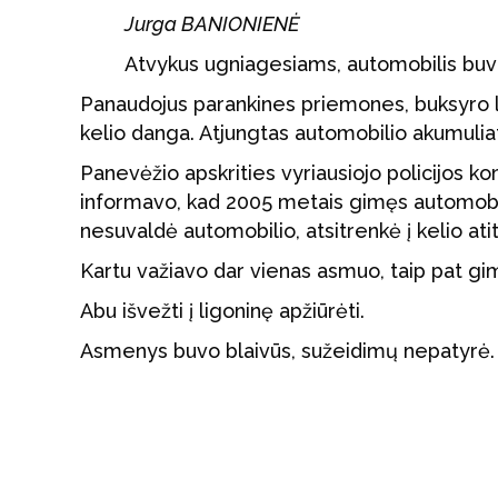
Jurga BANIONIENĖ
Atvykus ugniagesiams, automobilis buvo 
Panaudojus parankines priemones, buksyro ly
kelio danga. Atjungtas automobilio akumuliat
Panevėžio apskrities vyriausiojo policijos 
informavo, kad 2005 metais gimęs automobil
nesuvaldė automobilio, atsitrenkė į kelio ati
Kartu važiavo dar vienas asmuo, taip pat g
Abu išvežti į ligoninę apžiūrėti.
Asmenys buvo blaivūs, sužeidimų nepatyrė.