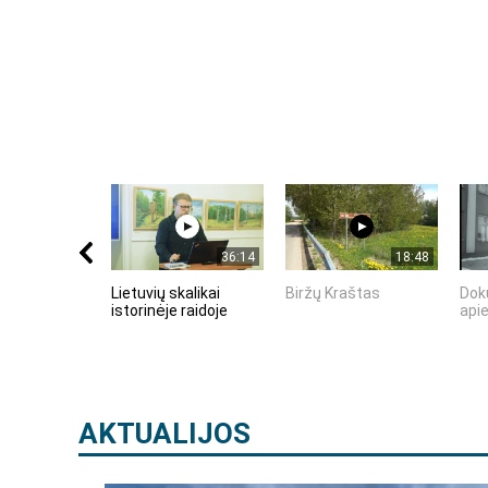
36:14
18:48
Lietuvių skalikai
Biržų Kraštas
Dok
istorinėje raidoje
apie
AKTUALIJOS