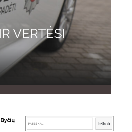
R VERTĖSI
 Byčių
Paieška
Ieškoti