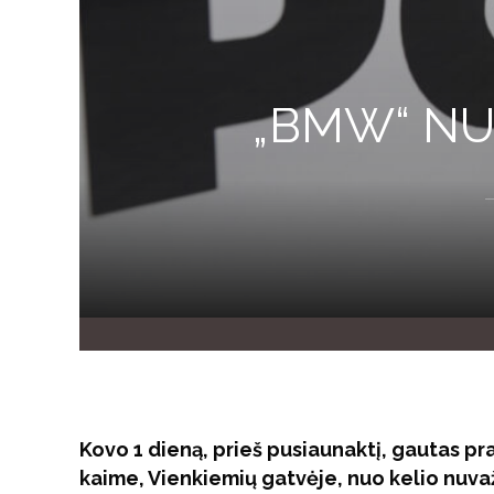
„BMW“ NU
Kovo 1 dieną, prieš pusiaunaktį, gautas pr
kaime, Vienkiemių gatvėje, nuo kelio nuv