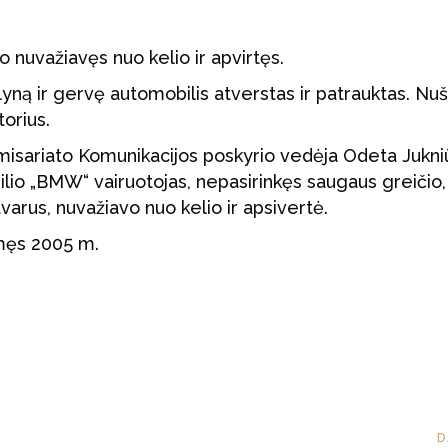
nuvažiavęs nuo kelio ir apvirtęs.
ną ir gervę automobilis atverstas ir patrauktas. Nuš
orius.
komisariato Komunikacijos poskyrio vedėja Odeta Jukni
io „BMW“ vairuotojas, nepasirinkęs saugaus greičio,
tvarus, nuvažiavo nuo kelio ir apsivertė.
imęs 2005 m.
D