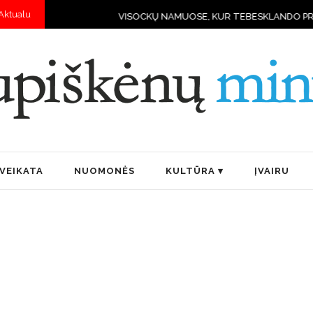
Aktualu
VISOCKŲ NAMUOSE, KUR TEBESKLANDO PRIEŠKARIO DVASIA IR 
VEIKATA
NUOMONĖS
KULTŪRA
ĮVAIRU