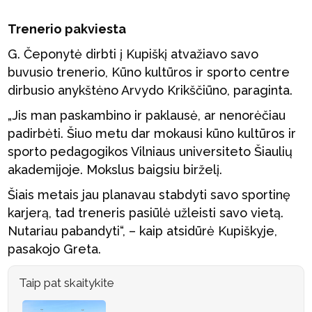
Trenerio pakviesta
G. Čeponytė dirbti į Kupiškį atvažiavo savo
buvusio trenerio, Kūno kultūros ir sporto centre
dirbusio anykštėno Arvydo Krikščiūno, paraginta.
„Jis man paskambino ir paklausė, ar nenorėčiau
padirbėti. Šiuo metu dar mokausi kūno kultūros ir
sporto pedagogikos Vilniaus universiteto Šiaulių
akademijoje. Mokslus baigsiu birželį.
Šiais metais jau planavau stabdyti savo sportinę
karjerą, tad treneris pasiūlė užleisti savo vietą.
Nutariau pabandyti“, – kaip atsidūrė Kupiškyje,
pasakojo Greta.
Taip pat skaitykite