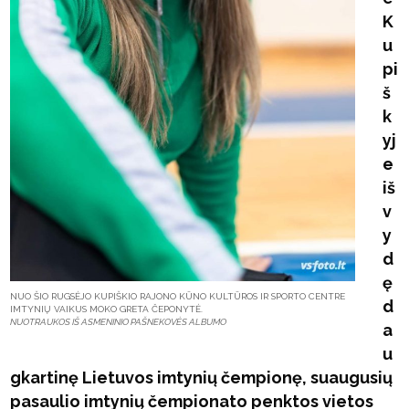
K
u
pi
š
k
yj
e
iš
v
y
d
ę
NUO ŠIO RUGSĖJO KUPIŠKIO RAJONO KŪNO KULTŪROS IR SPORTO CENTRE
d
IMTYNIŲ VAIKUS MOKO GRETA ČEPONYTĖ.
NUOTRAUKOS IŠ ASMENINIO PAŠNEKOVĖS ALBUMO
a
u
gkartinę Lietuvos imtynių čempionę, suaugusių
pasaulio imtynių čempionato penktos vietos