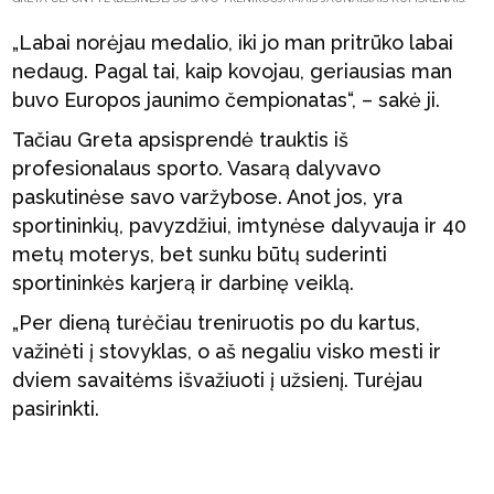
„Labai norėjau medalio, iki jo man pritrūko labai
nedaug. Pagal tai, kaip kovojau, geriausias man
buvo Europos jaunimo čempionatas“, – sakė ji.
Tačiau Greta apsisprendė trauktis iš
profesionalaus sporto. Vasarą dalyvavo
paskutinėse savo varžybose. Anot jos, yra
sportininkių, pavyzdžiui, imtynėse dalyvauja ir 40
metų moterys, bet sunku būtų suderinti
sportininkės karjerą ir darbinę veiklą.
„Per dieną turėčiau treniruotis po du kartus,
važinėti į stovyklas, o aš negaliu visko mesti ir
dviem savaitėms išvažiuoti į užsienį. Turėjau
pasirinkti.