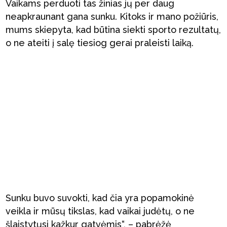
Vaikams perduoti tas žinias jų per daug
neapkraunant gana sunku. Kitoks ir mano požiūris,
mums skiepyta, kad būtina siekti sporto rezultatų,
o ne ateiti į salę tiesiog gerai praleisti laiką.
Sunku buvo suvokti, kad čia yra popamokinė
veikla ir mūsų tikslas, kad vaikai judėtų, o ne
šlaistytųsi kažkur gatvėmis“, – pabrėžė