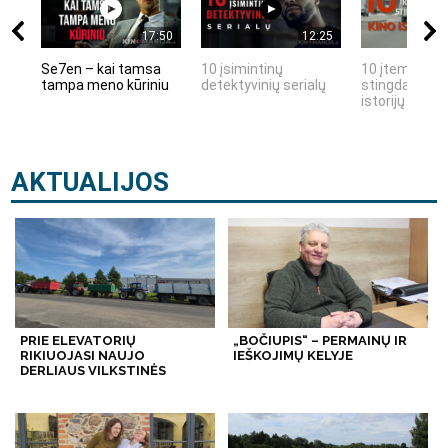
17:50
12:25
Se7en – kai tamsa
10 įsimintinų
10 įtemptų, k
tampa meno kūriniu
detektyvinių serialų
stingdančių k
istorijų
AKTUALIJOS
PRIE ELEVATORIŲ
„BOČIUPIS“ – PERMAINŲ IR
RIKIUOJASI NAUJO
IEŠKOJIMŲ KELYJE
DERLIAUS VILKSTINĖS