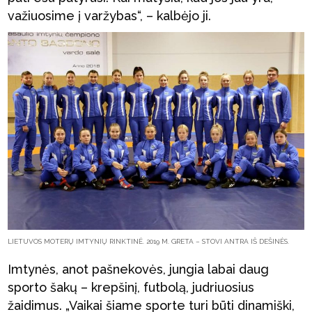
važiuosime į varžybas“, – kalbėjo ji.
LIETUVOS MOTERŲ IMTYNIŲ RINKTINĖ. 2019 M. GRETA – STOVI ANTRA IŠ DEŠINĖS.
Imtynės, anot pašnekovės, jungia labai daug
sporto šakų – krepšinį, futbolą, judriuosius
žaidimus. „Vaikai šiame sporte turi būti dinamiški,