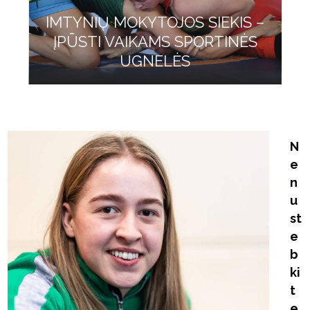
IMTYNIŲ MOKYTOJOS SIEKIS –
ĮPŪSTI VAIKAMS SPORTINĖS
UGNELĖS
N
e
n
u
st
e
b
ki
t
e