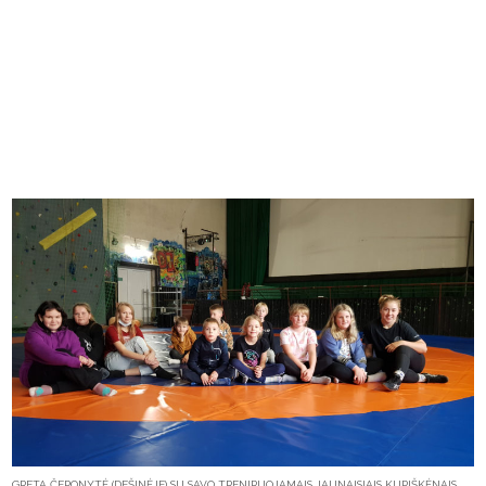
GRETA ČEPONYTĖ (DEŠINĖJE) SU SAVO TRENIRUOJAMAIS JAUNAISIAIS KUPIŠKĖNAIS.