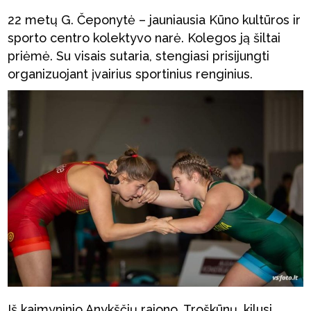
22 metų G. Čeponytė – jauniausia Kūno kultūros ir
sporto centro kolektyvo narė. Kolegos ją šiltai
priėmė. Su visais sutaria, stengiasi prisijungti
organizuojant įvairius sportinius renginius.
Iš kaimyninio Anykščių rajono, Troškūnų, kilusi