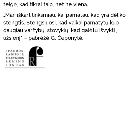
teigė, kad tikrai taip, net ne vieną.
„Man iškart linksmiau, kai pamatau, kad yra dėl ko
stengtis. Stengsiuosi, kad vaikai pamatytų kuo
daugiau varžybų, stovyklų, kad galėtų išvykti į
užsienį“, – pabrėžė G. Čeponytė.