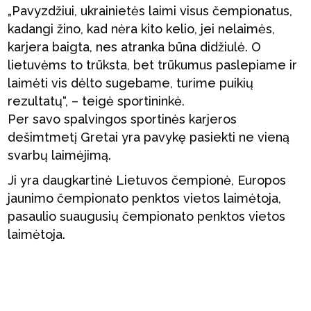
„Pavyzdžiui, ukrainietės laimi visus čempionatus,
kadangi žino, kad nėra kito kelio, jei nelaimės,
karjera baigta, nes atranka būna didžiulė. O
lietuvėms to trūksta, bet trūkumus paslepiame ir
laimėti vis dėlto sugebame, turime puikių
rezultatų“, – teigė sportininkė.
Per savo spalvingos sportinės karjeros
dešimtmetį Gretai yra pavykę pasiekti ne vieną
svarbų laimėjimą.
Ji yra daugkartinė Lietuvos čempionė, Europos
jaunimo čempionato penktos vietos laimėtoja,
pasaulio suaugusių čempionato penktos vietos
laimėtoja.