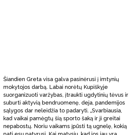
Šiandien Greta visa galva pasinėrusi į imtynių
mokytojos darbą. Labai norėtų Kupiškyje
suorganizuoti varžybas, įtraukti ugdytinių tėvus ir
suburti aktyvią bendruomenę, deja, pandemijos
sąlygos dar neleidžia to padaryti. „Svarbiausia,
kad vaikai pamėgtų šią sporto šaką ir ji greitai
nepabostų. Noriu vaikams įpūsti tą ugnelę, kokią
pati esu patyrusi. Kai matysiu, kad jos jau yra,