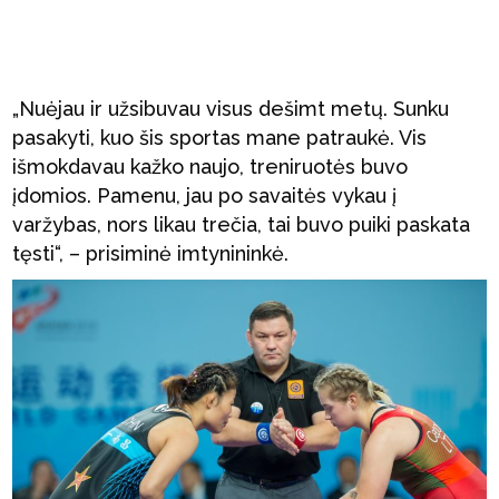
„Nuėjau ir užsibuvau visus dešimt metų. Sunku
pasakyti, kuo šis sportas mane patraukė. Vis
išmokdavau kažko naujo, treniruotės buvo
įdomios. Pamenu, jau po savaitės vykau į
varžybas, nors likau trečia, tai buvo puiki paskata
tęsti“, – prisiminė imtynininkė.