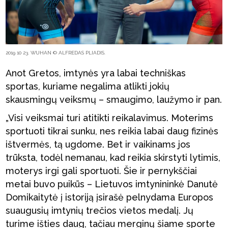
2019 10 23. WUHAN © ALFREDAS PLIADIS.
Anot Gretos, imtynės yra labai techniškas
sportas, kuriame negalima atlikti jokių
skausmingų veiksmų – smaugimo, laužymo ir pan.
„Visi veiksmai turi atitikti reikalavimus. Moterims
sportuoti tikrai sunku, nes reikia labai daug fizinės
ištvermės, tą ugdome. Bet ir vaikinams jos
trūksta, todėl nemanau, kad reikia skirstyti lytimis,
moterys irgi gali sportuoti. Šie ir pernykščiai
metai buvo puikūs – Lietuvos imtynininkė Danutė
Domikaitytė į istoriją įsirašė pelnydama Europos
suaugusių imtynių trečios vietos medalį. Jų
turime išties daug, tačiau merginų šiame sporte