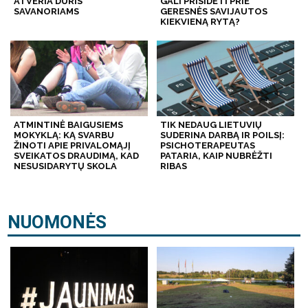
ATVERIA DURIS
GALI PRISIDĖTI PRIE
SAVANORIAMS
GERESNĖS SAVIJAUTOS
KIEKVIENĄ RYTĄ?
ATMINTINĖ BAIGUSIEMS
TIK NEDAUG LIETUVIŲ
MOKYKLĄ: KĄ SVARBU
SUDERINA DARBĄ IR POILSĮ:
ŽINOTI APIE PRIVALOMĄJĮ
PSICHOTERAPEUTAS
SVEIKATOS DRAUDIMĄ, KAD
PATARIA, KAIP NUBRĖŽTI
NESUSIDARYTŲ SKOLA
RIBAS
NUOMONĖS