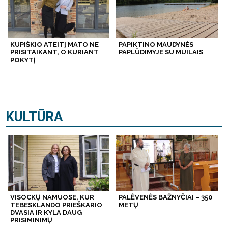
KUPIŠKIO ATEITĮ MATO NE
PAPIKTINO MAUDYNĖS
PRISITAIKANT, O KURIANT
PAPLŪDIMYJE SU MUILAIS
POKYTĮ
KULTŪRA
VISOCKŲ NAMUOSE, KUR
PALĖVENĖS BAŽNYČIAI – 350
TEBESKLANDO PRIEŠKARIO
METŲ
DVASIA IR KYLA DAUG
PRISIMINIMŲ