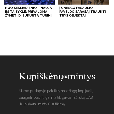
NUO SEKMADIENIO – NAUJA
Į UNESCO PASAULIO
ES TAISYKLĖ: PRIVALOMA
PAVELDO SĄRAŠĄ ĮTRAUKTI
ŽYMĖTI DI SUKURTĄ TURINĮ
TRYS OBJEKTAI
Šiame puslapyje pateiktą medžiagą kopijuoti,
dauginti, platinti galima tik gavus raštišką UAB
„Kupiškėnų mintys“ sutikimą.