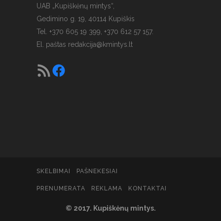
UAB „Kupiškėnų mintys“,
Gedimino g. 19, 40114 Kupiškis
Tel. +370 605 19 399, +370 612 57 157.
El. paštas
redakcija@kmintys.lt
SKELBIMAI
PAŠNEKESIAI
PRENUMERATA
REKLAMA
KONTAKTAI
© 2017. Kupiškėnų mintys.