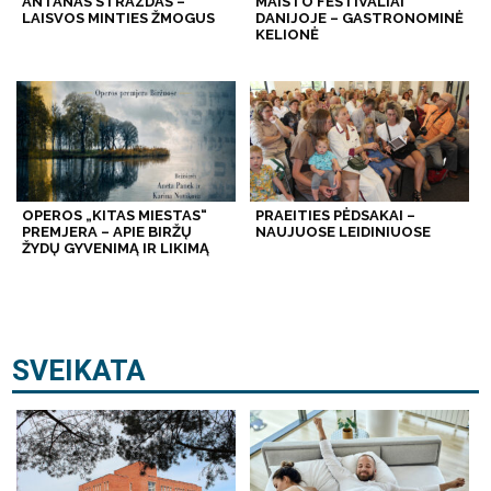
ANTANAS STRAZDAS –
MAISTO FESTIVALIAI
LAISVOS MINTIES ŽMOGUS
DANIJOJE – GASTRONOMINĖ
KELIONĖ
OPEROS „KITAS MIESTAS“
PRAEITIES PĖDSAKAI –
PREMJERA – APIE BIRŽŲ
NAUJUOSE LEIDINIUOSE
ŽYDŲ GYVENIMĄ IR LIKIMĄ
SVEIKATA