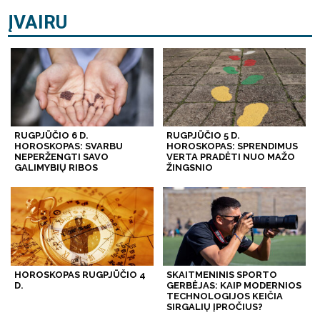
ĮVAIRU
RUGPJŪČIO 6 D.
RUGPJŪČIO 5 D.
HOROSKOPAS: SVARBU
HOROSKOPAS: SPRENDIMUS
NEPERŽENGTI SAVO
VERTA PRADĖTI NUO MAŽO
GALIMYBIŲ RIBOS
ŽINGSNIO
HOROSKOPAS RUGPJŪČIO 4
SKAITMENINIS SPORTO
D.
GERBĖJAS: KAIP MODERNIOS
TECHNOLOGIJOS KEIČIA
SIRGALIŲ ĮPROČIUS?