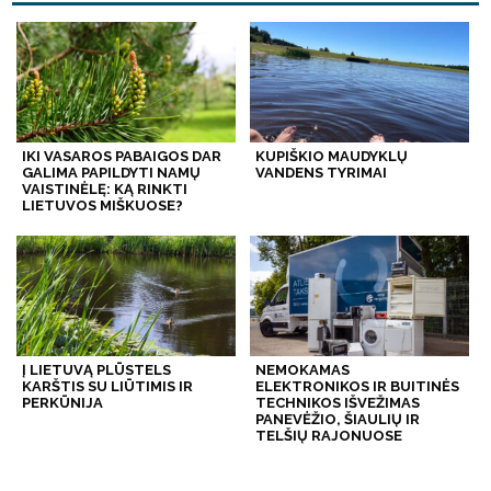
IKI VASAROS PABAIGOS DAR
KUPIŠKIO MAUDYKLŲ
GALIMA PAPILDYTI NAMŲ
VANDENS TYRIMAI
VAISTINĖLĘ: KĄ RINKTI
LIETUVOS MIŠKUOSE?
Į LIETUVĄ PLŪSTELS
NEMOKAMAS
KARŠTIS SU LIŪTIMIS IR
ELEKTRONIKOS IR BUITINĖS
PERKŪNIJA
TECHNIKOS IŠVEŽIMAS
PANEVĖŽIO, ŠIAULIŲ IR
TELŠIŲ RAJONUOSE