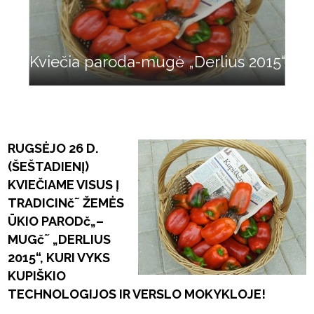
Kviečia paroda-mugė „Derlius 2015“
RUGSĖJO 26 D.
(ŠEŠTADIENĮ)
KVIEČIAME VISUS Į
TRADICINč˜ ŽEMĖS
ŪKIO PARODč„–
MUGč˜ „DERLIUS
2015“, KURI VYKS
KUPIŠKIO
TECHNOLOGIJOS IR VERSLO MOKYKLOJE!