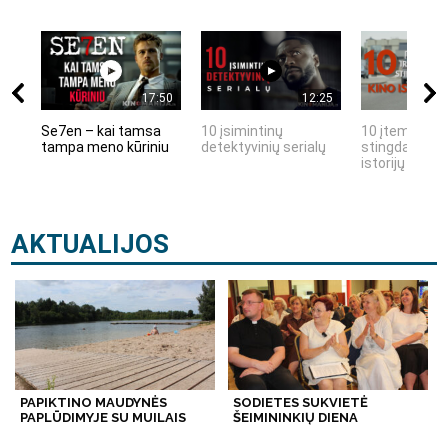
17:50
12:25
Se7en – kai tamsa
10 įsimintinų
10 įtemptų, k
tampa meno kūriniu
detektyvinių serialų
stingdančių k
istorijų
AKTUALIJOS
PAPIKTINO MAUDYNĖS
SODIETES SUKVIETĖ
PAPLŪDIMYJE SU MUILAIS
ŠEIMININKIŲ DIENA