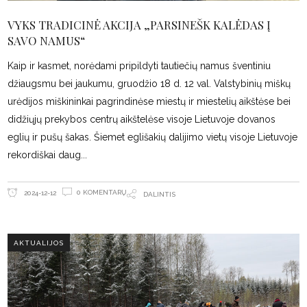
VYKS TRADICINĖ AKCIJA „PARSINEŠK KALĖDAS Į
SAVO NAMUS“
Kaip ir kasmet, norėdami pripildyti tautiečių namus šventiniu
džiaugsmu bei jaukumu, gruodžio 18 d. 12 val. Valstybinių miškų
urėdijos miškininkai pagrindinėse miestų ir miestelių aikštėse bei
didžiųjų prekybos centrų aikštelėse visoje Lietuvoje dovanos
eglių ir pušų šakas. Šiemet eglišakių dalijimo vietų visoje Lietuvoje
rekordiškai daug
0 KOMENTARŲ
2024-12-12
DALINTIS
AKTUALIJOS