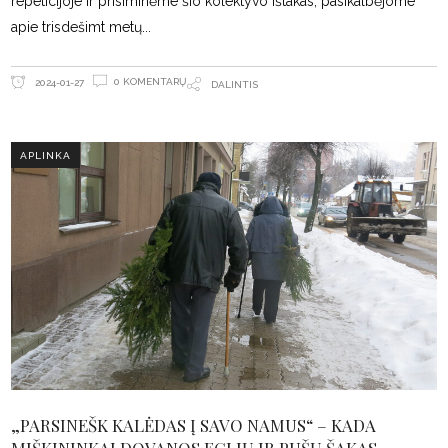
repeticijoje ir prisiminėme šio kolektyvo ištakas, pasikalbėjome
apie trisdešimt metų
0 KOMENTARŲ
2024-01-27
DALINTIS
APLINKA
„PARSINEŠK KALĖDAS Į SAVO NAMUS“ – KADA