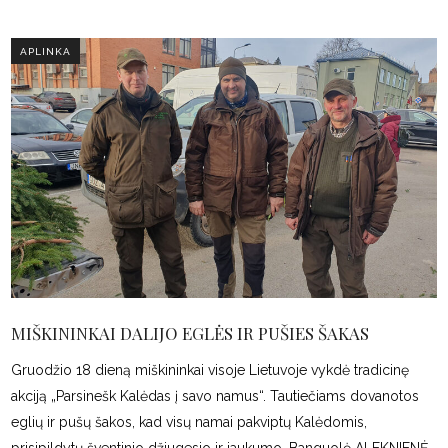
APLINKA
MIŠKININKAI DALIJO EGLĖS IR PUŠIES ŠAKAS
Gruodžio 18 dieną miškininkai visoje Lietuvoje vykdė tradicinę
akciją „Parsinešk Kalėdas į savo namus“. Tautiečiams dovanotos
eglių ir pušų šakos, kad visų namai pakviptų Kalėdomis,