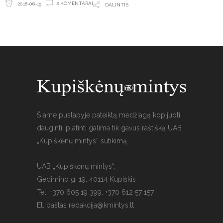
2 KOMENTARAI
2018-06-19
DALINTIS
Šiame puslapyje pateiktą medžiagą kopijuoti,
dauginti, platinti galima tik gavus raštišką UAB
„Kupiškėnų mintys“ sutikimą.
UAB „Kupiškėnų mintys“,
Gedimino g. 19, 40114 Kupiškis
Tel. +370 605 19 399, +370 612 57 157.
El. paštas
redakcija@kmintys.lt