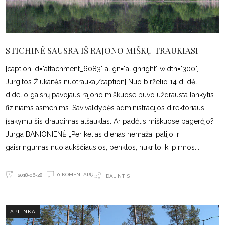
STICHINĖ SAUSRA IŠ RAJONO MIŠKŲ TRAUKIASI
[caption id="attachment_6083" align="alignright" width="300"]
Jurgitos Žiukaitės nuotrauka[/caption] Nuo birželio 14 d. dėl
didelio gaisrų pavojaus rajono miškuose buvo uždrausta lankytis
fiziniams asmenims. Savivaldybės administracijos direktoriaus
įsakymu šis draudimas atšauktas. Ar padėtis miškuose pagerėjo?
Jurga BANIONIENĖ „Per kelias dienas nemažai palijo ir
gaisringumas nuo aukščiausios, penktos, nukrito iki pirmos
0 KOMENTARŲ
2018-06-28
DALINTIS
APLINKA