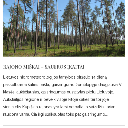
RAJONO MIŠKAI – SAUSROS ĮKAITAI
Lietuvos hidrometeorologijos tarnybos birželio 14 dieną
paskelbtame šalies miškų gaisringumo žemėlapyje daugiausia V
klasės, aukščiausias, gaisringumas nustatytas pietų Lietuvoje.
Aukštaitijos regione ir beveik visoje kitoje šalies teritorijoje
vienintelis Kupiškio rajonas yra tarsi ne balta, o vaizdžiai tariant,
raudona varna. Čia irgi užfiksuotas toks pat gaisringumo