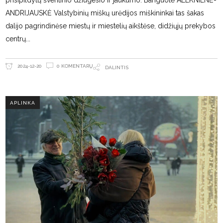
prisipildytų šventinio džiugesio ir jaukumo. Banguolė ALEKNIENĖ-
ANDRIJAUSKĖ Valstybinių miškų urėdijos miškininkai tas šakas
dalijo pagrindinėse miestų ir miestelių aikštėse, didžiųjų prekybos
centrų
0 KOMENTARŲ
2024-12-20
DALINTIS
APLINKA