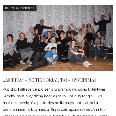
,
KULTŪRA
VĖRINYS
„AMRITA“ – NE TIK ŠOKIAI, TAI – GYVENIMAS
Kupiškio kultūros centro senjorų pramoginių šokių kolektyvas
„Amrita“ sausio 27 dieną kviečia į savo jubiliejinį renginį – 30-
mečio koncertą. Čia pasirodys ne tik patys jubiliatai, bet ir
bendraminčiai iš kitų miestų. Šią savaitę apsilankėme „Amritos“