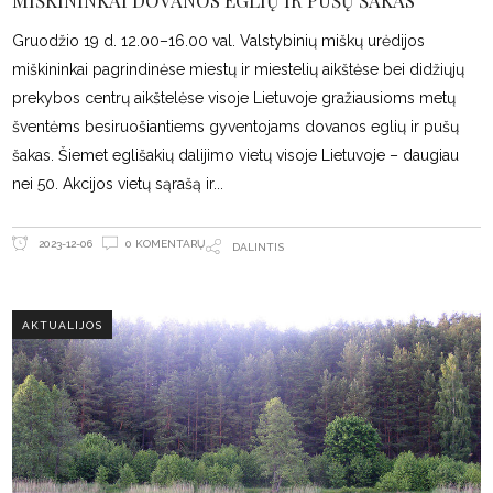
MIŠKININKAI DOVANOS EGLIŲ IR PUŠŲ ŠAKAS
Gruodžio 19 d. 12.00–16.00 val. Valstybinių miškų urėdijos
miškininkai pagrindinėse miestų ir miestelių aikštėse bei didžiųjų
prekybos centrų aikštelėse visoje Lietuvoje gražiausioms metų
šventėms besiruošiantiems gyventojams dovanos eglių ir pušų
šakas. Šiemet eglišakių dalijimo vietų visoje Lietuvoje – daugiau
nei 50. Akcijos vietų sąrašą ir
0 KOMENTARŲ
2023-12-06
DALINTIS
AKTUALIJOS