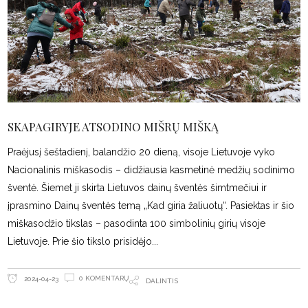
SKAPAGIRYJE ATSODINO MIŠRŲ MIŠKĄ
Praėjusį šeštadienį, balandžio 20 dieną, visoje Lietuvoje vyko
Nacionalinis miškasodis – didžiausia kasmetinė medžių sodinimo
šventė. Šiemet ji skirta Lietuvos dainų šventės šimtmečiui ir
įprasmino Dainų šventės temą „Kad giria žaliuotų“. Pasiektas ir šio
miškasodžio tikslas – pasodinta 100 simbolinių girių visoje
Lietuvoje. Prie šio tikslo prisidėjo
0 KOMENTARŲ
2024-04-23
DALINTIS