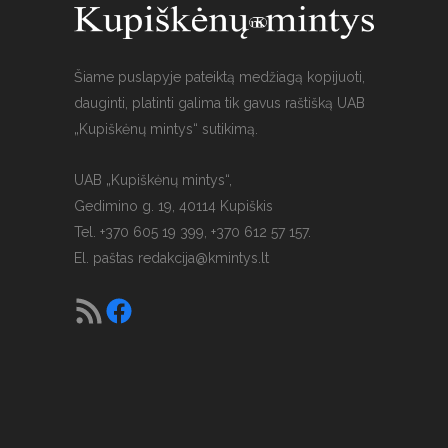
Šiame puslapyje pateiktą medžiagą kopijuoti,
dauginti, platinti galima tik gavus raštišką UAB
„Kupiškėnų mintys“ sutikimą.
UAB „Kupiškėnų mintys“,
Gedimino g. 19, 40114 Kupiškis
Tel. +370 605 19 399, +370 612 57 157.
El. paštas
redakcija@kmintys.lt