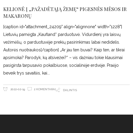
KELIONĖ Į „PAŽADĖTĄJĄ ŽEMĘ“ PIGESNĖS MĖSOS IR
MAKARONŲ
[caption id="attachment_24209" align="alignnone" width="1228"]
Lietuvių pamėgta „Kaufland“ parduotuvė. Vidurdienį yra laisvų
vežimėlių, o parduotuvėje prekių pasirinkimas labai nedidelis.
Autorės nuotraukos[/caption] „Ar jau ten buvai? Kaip ten, ar tikrai
apsimoka? Parodyk, ką atsivežei?“ – vis dažniau tokie klausimai
pasigirsta tarpusavio pokalbiuose, socialinėje erdvėje. Praėjo
beveik trys savaitės, kai
2 KOMENTARAI
2022-02-19
DALINTIS