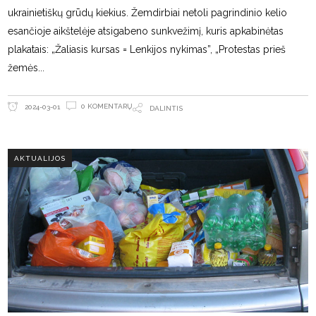
ukrainietiškų grūdų kiekius. Žemdirbiai netoli pagrindinio kelio
esančioje aikštelėje atsigabeno sunkvežimį, kuris apkabinėtas
plakatais: „Žaliasis kursas = Lenkijos nykimas”, „Protestas prieš
žemės
0 KOMENTARŲ
2024-03-01
DALINTIS
AKTUALIJOS