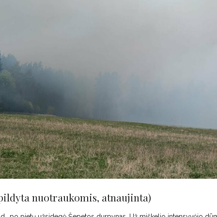
dyta nuotraukomis, atnaujinta)
, po pietų užsidegė Šepetos durpynas. Už miškelio intensyvėjo dū