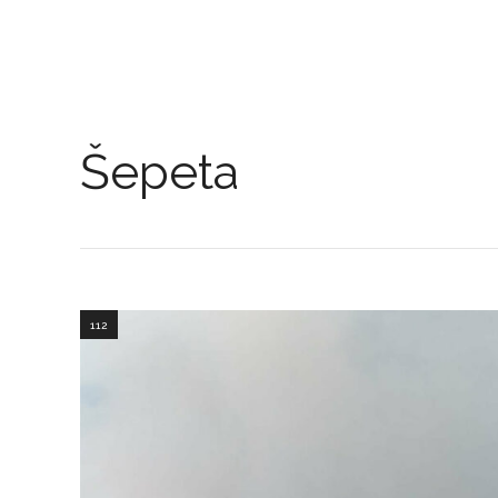
Šepeta
112