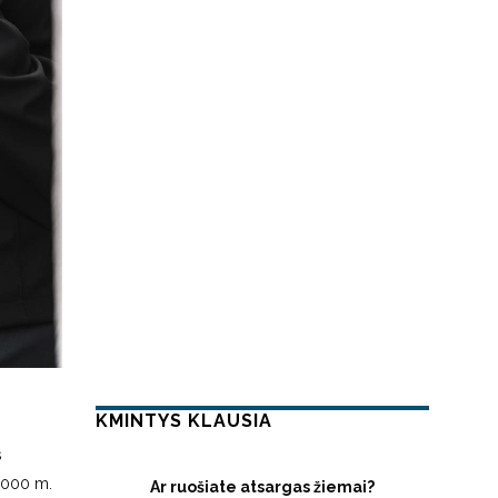
KMINTYS KLAUSIA
s
 2000 m.
Ar ruošiate atsargas žiemai?