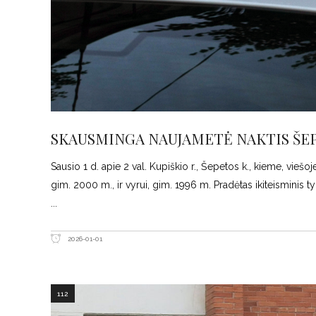
SKAUSMINGA NAUJAMETĖ NAKTIS ŠE
Sausio 1 d. apie 2 val. Kupiškio r., Šepetos k., kieme, vieš
gim. 2000 m., ir vyrui, gim. 1996 m. Pradėtas ikiteisminis 
2026-01-01
112