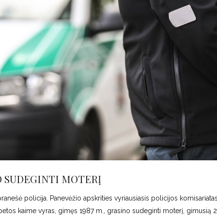
O SUDEGINTI MOTERĮ
anešė policija. Panevėžio apskrities vyriausiasis policijos komisariata
 Šepetos kaime vyras, gimęs 1987 m., grasino sudeginti moterį, gimusią