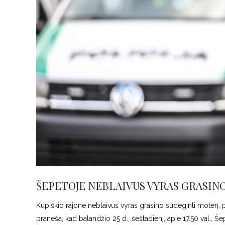
ŠEPETOJE NEBLAIVUS VYRAS GRASIN
Kupiškio rajone neblaivus vyras grasino sudeginti moterį, pr
praneša, kad balandžio 25 d., šeštadienį, apie 17.50 val.,