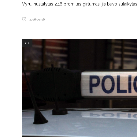
Vyrui nustatytas 2,16 promilės girtumas, jis buvo sulaikytas
2026-04-26
112