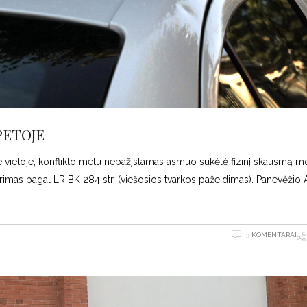
PETOJE
oje vietoje, konflikto metu nepažįstamas asmuo sukėlė fizinį skausmą mo
tyrimas pagal LR BK 284 str. (viešosios tvarkos pažeidimas). Panevėžio 
3 KOMENTARAI