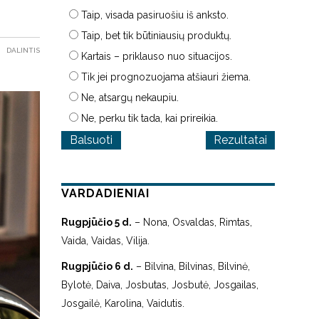
Taip, visada pasiruošiu iš anksto.
Taip, bet tik būtiniausių produktų.
DALINTIS
Kartais – priklauso nuo situacijos.
Tik jei prognozuojama atšiauri žiema.
Ne, atsargų nekaupiu.
Ne, perku tik tada, kai prireikia.
Rezultatai
VARDADIENIAI
Rugpjūčio 5 d.
– Nona, Osvaldas, Rimtas,
Vaida, Vaidas, Vilija.
Rugpjūčio 6 d.
– Bilvina, Bilvinas, Bilvinė,
Bylotė, Daiva, Josbutas, Josbutė, Josgailas,
Josgailė, Karolina, Vaidutis.