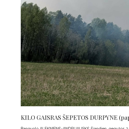
KILO GAISRAS ŠEPETOS DURPYNE (papil
Banguolė ALEKNIENĖ-ANDRIJAUSKĖ Šiandien, gegužės 3 d.