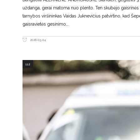
uždanga, gerai matoma nuo plento. Ten skubėjo gaisrinės i
tarnybos viršininkas Vaidas Juknevičius patvirtino, kad Šep
gaisravietės gesinimo
2026-05-04
112