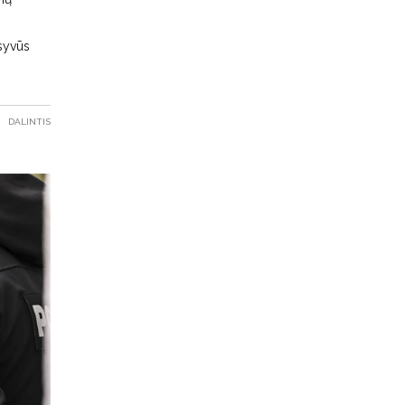
o
nsyvūs
DALINTIS