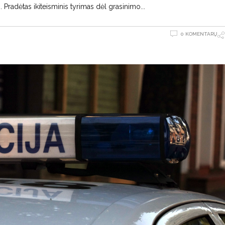
. Pradėtas ikiteisminis tyrimas dėl grasinimo
0 KOMENTARŲ