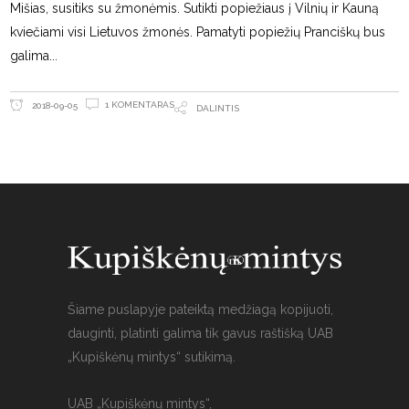
Mišias, susitiks su žmonėmis. Sutikti popiežiaus į Vilnių ir Kauną
kviečiami visi Lietuvos žmonės. Pamatyti popiežių Pranciškų bus
galima
1 KOMENTARAS
2018-09-05
DALINTIS
Šiame puslapyje pateiktą medžiagą kopijuoti,
dauginti, platinti galima tik gavus raštišką UAB
„Kupiškėnų mintys“ sutikimą.
UAB „Kupiškėnų mintys“,