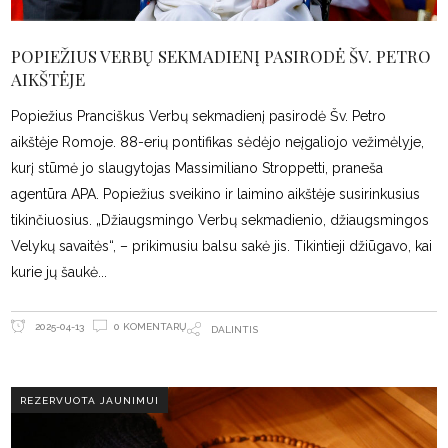
POPIEŽIUS VERBŲ SEKMADIENĮ PASIRODĖ ŠV. PETRO
AIKŠTĖJE
Popiežius Pranciškus Verbų sekmadienį pasirodė Šv. Petro
aikštėje Romoje. 88-erių pontifikas sėdėjo neįgaliojo vežimėlyje,
kurį stūmė jo slaugytojas Massimiliano Stroppetti, praneša
agentūra APA. Popiežius sveikino ir laimino aikštėje susirinkusius
tikinčiuosius. „Džiaugsmingo Verbų sekmadienio, džiaugsmingos
Velykų savaitės“, – prikimusiu balsu sakė jis. Tikintieji džiūgavo, kai
kurie jų šaukė
0 KOMENTARŲ
2025-04-13
DALINTIS
REZERVUOTA JAUNIMUI