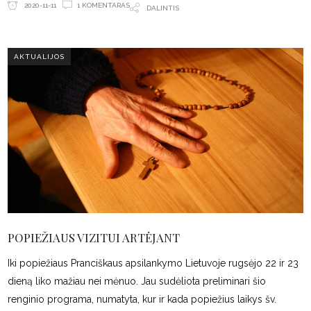
1 KOMENTARAS
2020-11-11
DALINTIS
AKTUALIJOS
POPIEŽIAUS VIZITUI ARTĖJANT
Iki popiežiaus Pranciškaus apsilankymo Lietuvoje rugsėjo 22 ir 23
dieną liko mažiau nei mėnuo. Jau sudėliota preliminari šio
renginio programa, numatyta, kur ir kada popiežius laikys šv.