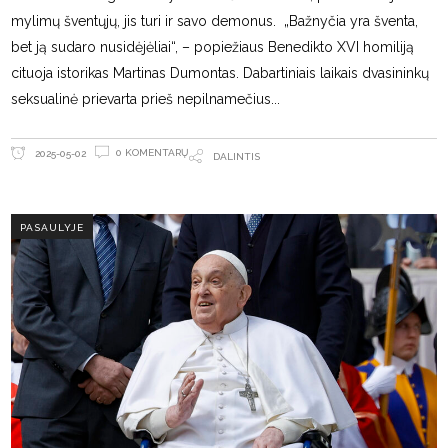
mylimų šventųjų, jis turi ir savo demonus. „Bažnyčia yra šventa,
bet ją sudaro nusidėjėliai“, – popiežiaus Benedikto XVI homiliją
cituoja istorikas Martinas Dumontas. Dabartiniais laikais dvasininkų
seksualinė prievarta prieš nepilnamečius
0 KOMENTARŲ
2025-05-02
DALINTIS
PASAULYJE