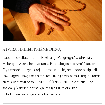
ATVIRA ŠIRDIMI PRIĖMĘ DIEVĄ
[caption id="attachment_16926" align="alignright" width="345"]
Metanojos Žilėnaitės nuotrauka iš redakcijos archyvo[/caption]
Trys žmonės – trys istorijos, arba kaip tikėjimas padėjo įsigilinti į
save, ugdyti savęs pažinimą, rasti tikrąjį savo pašaukimą ir kitomis
akimis pamatyti pasaulį. Vilė LEŠČINSKIENĖ Linksmintis – be
svaigalų Šiandien dažnai galima išgirsti teiginį, kad
raibuliuojančiame greitos informacijos