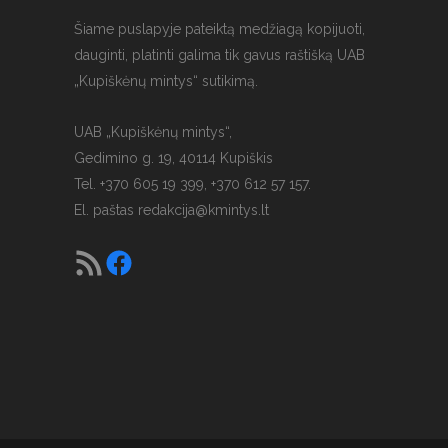
Šiame puslapyje pateiktą medžiagą kopijuoti,
dauginti, platinti galima tik gavus raštišką UAB
„Kupiškėnų mintys“ sutikimą.
UAB „Kupiškėnų mintys“,
Gedimino g. 19, 40114 Kupiškis
Tel. +370 605 19 399, +370 612 57 157.
El. paštas
redakcija@kmintys.lt