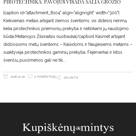
PIROTECHNIKA: PAVOJUS VISADA ŠALIA GROŽIO
[caption id="attachment_8104" align="alignright" width="300"]
Kiekvienais metais artėjant žiemos šventėms, vis didesnį nerimą
kelia pirotechnikos priemonių prekyba ir netinkami jų naudojimo
būdai.Metanojos Žilėnaitės nuotrauka[/caption] Kasmet artėjant
didžiosioms metų šventėms – Kalėdoms ir Naujiesiems metams –
suaktyvėja pirotechnikos gaminių prekyba. Fejerverkai ir kitos
švenčių puošmenos gali ne tik
0 KOMENTARŲ
2018-12-20
DALINTIS