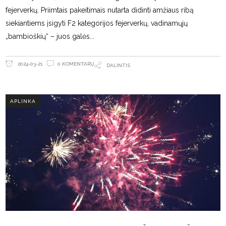
fejerverkų. Priimtais pakeitimais nutarta didinti amžiaus ribą
siekiantiems įsigyti F2 kategorijos fejerverkų, vadinamųjų
„bambioškių“ – juos galės
0 KOMENTARŲ
2024-03-21
DALINTIS
APLINKA