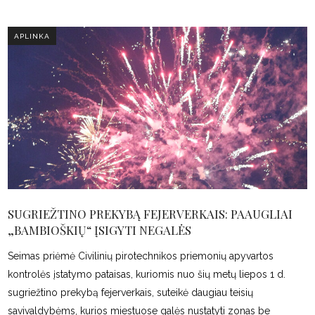
APLINKA
SUGRIEŽTINO PREKYBĄ FEJERVERKAIS: PAAUGLIAI
„BAMBIOŠKIŲ“ ĮSIGYTI NEGALĖS
Seimas priėmė Civilinių pirotechnikos priemonių apyvartos
kontrolės įstatymo pataisas, kuriomis nuo šių metų liepos 1 d.
sugriežtino prekybą fejerverkais, suteikė daugiau teisių
savivaldybėms, kurios miestuose galės nustatyti zonas be