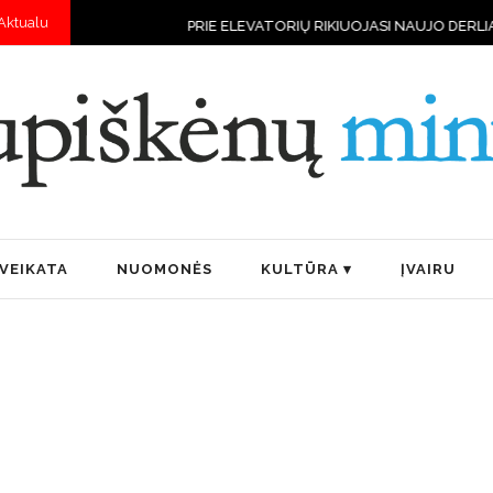
Aktualu
PRIE ELEVATORIŲ RIKIUOJASI NAUJO DERLIAUS VILKSTIN
VEIKATA
NUOMONĖS
KULTŪRA
ĮVAIRU