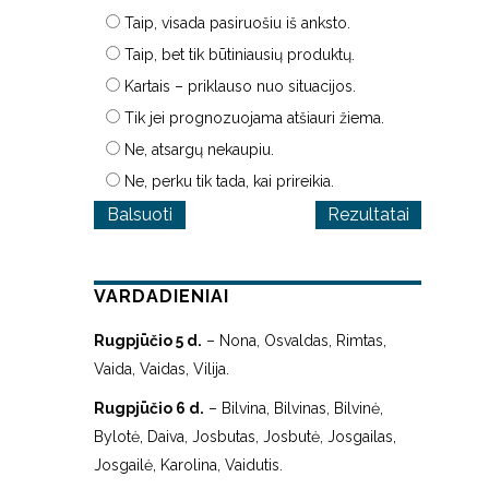
Taip, visada pasiruošiu iš anksto.
Taip, bet tik būtiniausių produktų.
Kartais – priklauso nuo situacijos.
Tik jei prognozuojama atšiauri žiema.
Ne, atsargų nekaupiu.
Ne, perku tik tada, kai prireikia.
Rezultatai
VARDADIENIAI
Rugpjūčio 5 d.
– Nona, Osvaldas, Rimtas,
Vaida, Vaidas, Vilija.
Rugpjūčio 6 d.
– Bilvina, Bilvinas, Bilvinė,
Bylotė, Daiva, Josbutas, Josbutė, Josgailas,
Josgailė, Karolina, Vaidutis.