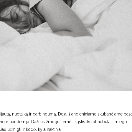
vijautą, nuotaiką ir darbingumą. Deja, šiandieniniame skubančiame pas
no ir pandemija. Dažnas žmogus ėmė skųstis iki tol nebūtais miego
u užmigti ir kodėl kyla naktiniai