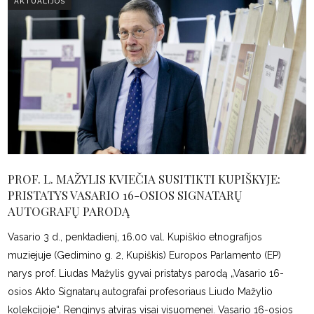
AKTUALIJOS
PROF. L. MAŽYLIS KVIEČIA SUSITIKTI KUPIŠKYJE:
PRISTATYS VASARIO 16-OSIOS SIGNATARŲ
AUTOGRAFŲ PARODĄ
Vasario 3 d., penktadienį, 16.00 val. Kupiškio etnografijos
muziejuje (Gedimino g. 2, Kupiškis) Europos Parlamento (EP)
narys prof. Liudas Mažylis gyvai pristatys parodą „Vasario 16-
osios Akto Signatarų autografai profesoriaus Liudo Mažylio
kolekcijoje“. Renginys atviras visai visuomenei. Vasario 16-osios