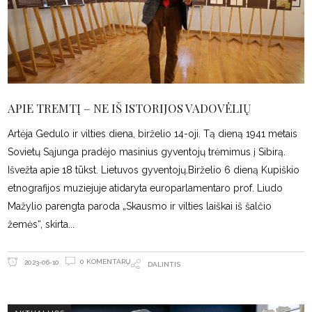
APIE TREMTĮ – NE IŠ ISTORIJOS VADOVĖLIŲ
Artėja Gedulo ir vilties diena, birželio 14-oji. Tą dieną 1941 metais
Sovietų Sąjunga pradėjo masinius gyventojų trėmimus į Sibirą.
Išvežta apie 18 tūkst. Lietuvos gyventojų.Birželio 6 dieną Kupiškio
etnografijos muziejuje atidaryta europarlamentaro prof. Liudo
Mažylio parengta paroda „Skausmo ir vilties laiškai iš šalčio
žemės“, skirta
0 KOMENTARŲ
2023-06-10
DALINTIS