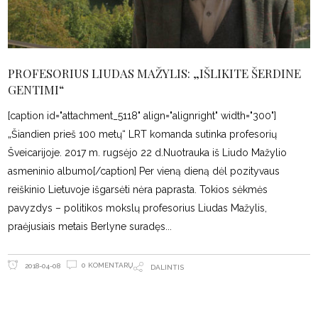
PROFESORIUS LIUDAS MAŽYLIS: „IŠLIKITE ŠERDINE
GENTIMI“
[caption id="attachment_5118" align="alignright" width="300"]
„Šiandien prieš 100 metų“ LRT komanda sutinka profesorių
Šveicarijoje. 2017 m. rugsėjo 22 d.Nuotrauka iš Liudo Mažylio
asmeninio albumo[/caption] Per vieną dieną dėl pozityvaus
reiškinio Lietuvoje išgarsėti nėra paprasta. Tokios sėkmės
pavyzdys – politikos mokslų profesorius Liudas Mažylis,
praėjusiais metais Berlyne suradęs
0 KOMENTARŲ
2018-04-08
DALINTIS