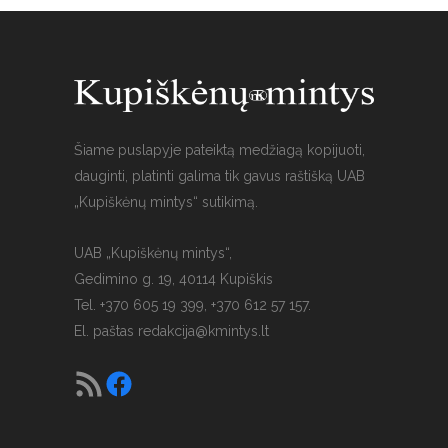
Šiame puslapyje pateiktą medžiagą kopijuoti,
dauginti, platinti galima tik gavus raštišką UAB
„Kupiškėnų mintys“ sutikimą.
UAB „Kupiškėnų mintys“,
Gedimino g. 19, 40114 Kupiškis
Tel. +370 605 19 399, +370 612 57 157.
El. paštas
redakcija@kmintys.lt