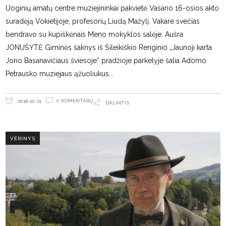
Uoginių amatų centre muziejininkai pakvietė Vasario 16-osios akto
suradėją Vokietijoje, profesorių Liudą Mažylį. Vakare svečias
bendravo su kupiškėnais Meno mokyklos salėje. Aušra
JONUŠYTĖ Giminės šaknys iš Šileikiškio Renginio „Jaunoji karta
Jono Basanavičiaus šviesoje“ pradžioje parkelyje šalia Adomo
Petrausko muziejaus ąžuoliukus
0 KOMENTARŲ
2018-10-21
DALINTIS
VĖRINYS