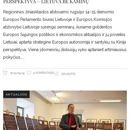
PERSPEKTYVA – LIETUVA BE KAMINŲ
Regioninės žiniasklaidos atstovams rugsėjo 14–15 dienomis
Europos Parlamento biuras Lietuvoje ir Europos Komisijos
atstovybė Lietuvoje surengė seminarą, kuriame gvildentos
Europos Sąjungos politikos ir ekonomikos aktualijos ir jų poveikis
Lietuvai, aptarta strateginė Europos autonomija ir santykių su Kinija
perspektyva. Viena įdomesnių diskusijų vyko aptariant artimiausius
pokyčius,
5 KOMENTARAI
2023-09-19
DALINTIS
AKTUALIJOS