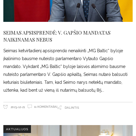
SEIMAS APSISPRENDĖ: V. GAPŠIO MANDATAS
NAIKINAMAS NEBUS
Seimas ketvirtadienį apsisprendė nenaikinti „MG Baltic“ byloje
įkalinimo bausme nuteisto parlamentaro Vytauto Gapšio
mandato. Vykdant „MG Baltic“ byloje laisvės atėmimo bausme
nuteisto parlamentaro V. Gapšio apkaltą, Seimas nutarė balsuoti
keturiais biuleteniais. Tam, kad Seimo narys netektų mandato,
užtenka, kad bent už vieną iš nutarimų balsuotų 85
11 KOMENTARAI
2023-12-21
DALINTIS
AKTUALIJOS