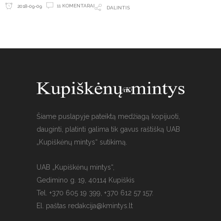
11 KOMENTARAI
2018-09-09
DALINTIS
Šiame puslapyje pateiktą medžiagą kopijuoti,
dauginti, platinti galima tik gavus raštišką UAB
„Kupiškėnų mintys“ sutikimą.
UAB „Kupiškėnų mintys“,
Gedimino g. 19, 40114 Kupiškis
Tel. +370 605 19 399, +370 612 57 157.
El. paštas
redakcija@kmintys.lt