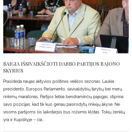
BAIGIA IŠSIVAIKŠČIOTI DARBO PARTIJOS RAJONO
SKYRIUS
Prasideda naujas aktyvios politinės veiklos sezonas. Laukia
prezidento, Europos Parlamento, savivaldybių tarybų bei merų
rinkimų maratonas. Partijos telkia bendraminčių pajėgas, stiprina
savo pozicijas, kad tik kuo geriau pasirodytų rinkėjų akyse. Ne
visoms partijoms šis laikotarpis bus rožėmis klotas. Tokių ženklų
yra ir Kupiškyje – čia