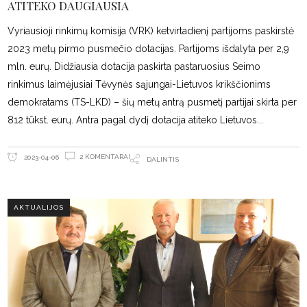
ATITEKO DAUGIAUSIA
Vyriausioji rinkimų komisija (VRK) ketvirtadienį partijoms paskirstė
2023 metų pirmo pusmečio dotacijas. Partijoms išdalyta per 2,9
mln. eurų. Didžiausia dotacija paskirta pastaruosius Seimo
rinkimus laimėjusiai Tėvynės sąjungai-Lietuvos krikščionims
demokratams (TS-LKD) – šių metų antrą pusmetį partijai skirta per
812 tūkst. eurų. Antra pagal dydį dotacija atiteko Lietuvos
2 KOMENTARAI
2023-04-06
DALINTIS
AKTUALIJOS