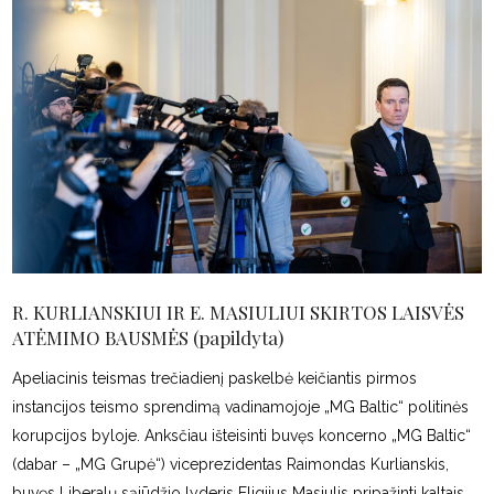
R. KURLIANSKIUI IR E. MASIULIUI SKIRTOS LAISVĖS
ATĖMIMO BAUSMĖS (papildyta)
Apeliacinis teismas trečiadienį paskelbė keičiantis pirmos
instancijos teismo sprendimą vadinamojoje „MG Baltic“ politinės
korupcijos byloje. Anksčiau išteisinti buvęs koncerno „MG Baltic“
(dabar – „MG Grupė“) viceprezidentas Raimondas Kurlianskis,
buvęs Liberalų sąjūdžio lyderis Eligijus Masiulis pripažinti kaltais