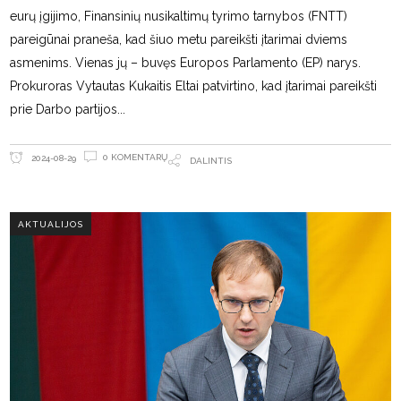
eurų įgijimo, Finansinių nusikaltimų tyrimo tarnybos (FNTT)
pareigūnai praneša, kad šiuo metu pareikšti įtarimai dviems
asmenims. Vienas jų – buvęs Europos Parlamento (EP) narys.
Prokuroras Vytautas Kukaitis Eltai patvirtino, kad įtarimai pareikšti
prie Darbo partijos
0 KOMENTARŲ
2024-08-29
DALINTIS
AKTUALIJOS