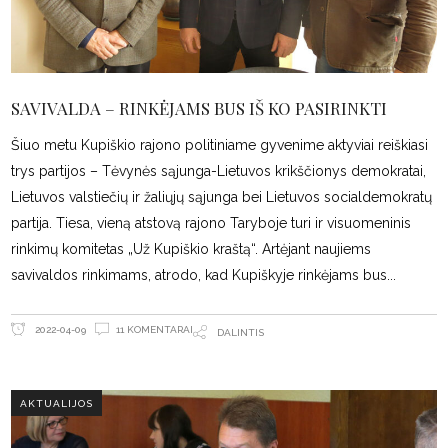
SAVIVALDA – RINKĖJAMS BUS IŠ KO PASIRINKTI
Šiuo metu Kupiškio rajono politiniame gyvenime aktyviai reiškiasi
trys partijos – Tėvynės sąjunga-Lietuvos krikščionys demokratai,
Lietuvos valstiečių ir žaliųjų sąjunga bei Lietuvos socialdemokratų
partija. Tiesa, vieną atstovą rajono Taryboje turi ir visuomeninis
rinkimų komitetas „Už Kupiškio kraštą“. Artėjant naujiems
savivaldos rinkimams, atrodo, kad Kupiškyje rinkėjams bus
11 KOMENTARAI
2022-04-09
DALINTIS
AKTUALIJOS