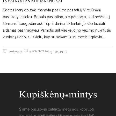
IŠ VAIKYSTAS KUPIŠKENCKAI
Skietas Manį do zėkį mamyta posiunta pas tatulį Vireliūnėnį
pasiskolyt skieto1. Bobuta paskolino, ale pėrspėjo, kad nėščiau jį
šėnaunai (saugodamas). Tėp ir dariau, tik kartais jo kėp lazdali
aidamas pasrimdavau. Pamotįs unt vieškelio no vežimo nukritusių
kuokštų šieno, su skietu, kėp su šokėm, jų numečiau griovin.
5 KOMENTARAI
2018-09-22
DALINTIS
Šiame puslapyje pateiktą medžiagą kopijuoti,
dauginti, platinti galima tik gavus raštišką UAB