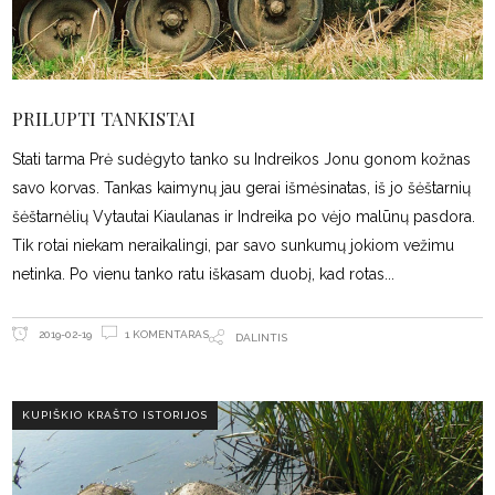
PRILUPTI TANKISTAI
Stati tarma Prė sudėgyto tanko su Indreikos Jonu gonom kožnas
savo korvas. Tankas kaimynų jau gerai išmėsinatas, iš jo šėštarnių
šėštarnėlių Vytautai Kiaulanas ir Indreika po vėjo malūnų pasdora.
Tik rotai niekam neraikalingi, par savo sunkumų jokiom vežimu
netinka. Po vienu tanko ratu iškasam duobį, kad rotas
1 KOMENTARAS
2019-02-19
DALINTIS
KUPIŠKIO KRAŠTO ISTORIJOS