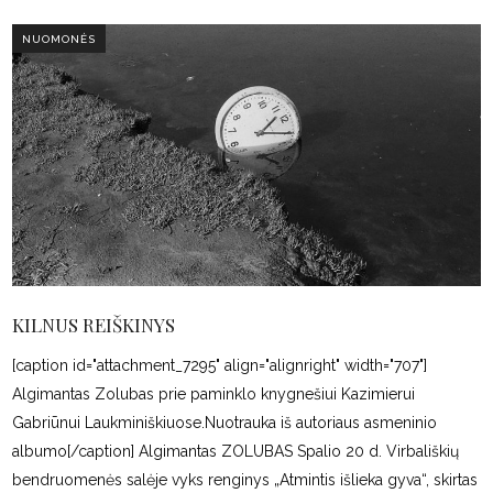
NUOMONĖS
KILNUS REIŠKINYS
[caption id="attachment_7295" align="alignright" width="707"]
Algimantas Zolubas prie paminklo knygnešiui Kazimierui
Gabriūnui Laukminiškiuose.Nuotrauka iš autoriaus asmeninio
albumo[/caption] Algimantas ZOLUBAS Spalio 20 d. Virbališkių
bendruomenės salėje vyks renginys „Atmintis išlieka gyva“, skirtas