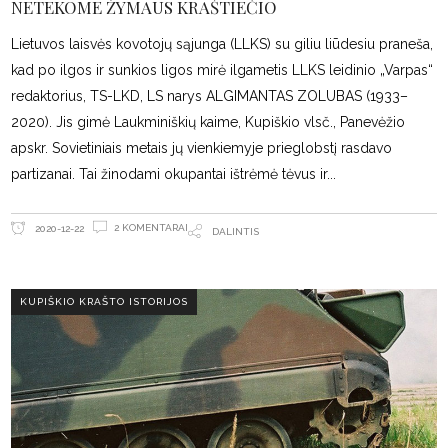
NETEKOME ŽYMAUS KRAŠTIEČIO
Lietuvos laisvės kovotojų sąjunga (LLKS) su giliu liūdesiu praneša,
kad po ilgos ir sunkios ligos mirė ilgametis LLKS leidinio „Varpas“
redaktorius, TS-LKD, LS narys ALGIMANTAS ZOLUBAS (1933–
2020). Jis gimė Laukminiškių kaime, Kupiškio vlsč., Panevėžio
apskr. Sovietiniais metais jų vienkiemyje prieglobstį rasdavo
partizanai. Tai žinodami okupantai ištrėmė tėvus ir
2 KOMENTARAI
2020-12-22
DALINTIS
KUPIŠKIO KRAŠTO ISTORIJOS