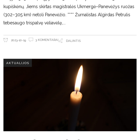
kupiškėnų. Jiems skirtas magistralės Ukmergė–Panevėžys ruožas
(302–305 km) netoli Panevėžio. **** Žurnalistas Algirdas Petrulis
tebesaugo trispalvę vėliavėlę,
3 KOMENTARAI
2023-10-19
DALINTIS
AKTUALIJOS