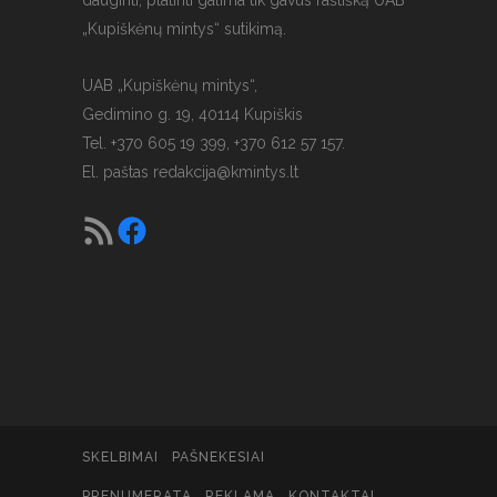
„Kupiškėnų mintys“ sutikimą.
UAB „Kupiškėnų mintys“,
Gedimino g. 19, 40114 Kupiškis
Tel. +370 605 19 399, +370 612 57 157.
El. paštas
redakcija@kmintys.lt
SKELBIMAI
PAŠNEKESIAI
PRENUMERATA
REKLAMA
KONTAKTAI