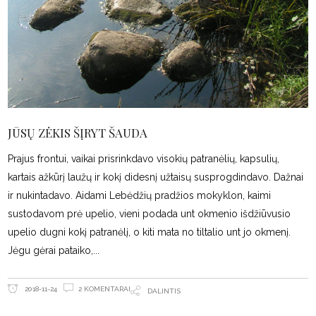
JŪSŲ ZĖKIS ŠĮRYT ŠAUDA
Prajus frontui, vaikai prisrinkdavo visokių patranėlių, kapsulių,
kartais ažkūrį laužų ir kokį didesnį užtaisų susprogdindavo. Dažnai
ir nukintadavo. Aidami Lebėdžių pradžios mokyklon, kaimi
sustodavom prė upelio, vieni podada unt okmenio išdžiūvusio
upelio dugni kokį patranėlį, o kiti mata no tiltalio unt jo okmenį.
Jėgu gėrai pataiko,
2 KOMENTARAI
2018-11-24
DALINTIS