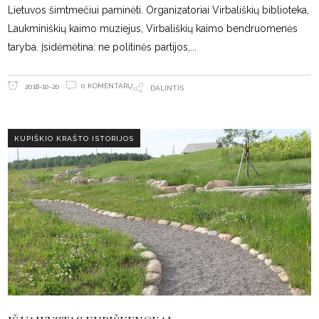
Lietuvos šimtmečiui paminėti. Organizatoriai Virbališkių biblioteka,
Laukminiškių kaimo muziejus, Virbališkių kaimo bendruomenės
taryba. Įsidėmėtina: ne politinės partijos,
0 KOMENTARŲ
2018-10-20
DALINTIS
KUPIŠKIO KRAŠTO ISTORIJOS