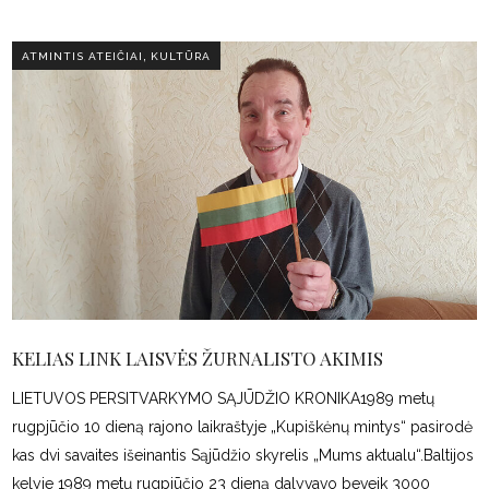
,
ATMINTIS ATEIČIAI
KULTŪRA
KELIAS LINK LAISVĖS ŽURNALISTO AKIMIS
LIETUVOS PERSITVARKYMO SĄJŪDŽIO KRONIKA1989 metų
rugpjūčio 10 dieną rajono laikraštyje „Kupiškėnų mintys“ pasirodė
kas dvi savaites išeinantis Sąjūdžio skyrelis „Mums aktualu“.Baltijos
kelyje 1989 metų rugpjūčio 23 dieną dalyvavo beveik 3000