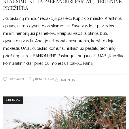
KLAUSIMŲ KELIA PABRANGUSI PASTATŲ TECHNINĖ
PRIEŽIŪRA
„Kupiškėnų minčių“ redakciją pasiekė Kupiškio miesto, Krantinės
gatvės, namo gyventojos skambutis. Savo vardo ir pavardės
minėti nenorėjusi pašnekovė kreipėsi visos laiptinės butų
gyventojų vardu. Anot jos, žmonės nesupranta, kodėl didėjo
mokestis UAB „Kupiškio komunalininkas“ už pastatų techninę
priežiūrą. Jurga BANIONIENĖ Paslaugos negauna? „UAB „Kupiškio
komunalininkas“ prieš du mėnesius pakėlė kainą
3 KOMENTARAI
2026-01-27
DALINTIS
APLINKA