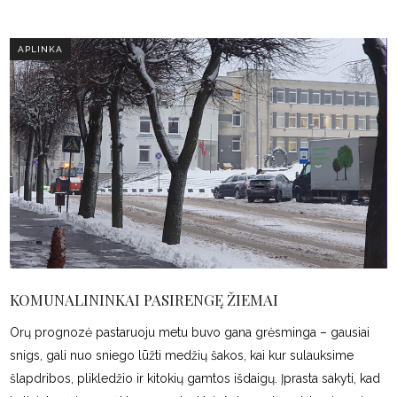
APLINKA
KOMUNALININKAI PASIRENGĘ ŽIEMAI
Orų prognozė pastaruoju metu buvo gana grėsminga – gausiai
snigs, gali nuo sniego lūžti medžių šakos, kai kur sulauksime
šlapdribos, plikledžio ir kitokių gamtos išdaigų. Įprasta sakyti, kad