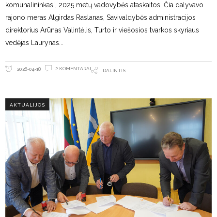
komunalininkas“, 2025 metų vadovybės ataskaitos. Čia dalyvavo
rajono meras Algirdas Raslanas, Savivaldybės administracijos
direktorius Arūnas Valintėlis, Turto ir viešosios tvarkos skyriaus
vedėjas Laurynas
2 KOMENTARAI
2026-04-18
DALINTIS
AKTUALIJOS