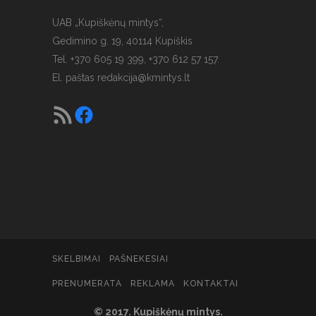
UAB „Kupiškėnų mintys“,
Gedimino g. 19, 40114 Kupiškis
Tel. +370 605 19 399, +370 612 57 157.
El. paštas
redakcija@kmintys.lt
SKELBIMAI
PAŠNEKESIAI
PRENUMERATA
REKLAMA
KONTAKTAI
© 2017. Kupiškėnų mintys.