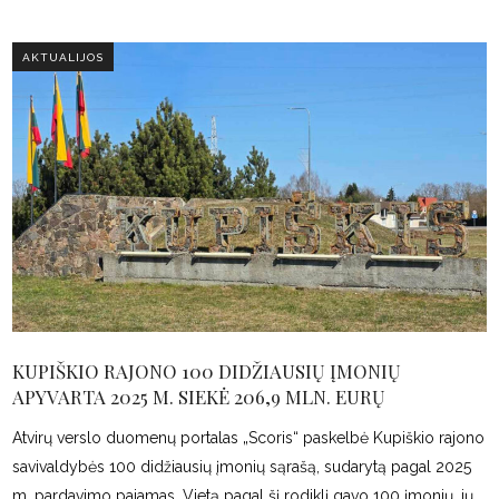
AKTUALIJOS
KUPIŠKIO RAJONO 100 DIDŽIAUSIŲ ĮMONIŲ
APYVARTA 2025 M. SIEKĖ 206,9 MLN. EURŲ
Atvirų verslo duomenų portalas „Scoris“ paskelbė Kupiškio rajono
savivaldybės 100 didžiausių įmonių sąrašą, sudarytą pagal 2025
m. pardavimo pajamas. Vietą pagal šį rodiklį gavo 100 įmonių, jų