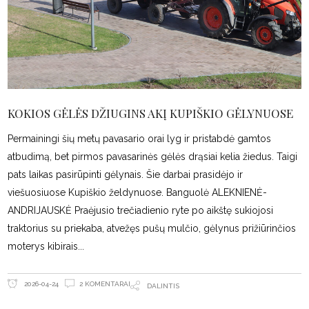
KOKIOS GĖLĖS DŽIUGINS AKĮ KUPIŠKIO GĖLYNUOSE
Permainingi šių metų pavasario orai lyg ir pristabdė gamtos
atbudimą, bet pirmos pavasarinės gėlės drąsiai kelia žiedus. Taigi
pats laikas pasirūpinti gėlynais. Šie darbai prasidėjo ir
viešuosiuose Kupiškio želdynuose. Banguolė ALEKNIENĖ-
ANDRIJAUSKĖ Praėjusio trečiadienio ryte po aikštę sukiojosi
traktorius su priekaba, atvežęs pušų mulčio, gėlynus prižiūrinčios
moterys kibirais
2 KOMENTARAI
2026-04-24
DALINTIS