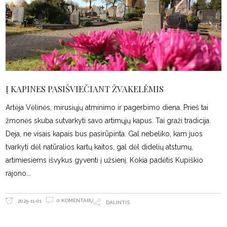
Į KAPINES PASIŠVIEČIANT ŽVAKELĖMIS
Artėja Vėlinės, mirusiųjų atminimo ir pagerbimo diena. Prieš tai
žmonės skuba sutvarkyti savo artimųjų kapus. Tai graži tradicija.
Deja, ne visais kapais bus pasirūpinta. Gal nebeliko, kam juos
tvarkyti dėl natūralios kartų kaitos, gal dėl didelių atstumų,
artimiesiems išvykus gyventi į užsienį. Kokia padėtis Kupiškio
rajono
0 KOMENTARŲ
2025-11-01
DALINTIS