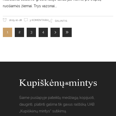
ruošiamės žiemai. Trys vazonai
3 KOMENTARAI
2025-10-28
DALINTIS
1
2
3
4
Šiame puslapyje pateiktą medžiagą kopijuoti,
dauginti, platinti galima tik gavus raštišką UAB
„Kupiškėnų mintys“ sutikimą.