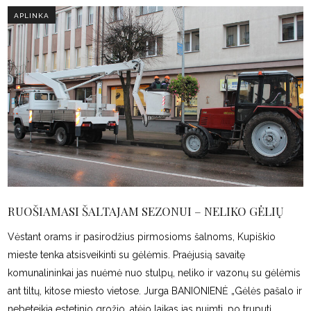
APLINKA
RUOŠIAMASI ŠALTAJAM SEZONUI – NELIKO GĖLIŲ
Vėstant orams ir pasirodžius pirmosioms šalnoms, Kupiškio
mieste tenka atsisveikinti su gėlėmis. Praėjusią savaitę
komunalininkai jas nuėmė nuo stulpų, neliko ir vazonų su gėlėmis
ant tiltų, kitose miesto vietose. Jurga BANIONIENĖ „Gėlės pašalo ir
nebeteikia estetinio grožio, atėjo laikas jas nuimti, po truputį