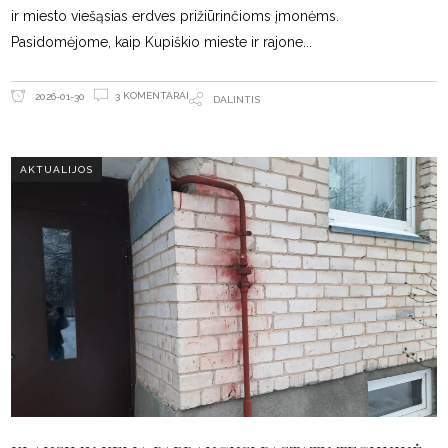
ir miesto viešąsias erdves prižiūrinčioms įmonėms.
Pasidomėjome, kaip Kupiškio mieste ir rajone
3 KOMENTARAI
2026-01-30
DALINTIS
AKTUALIJOS