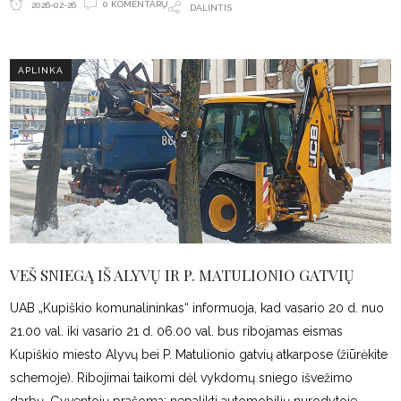
0 KOMENTARŲ
2026-02-26
DALINTIS
APLINKA
VEŠ SNIEGĄ IŠ ALYVŲ IR P. MATULIONIO GATVIŲ
UAB „Kupiškio komunalininkas“ informuoja, kad vasario 20 d. nuo
21.00 val. iki vasario 21 d. 06.00 val. bus ribojamas eismas
Kupiškio miesto Alyvų bei P. Matulionio gatvių atkarpose (žiūrėkite
schemoje). Ribojimai taikomi dėl vykdomų sniego išvežimo