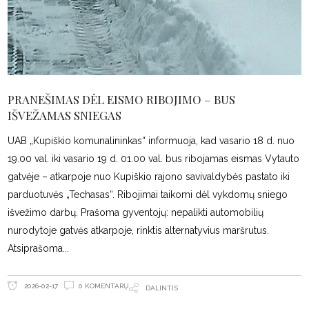
PRANEŠIMAS DĖL EISMO RIBOJIMO – BUS
IŠVEŽAMAS SNIEGAS
UAB „Kupiškio komunalininkas“ informuoja, kad vasario 18 d. nuo
19.00 val. iki vasario 19 d. 01.00 val. bus ribojamas eismas Vytauto
gatvėje – atkarpoje nuo Kupiškio rajono savivaldybės pastato iki
parduotuvės „Techasas“. Ribojimai taikomi dėl vykdomų sniego
išvežimo darbų. Prašoma gyventojų: nepalikti automobilių
nurodytoje gatvės atkarpoje, rinktis alternatyvius maršrutus.
Atsiprašoma
0 KOMENTARŲ
2026-02-17
DALINTIS