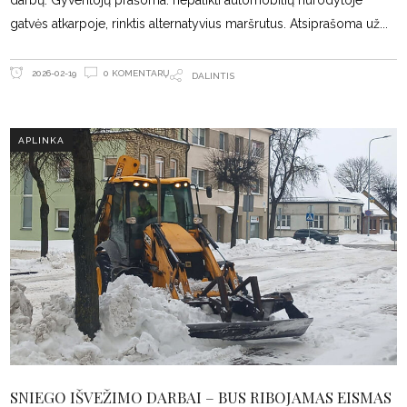
darbų. Gyventojų prašoma: nepalikti automobilių nurodytoje
gatvės atkarpoje, rinktis alternatyvius maršrutus. Atsiprašoma už
0 KOMENTARŲ
2026-02-19
DALINTIS
APLINKA
SNIEGO IŠVEŽIMO DARBAI – BUS RIBOJAMAS EISMAS