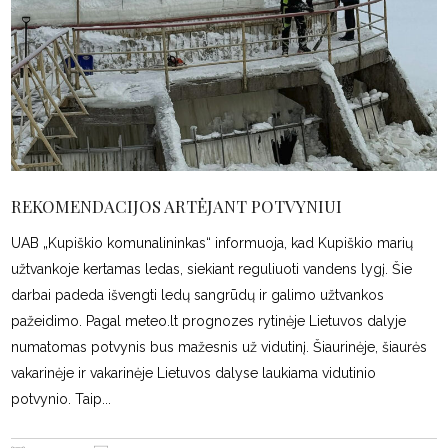
REKOMENDACIJOS ARTĖJANT POTVYNIUI
UAB „Kupiškio komunalininkas“ informuoja, kad Kupiškio marių
užtvankoje kertamas ledas, siekiant reguliuoti vandens lygį. Šie
darbai padeda išvengti ledų sangrūdų ir galimo užtvankos
pažeidimo. Pagal meteo.lt prognozes rytinėje Lietuvos dalyje
numatomas potvynis bus mažesnis už vidutinį. Šiaurinėje, šiaurės
vakarinėje ir vakarinėje Lietuvos dalyse laukiama vidutinio
potvynio. Taip