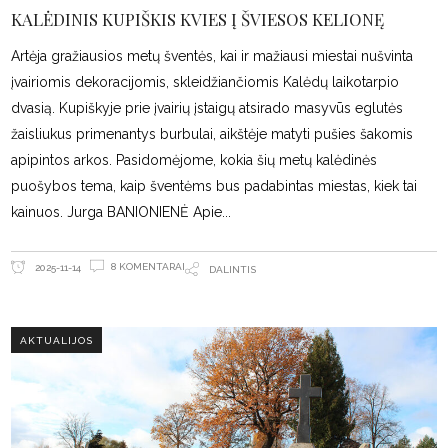
KALĖDINIS KUPIŠKIS KVIES Į ŠVIESOS KELIONĘ
Artėja gražiausios metų šventės, kai ir mažiausi miestai nušvinta
įvairiomis dekoracijomis, skleidžiančiomis Kalėdų laikotarpio
dvasią. Kupiškyje prie įvairių įstaigų atsirado masyvūs eglutės
žaisliukus primenantys burbulai, aikštėje matyti pušies šakomis
apipintos arkos. Pasidomėjome, kokia šių metų kalėdinės
puošybos tema, kaip šventėms bus padabintas miestas, kiek tai
kainuos. Jurga BANIONIENĖ Apie
8 KOMENTARAI
2025-11-14
DALINTIS
AKTUALIJOS