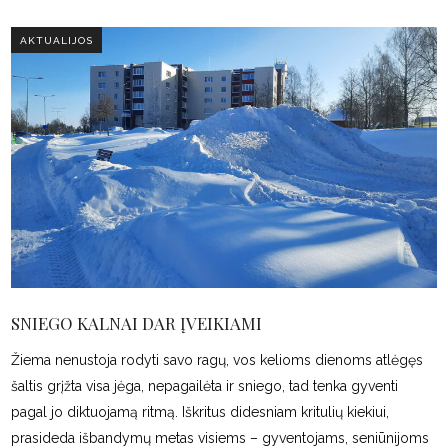
AKTUALIJOS
SNIEGO KALNAI DAR ĮVEIKIAMI
Žiema nenustoja rodyti savo ragų, vos kelioms dienoms atlėgęs
šaltis grįžta visa jėga, nepagailėta ir sniego, tad tenka gyventi
pagal jo diktuojamą ritmą. Iškritus didesniam kritulių kiekiui,
prasideda išbandymų metas visiems – gyventojams, seniūnijoms