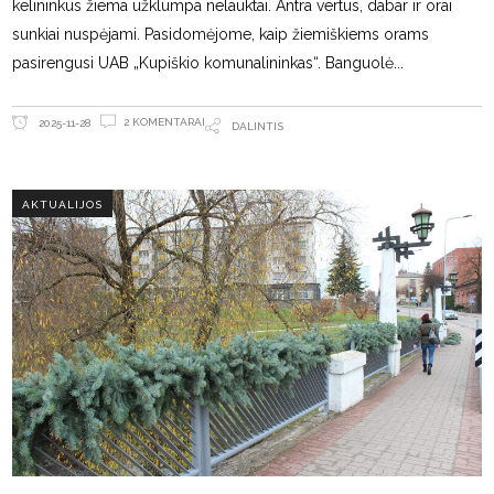
kelininkus žiema užklumpa nelauktai. Antra vertus, dabar ir orai
sunkiai nuspėjami. Pasidomėjome, kaip žiemiškiems orams
pasirengusi UAB „Kupiškio komunalininkas“. Banguolė
2 KOMENTARAI
2025-11-28
DALINTIS
AKTUALIJOS