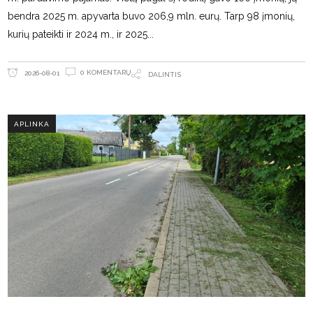
bendra 2025 m. apyvarta buvo 206,9 mln. eurų. Tarp 98 įmonių,
kurių pateikti ir 2024 m., ir 2025
0 KOMENTARŲ
2026-08-01
DALINTIS
APLINKA