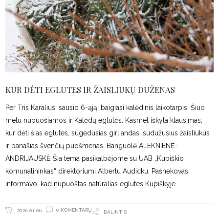
KUR DĖTI EGLUTES IR ŽAISLIUKŲ DUŽENAS
Per Tris Karalius, sausio 6-ąją, baigiasi kalėdinis laikotarpis. Šiuo
metu nupuošiamos ir Kalėdų eglutės. Kasmet iškyla klausimas,
kur dėti šias eglutes, sugedusias girliandas, sudužusius žaisliukus
ir panašias švenčių puošmenas. Banguolė ALEKNIENĖ-
ANDRIJAUSKĖ Šia tema pasikalbėjome su UAB „Kupiškio
komunalininkas“ direktoriumi Albertu Audicku. Pašnekovas
informavo, kad nupuoštas natūralias eglutes Kupiškyje
0 KOMENTARŲ
2026-01-06
DALINTIS