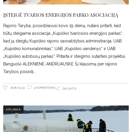
ĮSTEIGĖ TVARIOS ENERGIJOS PARKO ASOCIACIJĄ
Rajono Taryba, posėdžiavusi kovo 19 dieną, nutarė pritarti, kad
būtų steigiama asociacija „Kupiškio tvariosios energijos parkas“,
kad ją steigtų Kupiškio rajono savivaldybės administracija, UAB
„Kupiškio komunalininkas“, UAB „Kupiškio vandenys“ ir UAB
„Kupiškio autobusų parkas“. Pritarta ir steigimo sutarties projektui.
Banguolė ALEKNIENĖ-ANDRIJAUSKĖ Šį klausimą per rajono
Tarybos posėdį
3 KOMENTARAI
2026-03-31
DALINTIS
APLINKA