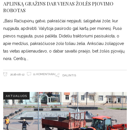
APLINKĄ GRAŽINS DAR VIENAS ŽOLĖS PJOVIMO
ROBOTAS
„Baisi Račiupėnų gatvė, pakraščiai nepjauti, šaligatviai žole, kur
nupjauta, apdrėbti. Valytoja pasirodo gal kartą per mėnesį. Pusė
pievos nupjauta, pusė palikta. Dideliu traktoriumi pasisukiota, o
apie medžius, pakraščiuose žolė toliau želia. Anksčiau žoliapjove
tas vietas apšienaudavo, o dabar savaitė praėjo, bet žolės pjovėjų
nėra. Centrą
11 KOMENTARAI
2026-06-12
DALINTIS
AKTUALIJOS