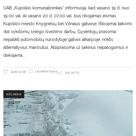
UAB „Kupiškio komunalininkas“ informuoja, kad vasario 19 d. nuo
19.00 val. iki vasario 20 d. 07.00 val. bus ribojamas eismas
Kupiškio miesto Knygnešių bei Vilniaus gatvėse. Ribojimai taikomi
dėl vykdomų sniego išvežimo darbų. Gyventojų prašoma:
nepalikti automobilių nurodytoje gatvės atkarpoje, rinktis
alternatyvius maršrutus. Atsiprašoma už laikinus nepatogumus ir
dėkojama
1 KOMENTARAS
2026-02-18
DALINTIS
APLINKA