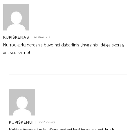
KUPIŠKĖNAS
|
2026-01-17
Nu 100kartų geresnis buvo nei dabartinis „invązinis“ dėjęs skersą
ant šito kaimo!
KUPIŠKĖNUI
|
2026-01-17