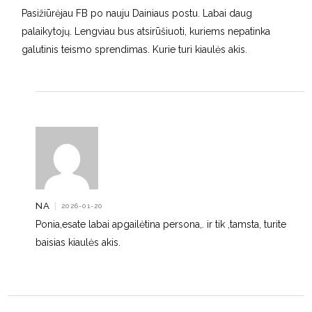
Pasižiūrėjau FB po nauju Dainiaus postu. Labai daug
palaikytojų. Lengviau bus atsirūšiuoti, kuriems nepatinka
galutinis teismo sprendimas. Kurie turi kiaulės akis.
NA
|
2026-01-20
Ponia,esate labai apgailėtina persona,. ir tik ,tamsta, turite
baisias kiaulės akis.