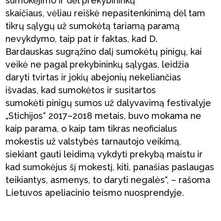
sumokėjimo ir dėl prekybininkų
skaičiaus, vėliau reiškė nepasitenkinimą dėl tam
tikrų sąlygų už sumokėtą tariamą paramą
nevykdymo, taip pat ir faktas, kad D.
Bardauskas sugrąžino dalį sumokėtų pinigų, kai
veikė ne pagal prekybininkų sąlygas, leidžia
daryti tvirtas ir jokių abejonių nekeliančias
išvadas, kad sumokėtos ir susitartos
sumokėti pinigų sumos už dalyvavimą festivalyje
„Stichijos“ 2017–2018 metais, buvo mokama ne
kaip parama, o kaip tam tikras neoficialus
mokestis už valstybės tarnautojo veikimą,
siekiant gauti leidimą vykdyti prekybą maistu ir
kad sumokėjus šį mokestį, kiti, panašias paslaugas
teikiantys, asmenys, to daryti negalės“, – rašoma
Lietuvos apeliacinio teismo nuosprendyje.