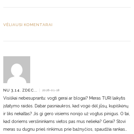
VĖLIAUSI KOMENTARAI
NU 3,14. ZDEC...
|
2026-01-18
Visiškai nebesuprantu: vogti gerai ar blogai? Meras TURI laikytis
įstatymo raidės. Dabar pasniaukros, kad vogė dėl jūsų, kupiškėnų
ir liks nekaltas? Jis gi gero visiems norėjo už vogtus pinigus. O tai,
kad doriems verslininkams vietos pas mus nelieka? Gerai? Stovi
meras su dugnu prieš rinkimus prie bažnyčios, spaudžia rankas…