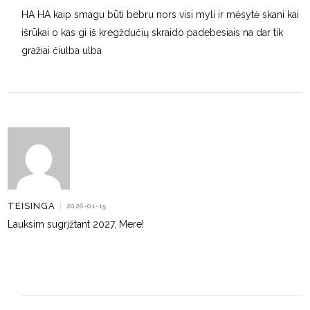
HA HA kaip smagu būti bebru nors visi myli ir mėsytė skani kai
išrūkai o kas gi iš kregždučių skraido padebesiais na dar tik
gražiai čiulba ulba
TEISINGA
|
2026-01-15
Lauksim sugrįžtant 2027, Mere!