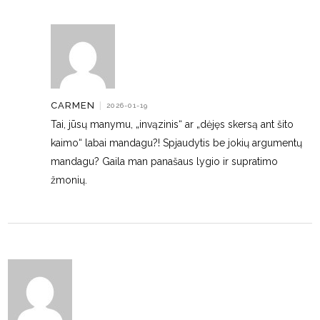
CARMEN
|
2026-01-19
Tai, jūsų manymu, „invązinis“ ar „dėjęs skersą ant šito
kaimo“ labai mandagu?! Spjaudytis be jokių argumentų
mandagu? Gaila man panašaus lygio ir supratimo
žmonių.