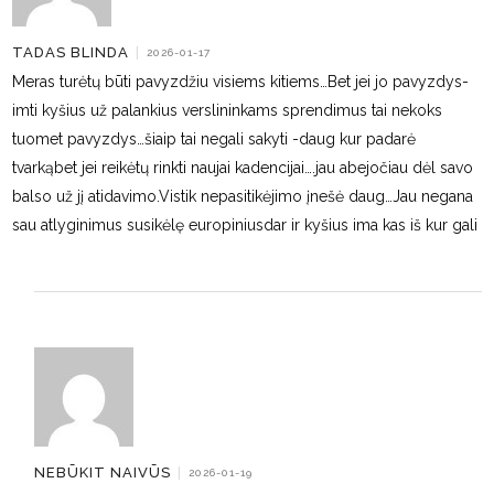
TADAS BLINDA
|
2026-01-17
Meras turėtų būti pavyzdžiu visiems kitiems…Bet jei jo pavyzdys-
imti kyšius už palankius verslininkams sprendimus tai nekoks
tuomet pavyzdys…šiaip tai negali sakyti -daug kur padarė
tvarkąbet jei reikėtų rinkti naujai kadencijai….jau abejočiau dėl savo
balso už jį atidavimo.Vistik nepasitikėjimo įnešė daug…Jau negana
sau atlyginimus susikėlę europiniusdar ir kyšius ima kas iš kur gali
NEBŪKIT NAIVŪS
|
2026-01-19