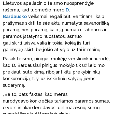
Lietuvos apeliacinio teismo nuosprendyje
rašoma, kad tuomečio mero
D.
Bardausko
veiksmai negali būti vertinami, kaip
prašymas skirti teisės aktų numatytą savanorišką
paramą, nes paramą, kaip ją numato Labdaros ir
paramos įstatymo nuostatos, asmuo
gali skirti laisva valia ir tokią, kokią jis turi
galimybę skirti be jokio atlygio už tai ir mainų.
Pasak teismo, pinigus mokėję verslininkai nurodė,
kad D. Bardauskui pinigus mokėjo tik už leidimo
prekiauti suteikimą, ribojant kitų prekybininkų
konkurenciją, t. y. už išskirtinių sąlygų jiems
sudarymą.
„Be to, pats faktas, kad meras
nurodydavo konkrečias tariamos paramos sumas,
o verslininkai derėdavosi dėl mažesnių sumų