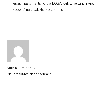
Pagal mąstymą, tai, druta BOBA, kiek zinau,taip ir yra.
Neberašinėk ,babyte, nesąmonių
GENE
|
2026-01-15
Na Strasbūras dabar sėkmės