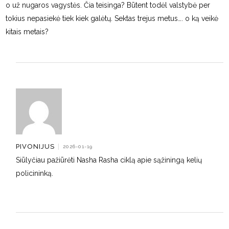
o už nugaros vagystės. Čia teisinga? Būtent todėl valstybė per
tokius nepasiekė tiek kiek galėtų. Sektas trejus metus…. o ką veikė
kitais metais?
PIVONIJUS
|
2026-01-19
Siūlyčiau pažiūrėti Nasha Rasha ciklą apie sąžiningą kelių
policininką.