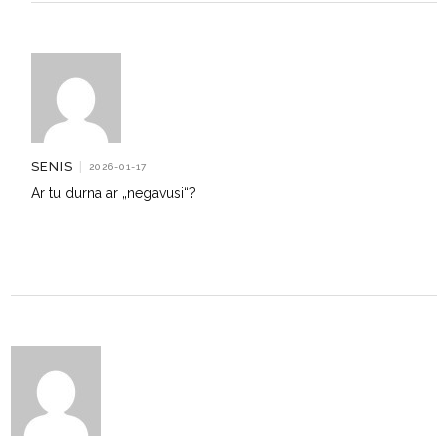
SENIS
|
2026-01-17
Ar tu durna ar „negavusi“?