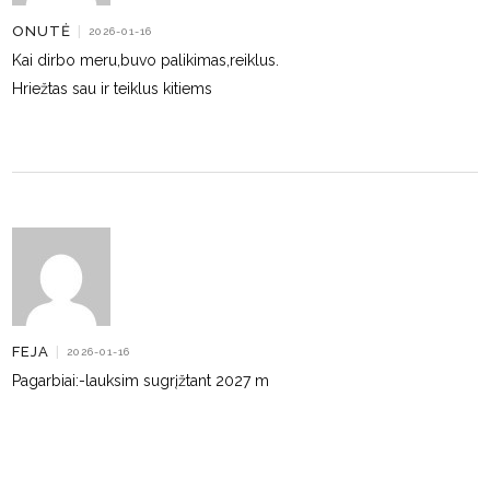
ONUTĖ
|
2026-01-16
Kai dirbo meru,buvo palikimas,reiklus.
Hriežtas sau ir teiklus kitiems
FEJA
|
2026-01-16
Pagarbiai:-lauksim sugrįžtant 2027 m