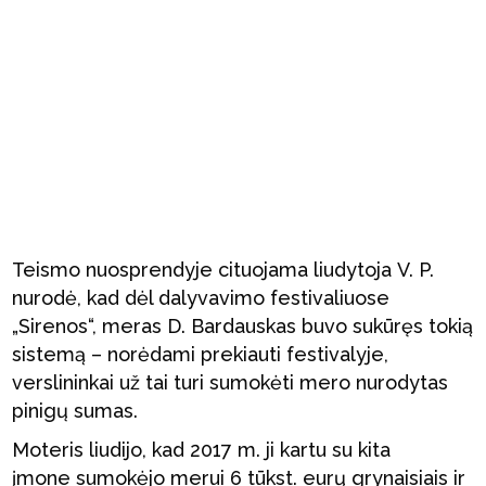
Teismo nuosprendyje cituojama liudytoja V. P.
nurodė, kad dėl dalyvavimo festivaliuose
„Sirenos“, meras D. Bardauskas buvo sukūręs tokią
sistemą – norėdami prekiauti festivalyje,
verslininkai už tai turi sumokėti mero nurodytas
pinigų sumas.
Moteris liudijo, kad 2017 m. ji kartu su kita
įmone sumokėjo merui 6 tūkst. eurų grynaisiais ir