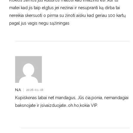
Kokios žemos jus kultūros matosi kad invazinis esi ,kur tu
matei kad jis taip elgtus jei nežinai ir nesupranti ką dirba tai
nereikia skersuoti o pirma su žinoti aišku kad geriau 100 kartų
pagal jus vagis negu sąžiningas
NA
|
2026-01-18
Kupiškėnas labai net mandagus, Jūs čia,ponia, nemandagiai
baksnojate ir įsivaizduojate…oh.ho,kokia VIP.