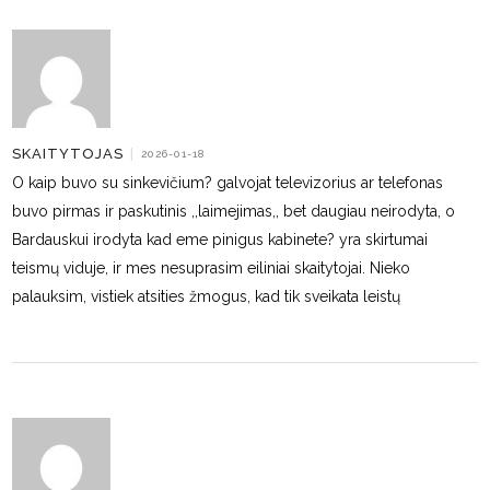
SKAITYTOJAS
|
2026-01-18
O kaip buvo su sinkevičium? galvojat televizorius ar telefonas
buvo pirmas ir paskutinis ,,laimejimas,, bet daugiau neirodyta, o
Bardauskui irodyta kad eme pinigus kabinete? yra skirtumai
teismų viduje, ir mes nesuprasim eiliniai skaitytojai. Nieko
palauksim, vistiek atsities žmogus, kad tik sveikata leistų