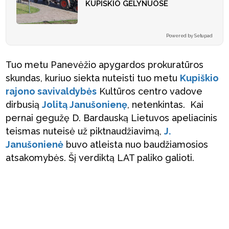
KUPIŠKIO GĖLYNUOSE
Powered by Setupad
Tuo metu Panevėžio apygardos prokuratūros
skundas, kuriuo siekta nuteisti tuo metu
Kupiškio
rajono savivaldybės
Kultūros centro vadove
dirbusią
Jolitą Janušonienę
, netenkintas. Kai
pernai gegužę D. Bardauską Lietuvos apeliacinis
teismas nuteisė už piktnaudžiavimą,
J.
Janušonienė
buvo atleista nuo baudžiamosios
atsakomybės. Šį verdiktą LAT paliko galioti.