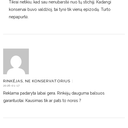
Tikrai netikiu, kad sau nenubarstė nuo tų stichijį. Kadangi
konservai buvo valdžioj, tai tyrė tik vieną epizodą. Turto
nepapurtė.
RINKĖJAS, NE KONSERVATORIUS
|
2026-01-17
Reklama padaryta labai gera. Rinkėjų dauguma balsuos
garantuotai. Kausimas tik ar pats to norės ?