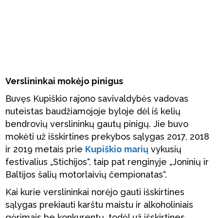
Verslininkai mokėjo pinigus
Buvęs Kupiškio rajono savivaldybės vadovas
nuteistas baudžiamojoje byloje dėl iš kelių
bendrovių verslininkų gautų pinigų. Jie buvo
mokėti už išskirtines prekybos sąlygas 2017, 2018
ir 2019 metais prie
Kupiškio marių
vykusių
festivalius „Stichijos“, taip pat renginyje „Joninių ir
Baltijos šalių motorlaivių čempionatas“.
Kai kurie verslininkai norėjo gauti išskirtines
sąlygas prekiauti karštu maistu ir alkoholiniais
gėrimais be konkurentų, todėl už išskirtines