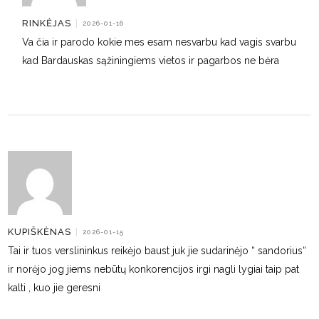
RINKĖJAS
|
2026-01-16
Va čia ir parodo kokie mes esam nesvarbu kad vagis svarbu
kad Bardauskas sąžiningiems vietos ir pagarbos ne bėra
KUPIŠKĖNAS
|
2026-01-15
Tai ir tuos verslininkus reikėjo baust juk jie sudarinėjo “ sandorius“
ir norėjo jog jiems nebūtų konkorencijos irgi nagli lygiai taip pat
kalti , kuo jie geresni