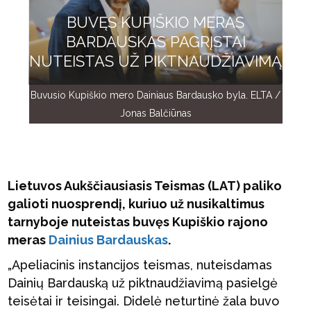
BUVĘS KUPIŠKIO MERAS
BARDAUSKAS PAGRĮSTAI
NUTEISTAS UŽ PIKTNAUDŽIAVIMĄ
Buvusio Kupiškio mero Dainiaus Bardausko byla. ELTA /
Jonas Balčiūnas
Lietuvos Aukščiausiasis Teismas (LAT) paliko
galioti nuosprendį, kuriuo už nusikaltimus
tarnyboje nuteistas buvęs Kupiškio rajono
meras
Dainius Bardauskas
.
„Apeliacinis instancijos teismas, nuteisdamas
Dainių Bardauską už piktnaudžiavimą pasielgė
teisėtai ir teisingai. Didelė neturtinė žala buvo