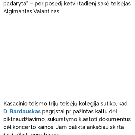
padaryta“, – per posėdį ketvirtadienį sakė teisėjas
Algimantas Valantinas.
Kasacinio teismo trijų teisėjų kolegija sutiko, kad
D. Bardauskas
pagrįstai pripažintas kaltu dėl
piktnaudžiavimo, sukurstymo klastoti dokumentus
dėl koncerto kainos. Jam palikta anksčiau skirta
14,4 tūkst. eurų bauda.