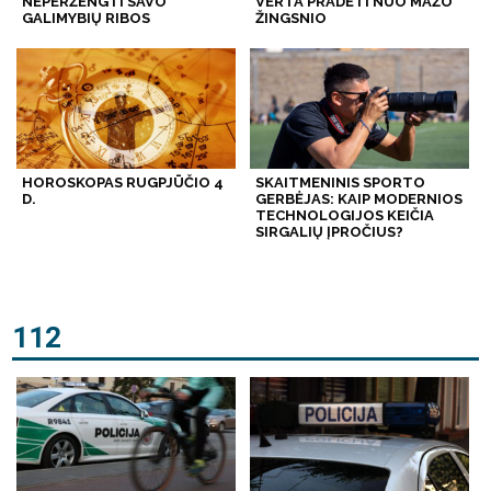
NEPERŽENGTI SAVO
VERTA PRADĖTI NUO MAŽO
GALIMYBIŲ RIBOS
ŽINGSNIO
HOROSKOPAS RUGPJŪČIO 4
SKAITMENINIS SPORTO
D.
GERBĖJAS: KAIP MODERNIOS
TECHNOLOGIJOS KEIČIA
SIRGALIŲ ĮPROČIUS?
112