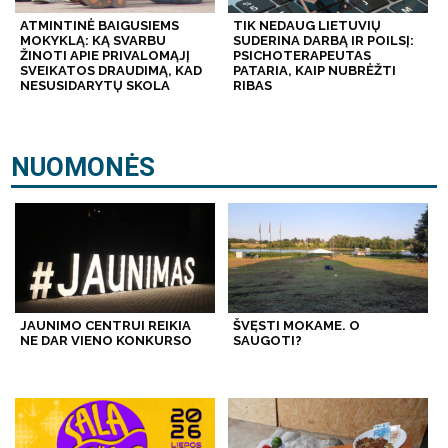
ATMINTINĖ BAIGUSIEMS
TIK NEDAUG LIETUVIŲ
MOKYKLĄ: KĄ SVARBU
SUDERINA DARBĄ IR POILSĮ:
ŽINOTI APIE PRIVALOMĄJĮ
PSICHOTERAPEUTAS
SVEIKATOS DRAUDIMĄ, KAD
PATARIA, KAIP NUBRĖŽTI
NESUSIDARYTŲ SKOLA
RIBAS
NUOMONĖS
JAUNIMO CENTRUI REIKIA
ŠVĘSTI MOKAME. O
NE DAR VIENO KONKURSO
SAUGOTI?