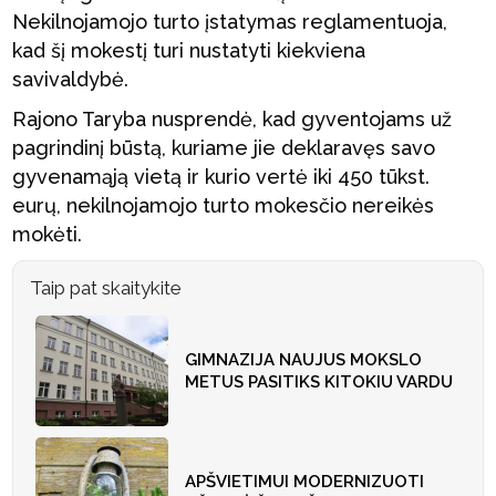
Nekilnojamojo turto įstatymas reglamentuoja,
kad šį mokestį turi nustatyti kiekviena
savivaldybė.
Rajono Taryba nusprendė, kad gyventojams už
pagrindinį būstą, kuriame jie deklaravęs savo
gyvenamąją vietą ir kurio vertė iki 450 tūkst.
eurų, nekilnojamojo turto mokesčio nereikės
mokėti.
Taip pat skaitykite
GIMNAZIJA NAUJUS MOKSLO
METUS PASITIKS KITOKIU VARDU
APŠVIETIMUI MODERNIZUOTI