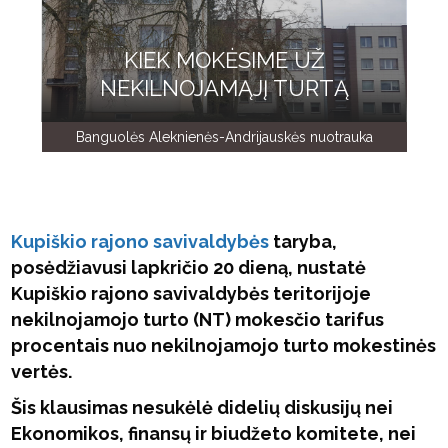
KIEK MOKĖSIME UŽ
NEKILNOJAMĄJĮ TURTĄ
Banguolės Aleknienės-Andrijauskės nuotrauka
Kupiškio rajono savivaldybės
taryba,
posėdžiavusi lapkričio 20 dieną, nustatė
Kupiškio rajono savivaldybės teritorijoje
nekilnojamojo turto (NT) mokesčio tarifus
procentais nuo nekilnojamojo turto mokestinės
vertės.
Šis klausimas nesukėlė didelių diskusijų nei
Ekonomikos, finansų ir biudžeto komitete, nei