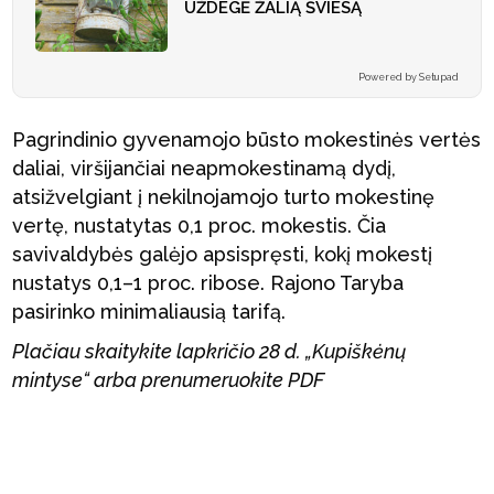
UŽDEGĖ ŽALIĄ ŠVIESĄ
Powered by Setupad
Pagrindinio gyvenamojo būsto mokestinės vertės
daliai, viršijančiai neapmokestinamą dydį,
atsižvelgiant į nekilnojamojo turto mokestinę
vertę, nustatytas 0,1 proc. mokestis. Čia
savivaldybės galėjo apsispręsti, kokį mokestį
nustatys 0,1–1 proc. ribose. Rajono Taryba
pasirinko minimaliausią tarifą.
Plačiau skaitykite lapkričio 28 d. „Kupiškėnų
mintyse“ arba prenumeruokite PDF