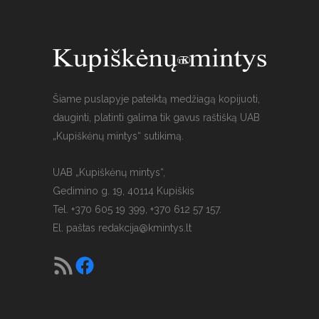
Šiame puslapyje pateiktą medžiagą kopijuoti,
dauginti, platinti galima tik gavus raštišką UAB
„Kupiškėnų mintys“ sutikimą.
UAB „Kupiškėnų mintys“,
Gedimino g. 19, 40114 Kupiškis
Tel. +370 605 19 399, +370 612 57 157.
El. paštas
redakcija@kmintys.lt