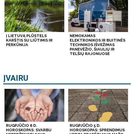
Į LIETUVĄ PLŪSTELS
NEMOKAMAS
KARŠTIS SU LIŪTIMIS IR
ELEKTRONIKOS IR BUITINĖS
PERKŪNIJA
TECHNIKOS IŠVEŽIMAS
PANEVĖŽIO, ŠIAULIŲ IR
TELŠIŲ RAJONUOSE
ĮVAIRU
RUGPJŪČIO 6 D.
RUGPJŪČIO 5 D.
HOROSKOPAS: SVARBU
HOROSKOPAS: SPRENDIMUS