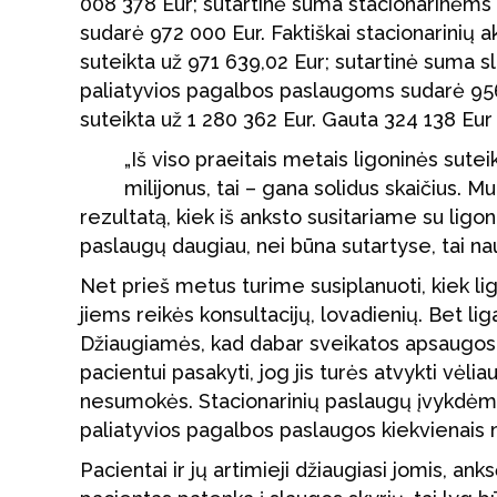
008 378 Eur; sutartinė suma stacionarinėm
sudarė 972 000 Eur. Faktiškai stacionarinių
suteikta už 971 639,02 Eur; sutartinė suma 
paliatyvios pagalbos paslaugoms sudarė 956 
suteikta už 1 280 362 Eur. Gauta 324 138 Eur 
„Iš viso praeitais metais ligoninės sute
milijonus, tai – gana solidus skaičius. M
rezultatą, kiek iš anksto susitariame su ligo
paslaugų daugiau, nei būna sutartyse, tai na
Net prieš metus turime susiplanuoti, kiek li
jiems reikės konsultacijų, lovadienių. Bet l
Džiaugiamės, kad dabar sveikatos apsaugos pr
pacientui pasakyti, jog jis turės atvykti vėl
nesumokės. Stacionarinių paslaugų įvykdėme
paliatyvios pagalbos paslaugos kiekvienais 
Pacientai ir jų artimieji džiaugiasi jomis, ank