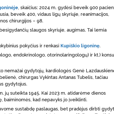
goninėje
, skaičius: 2024 m. gydėsi beveik 900 pacien
usia, beveik 400, vidaus ligų skyriuje, reanimacijos,
nos chirurgijos – 98.
esigydančių slaugos skyriuje, augimas. Tai lemia
okybinius pokyčius ir renkasi
Kupiškio ligoninę
.
ologo, endokrinologo, otorinolaringologų) ir kt.) konsu
iko nemažai gydytojų, kardiologės Genė Lazdauskienė
belienė, chirurgas Vykintas Antanas Tubelis, tačiau
nus gydytojus.
m. jų suteikta 1945. Kai 2023 m. atidarėme dienos
ę, baiminomės, kad nepavyks jo įveiklinti.
vome sustabdę paslaugas, bet pradėjus dirbti gydyt