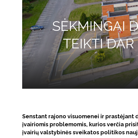
SĖKMINGAI D
TEIKTI DA
Senstant rajono visuomenei ir prastėjant d
įvairiomis problemomis, kurios verčia prisi
įvairių valstybinės sveikatos politikos na