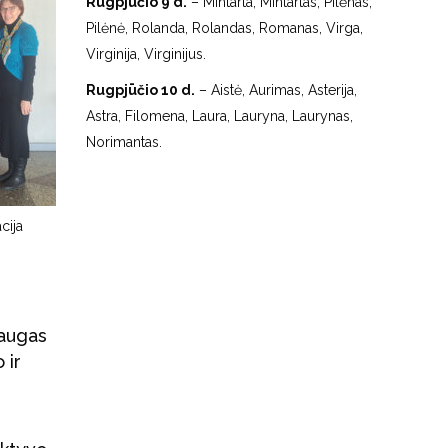
Rugpjūčio 9 d.
– Mintarta, Mintartas, Pilėnas,
Pilėnė, Rolanda, Rolandas, Romanas, Virga,
Virginija, Virginijus.
Rugpjūčio 10 d.
– Aistė, Aurimas, Asterija,
Astra, Filomena, Laura, Lauryna, Laurynas,
Norimantas.
cija
laugas
 ir