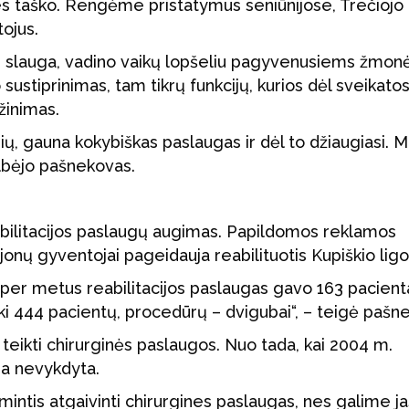
ties taško. Rengėme pristatymus seniūnijose, Trečiojo
tojus.
su slauga, vadino vaikų lopšeliu pagyvenusiems žmon
 sustiprinimas, tam tikrų funkcijų, kurios dėl sveikato
žinimas.
rių, gauna kokybiškas paslaugas ir dėl to džiaugiasi. 
kalbėjo pašnekovas.
eabilitacijos paslaugų augimas. Papildomos reklamos
rajonų gyventojai pageidauja reabilituotis Kupiškio ligo
i, per metus reabilitacijos paslaugas gavo 163 pacienta
iki 444 pacientų, procedūrų – dvigubai“, – teigė pašn
teikti chirurginės paslaugos. Nuo tada, kai 2004 m.
ija nevykdyta.
mintis atgaivinti chirurgines paslaugas, nes galime ja