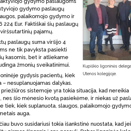
s aktyviojo gydymo paslaugoms
 aktyviojo gydymo paslaugų
slaugos, palaikomojo gydymo ir
224 Eur. Faktiškai šių paslaugų
viršsutartinių pajamų.
iktų paslaugų suma viršijo 4
ums ne tik pavyksta pasiekti
nių kasomis, bet ir atliekame
udinga žmonių sveikatinimui.
Kupiškio ligoninės delega
Utenos kolegijoje.
goninėje gydysis pacientų, kiek
iga – nesuplanuojamas dalykas.
iežiūros sistemoje yra tokia situacija, kad nereikia
iau, nes šio mėnesio kvotą pasiekėme, ir niekas už pas
 tiek, kiek suplanuota, slaugos, palaikomojo gydymo
metais auga.
sčiau buvo susidariusi tokia išankstinė nuostata, kad jei