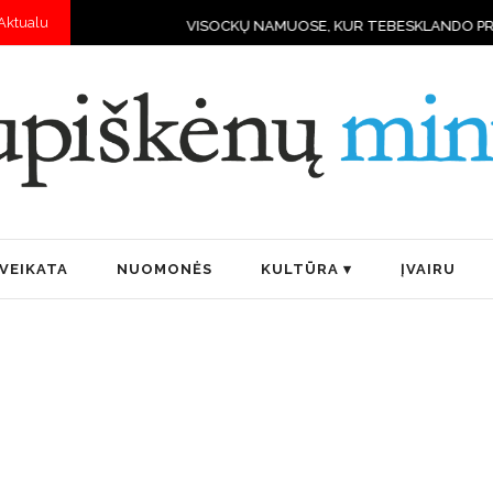
Aktualu
VISOCKŲ NAMUOSE, KUR TEBESKLANDO PRIEŠKARIO DVASIA IR
VEIKATA
NUOMONĖS
KULTŪRA
ĮVAIRU