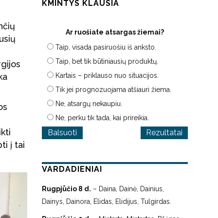
KMINTYS KLAUSIA
nčių
Ar ruošiate atsargas žiemai?
usių
Taip, visada pasiruošiu iš anksto.
Taip, bet tik būtiniausių produktų.
gijos
ka
Kartais – priklauso nuo situacijos.
Tik jei prognozuojama atšiauri žiema.
Ne, atsargų nekaupiu.
os
Ne, perku tik tada, kai prireikia.
kti
Rezultatai
i į tai
VARDADIENIAI
Rugpjūčio 8 d.
– Daina, Dainė, Dainius,
Dainys, Dainora, Elidas, Elidijus, Tulgirdas.