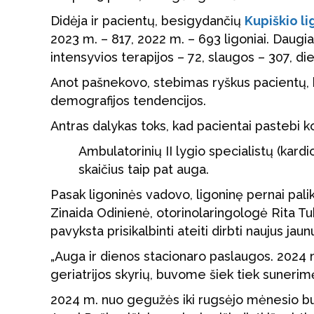
Didėja ir pacientų, besigydančių
Kupiškio li
2023 m. – 817, 2022 m. – 693 ligoniai. Daugia
intensyvios terapijos – 72, slaugos – 307, die
Anot pašnekovo, stebimas ryškus pacientų, b
demografijos tendencijos.
Antras dalykas toks, kad pacientai pastebi k
Ambulatorinių II lygio specialistų (kardi
skaičius taip pat auga.
Pasak ligoninės vadovo, ligoninę pernai pal
Zinaida Odinienė, otorinolaringologė Rita Tu
pavyksta prisikalbinti ateiti dirbti naujus jau
„Auga ir dienos stacionaro paslaugos. 2024 
geriatrijos skyrių, buvome šiek tiek sunerim
2024 m. nuo gegužės iki rugsėjo mėnesio bu