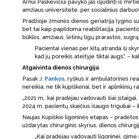
Arnui Paškevičiui pavyko jas išjudinti iš mir
amžiaus universitete, per socialinius darbuo
Pradžioje žmonės dienos geriatriją lygino 
bet tai kaip papildoma reabilitacija, paciento
būklės, amžiaus, lėtinių ligų prarastos, sugrą
Pacientai vienas per kitą atranda šį sky
kad jų poreikis ateityje tiktai augs“, – 
Atgaivinta dienos chirurgija
Pasak
J. Pankos
, ryškus ir ambulatorinės r
nereikia, ne tik kupiškėnai, bet ir aplinkinių 
„2021 m., kai pradėjau vadovauti šiai įstaiga
2024 m. pacientų skaičius išaugo trigubai – 
Naujas Kupiškio ligoninės etapas – pradėtos 
uždarytas chirurginis skyrius, dienos chirurg
„Kai pradėjau vadovauti ligoninei, gimė 