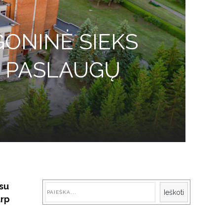
GONINĖ SIEKS
Ų PASLAUGŲ
su
Paieška
Ieškoti
arp