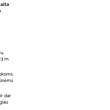
kaita
s
mų.
23 m.
mokoms,
linėms
ir dar
giau