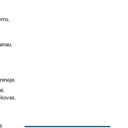
ėms,
s
Manau,
ninėje.
i.
ekovas.
s