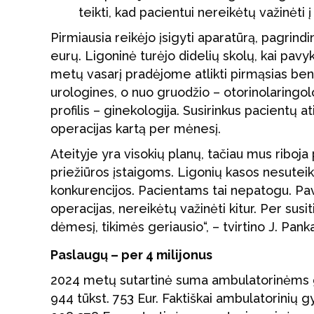
teikti, kad pacientui nereikėtų važinėti 
Pirmiausia reikėjo įsigyti aparatūrą, pagrin
eurų. Ligoninė turėjo didelių skolų, kai pavyko
metų vasarį pradėjome atlikti pirmąsias bend
urologines, o nuo gruodžio – otorinolaringol
profilis – ginekologija. Susirinkus pacientų a
operacijas kartą per mėnesį.
Ateityje yra visokių planų, tačiau mus riboj
priežiūros įstaigoms. Ligonių kasos nesuteik
konkurencijos. Pacientams tai nepatogu. Pavyz
operacijas, nereikėtų važinėti kitur. Per susi
dėmesį, tikimės geriausio“, – tvirtino J. Panka
Paslaugų – per 4 milijonus
2024 metų sutartinė suma ambulatorinėms
944 tūkst. 753 Eur. Faktiškai ambulatorinių 