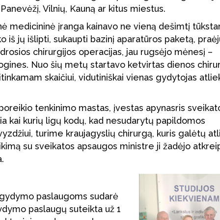
į Panevėžį, Vilnių, Kauną ar kitus miestus.
dinė medicininė įranga kainavo ne vieną dešimtį tūksta
 iš jų išlipti, sukaupti bazinį aparatūros paketą, praėj
rosios chirurgijos operacijas, jau rugsėjo mėnesį –
ogines. Nuo šių metų startavo ketvirtas dienos chirur
titinkamam skaičiui, vidutiniškai vienas gydytojas atlie
a poreikio tenkinimo mastas, įvestas apynasris sveikat
ia kai kurių ligų kodų, kad nesudarytų papildomos
džiui, turime kraujagyslių chirurgą, kuris galėtų atli
tikimą su sveikatos apsaugos ministre ji žadėjo atkreipt
.
 gydymo paslaugoms sudarė
gydymo paslaugų suteikta už 1