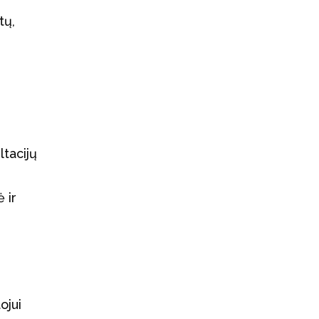
tų,
ltacijų
 ir
ojui