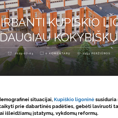
IRBANTI KUPIŠKIO LI
R DAUGIAU KOKYBIŠK
2025-07-03
0 KOMENTARŲ
2453
PERŽIŪROS
emografinei situacijai,
Kupiškio ligoninė
susiduria 
taikyti prie dabartinės padėties, gebėti laviruoti t
ujai išleidžiamų įstatymų, vykdomų reformų.