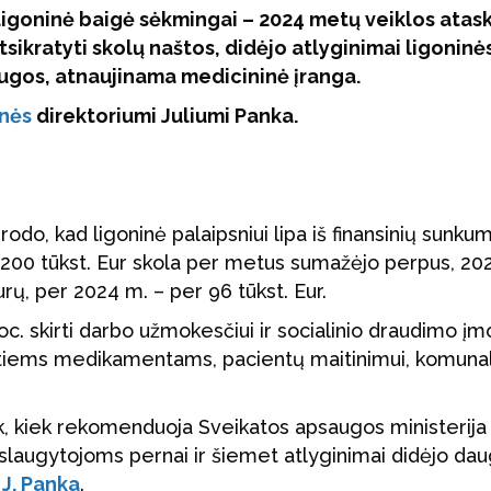
 ligoninė baigė sėkmingai – 2024 metų veiklos atas
tsikratyti skolų naštos, didėjo atlyginimai ligoninė
gos, atnaujinama medicininė įranga.
inės
direktoriumi Juliumi Panka.
rodo, kad ligoninė palaipsniui lipa iš finansinių sunku
 200 tūkst. Eur skola per metus sumažėjo perpus, 20
rų, per 2024 m. – per 96 tūkst. Eur.
oc. skirti darbo užmokesčiui ir socialinio draudimo į
itiems medikamentams, pacientų maitinimui, komuna
k, kiek rekomenduoja Sveikatos apsaugos ministerija 
 slaugytojoms pernai ir šiemet atlyginimai didėjo dau
s
J. Panka
.