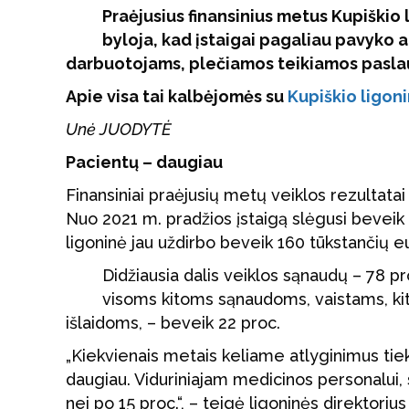
Praėjusius finansinius metus Kupiškio
byloja, kad įstaigai pagaliau pavyko a
darbuotojams, plečiamos teikiamos paslau
Apie visa tai kalbėjomės su
Kupiškio ligon
Unė JUODYTĖ
Pacientų – daugiau
Finansiniai praėjusių metų veiklos rezultatai 
Nuo 2021 m. pradžios įstaigą slėgusi beveik
ligoninė jau uždirbo beveik 160 tūkstančių eu
Didžiausia dalis veiklos sąnaudų – 78 pr
visoms kitoms sąnaudoms, vaistams, k
išlaidoms, – beveik 22 proc.
„Kiekvienais metais keliame atlyginimus tie
daugiau. Viduriniajam medicinos personalui,
nei po 15 proc.“, – teigė ligoninės direktoriu