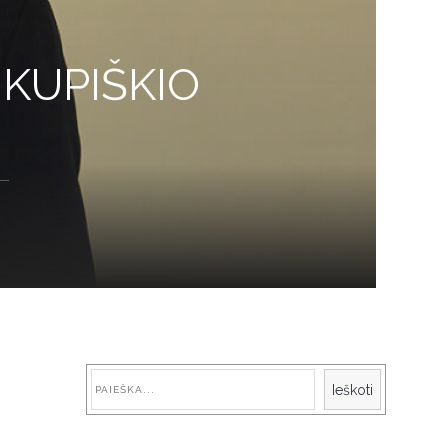
 KUPIŠKIO
Paieška
Ieškoti