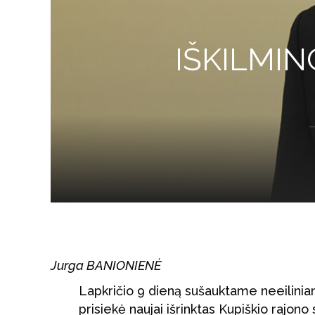
IŠKILMIN
Jurga BANIONIENĖ
Lapkričio 9 dieną sušauktame neeilin
prisiekė naujai išrinktas Kupiškio rajon