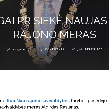
GAI PRISIEKĖ NAUJAS
RAJONO MERAS
2023-11-09
31 KOMENTARAI
9462
PERŽIŪROS
iame
Kupiškio rajono savivaldybės
tarybos posėdyje
o savivaldybės meras Algirdas Raslanas.