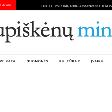
Aktualu
ORIŲ RIKIUOJASI NAUJO DERLIAUS VILKSTINĖS
„BOČIUPIS“ – PERM
VEIKATA
NUOMONĖS
KULTŪRA
ĮVAIRU