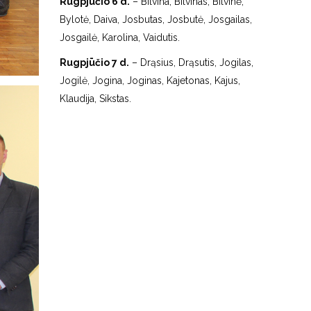
Rugpjūčio 6 d.
– Bilvina, Bilvinas, Bilvinė,
Bylotė, Daiva, Josbutas, Josbutė, Josgailas,
Josgailė, Karolina, Vaidutis.
Rugpjūčio 7 d.
– Drąsius, Drąsutis, Jogilas,
Jogilė, Jogina, Joginas, Kajetonas, Kajus,
Klaudija, Sikstas.