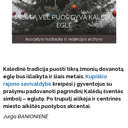
MIESTĄ VĖL PUOŠ GYVA KALĖDŲ
EGLĖ
Asociatyvi nuotrauka iš redakcijos archyvo
Kalėdinė tradicija puošti tikrą žmonių dovanotą
eglę bus išlaikyta ir šiais metais.
Kupiškio
rajono savivaldybė
kreipėsi į gyventojus su
prašymu padovanoti pagrindinį Kalėdų šventės
simbolį – eglutę. Po truputį aiškėja ir centrinės
miesto aikštės puošybos akcentai.
Jurga BANIONIENĖ