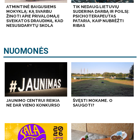
ATMINTINĖ BAIGUSIEMS
TIK NEDAUG LIETUVIŲ
MOKYKLĄ: KĄ SVARBU
SUDERINA DARBĄ IR POILSĮ:
ŽINOTI APIE PRIVALOMĄJĮ
PSICHOTERAPEUTAS
SVEIKATOS DRAUDIMĄ, KAD
PATARIA, KAIP NUBRĖŽTI
NESUSIDARYTŲ SKOLA
RIBAS
NUOMONĖS
JAUNIMO CENTRUI REIKIA
ŠVĘSTI MOKAME. O
NE DAR VIENO KONKURSO
SAUGOTI?