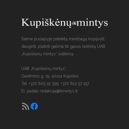
Šiame puslapyje pateiktą medžiagą kopijuoti,
dauginti, platinti galima tik gavus raštišką UAB
„Kupiškėnų mintys“ sutikimą.
UAB „Kupiškėnų mintys“,
Gedimino g. 19, 40114 Kupiškis
Tel. +370 605 19 399, +370 612 57 157.
El. paštas
redakcija@kmintys.lt