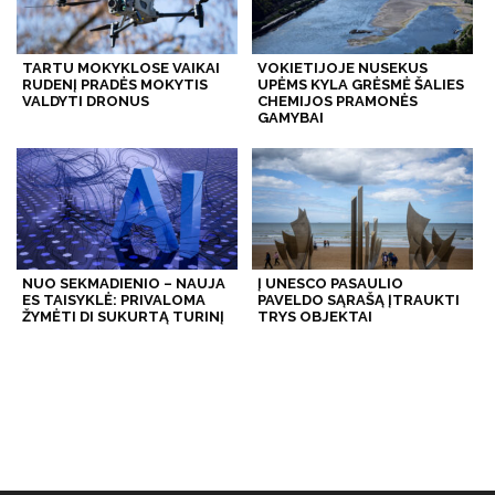
TARTU MOKYKLOSE VAIKAI
VOKIETIJOJE NUSEKUS
RUDENĮ PRADĖS MOKYTIS
UPĖMS KYLA GRĖSMĖ ŠALIES
VALDYTI DRONUS
CHEMIJOS PRAMONĖS
GAMYBAI
NUO SEKMADIENIO – NAUJA
Į UNESCO PASAULIO
ES TAISYKLĖ: PRIVALOMA
PAVELDO SĄRAŠĄ ĮTRAUKTI
ŽYMĖTI DI SUKURTĄ TURINĮ
TRYS OBJEKTAI