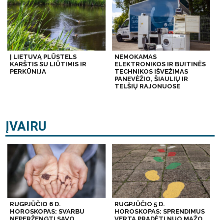
Į LIETUVĄ PLŪSTELS
NEMOKAMAS
KARŠTIS SU LIŪTIMIS IR
ELEKTRONIKOS IR BUITINĖS
PERKŪNIJA
TECHNIKOS IŠVEŽIMAS
PANEVĖŽIO, ŠIAULIŲ IR
TELŠIŲ RAJONUOSE
ĮVAIRU
RUGPJŪČIO 6 D.
RUGPJŪČIO 5 D.
HOROSKOPAS: SVARBU
HOROSKOPAS: SPRENDIMUS
NEPERŽENGTI SAVO
VERTA PRADĖTI NUO MAŽO