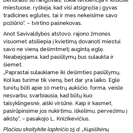
miestuose, ryškėja, kad visi atsigręžia į gyvas
tradicines eglutes, tai ir mes nekeisime savo
požiūrio“, – tvirtino pašnekovas.
Anot Savivaldybės atstovo, rajono žmonės
visuomet atsiliepia į kvietimą dovanoti miestui
savo ne vieną dešimtmetį augintą eglę.
Neabejojama, kad pasiūlymų bus sulaukta ir
šiemet.
„Paprastai sulaukiame iki dešimties pasiūlymų.
Kol kas turime tik vieną, bet dar yra laiko. Eglė
turėtų būti apie 10 metrų aukščio, forma, veislė
nesvarbu, svarbiausia, kad būtų kuo
taisyklingesnė, aiški viršūnė. Kaip ir kasmet,
pasirūpinsime jos nukirtimu, iškėlimu, pervežimu į
aikštę“, – pasakojo L. Knizikevičius.
Plačiau skaitykite lapkričio 15 d. „Kupiškėnų