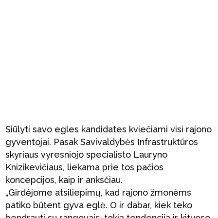
Siūlyti savo egles kandidates kviečiami visi rajono
gyventojai. Pasak Savivaldybės Infrastruktūros
skyriaus vyresniojo specialisto Lauryno
Knizikevičiaus, liekama prie tos pačios
koncepcijos, kaip ir anksčiau.
„Girdėjome atsiliepimų, kad rajono žmonėms
patiko būtent gyva eglė. O ir dabar, kiek teko
bendrauti su rangovais, tokia tendencija ir kituose