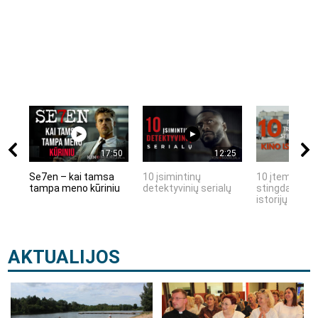
17:50
12:25
Se7en – kai tamsa
10 įsimintinų
10 įtemptų, k
tampa meno kūriniu
detektyvinių serialų
stingdančių k
istorijų
AKTUALIJOS