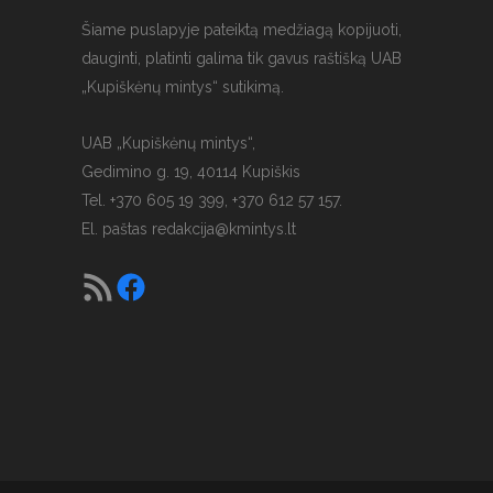
Šiame puslapyje pateiktą medžiagą kopijuoti,
dauginti, platinti galima tik gavus raštišką UAB
„Kupiškėnų mintys“ sutikimą.
UAB „Kupiškėnų mintys“,
Gedimino g. 19, 40114 Kupiškis
Tel. +370 605 19 399, +370 612 57 157.
El. paštas
redakcija@kmintys.lt