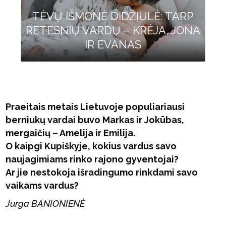
TĖVŲ IŠMONĖ DIDŽIULĖ: TARP
RETESNIŲ VARDŲ – KRĖJA, JONA
IR EVANAS
Praeitais metais Lietuvoje populiariausi
berniukų vardai buvo Markas ir Jokūbas,
mergaičių – Amelija ir Emilija.
O kaipgi Kupiškyje, kokius vardus savo
naujagimiams rinko rajono gyventojai?
Ar jie nestokoja išradingumo rinkdami savo
vaikams vardus?
Jurga BANIONIENĖ