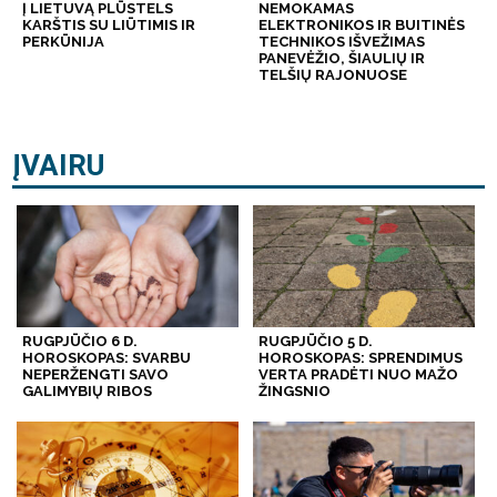
Į LIETUVĄ PLŪSTELS
NEMOKAMAS
KARŠTIS SU LIŪTIMIS IR
ELEKTRONIKOS IR BUITINĖS
PERKŪNIJA
TECHNIKOS IŠVEŽIMAS
PANEVĖŽIO, ŠIAULIŲ IR
TELŠIŲ RAJONUOSE
ĮVAIRU
RUGPJŪČIO 6 D.
RUGPJŪČIO 5 D.
HOROSKOPAS: SVARBU
HOROSKOPAS: SPRENDIMUS
NEPERŽENGTI SAVO
VERTA PRADĖTI NUO MAŽO
GALIMYBIŲ RIBOS
ŽINGSNIO