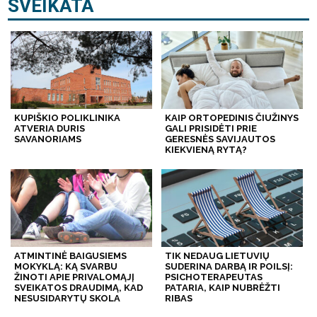
SVEIKATA
KUPIŠKIO POLIKLINIKA
KAIP ORTOPEDINIS ČIUŽINYS
ATVERIA DURIS
GALI PRISIDĖTI PRIE
SAVANORIAMS
GERESNĖS SAVIJAUTOS
KIEKVIENĄ RYTĄ?
ATMINTINĖ BAIGUSIEMS
TIK NEDAUG LIETUVIŲ
MOKYKLĄ: KĄ SVARBU
SUDERINA DARBĄ IR POILSĮ:
ŽINOTI APIE PRIVALOMĄJĮ
PSICHOTERAPEUTAS
SVEIKATOS DRAUDIMĄ, KAD
PATARIA, KAIP NUBRĖŽTI
NESUSIDARYTŲ SKOLA
RIBAS