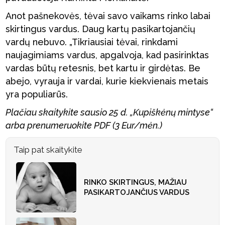
Anot pašnekovės, tėvai savo vaikams rinko labai
skirtingus vardus. Daug kartų pasikartojančių
vardų nebuvo. „Tikriausiai tėvai, rinkdami
naujagimiams vardus, apgalvoja, kad pasirinktas
vardas būtų retesnis, bet kartu ir girdėtas. Be
abejo, vyrauja ir vardai, kurie kiekvienais metais
yra populiarūs.
Plačiau skaitykite sausio 25 d. „Kupiškėnų mintyse“
arba prenumeruokite PDF (3 Eur/mėn.)
Taip pat skaitykite
RINKO SKIRTINGUS, MAŽIAU
PASIKARTOJANČIUS VARDUS