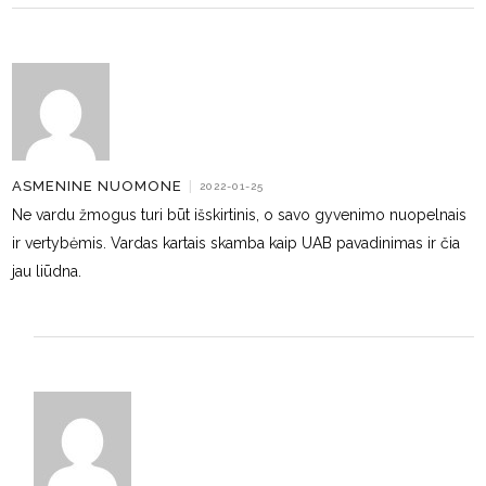
ASMENINE NUOMONE
|
2022-01-25
Ne vardu žmogus turi būt išskirtinis, o savo gyvenimo nuopelnais
ir vertybėmis. Vardas kartais skamba kaip UAB pavadinimas ir čia
jau liūdna.