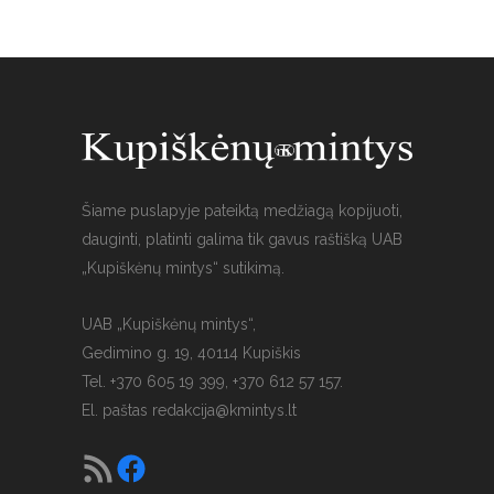
Šiame puslapyje pateiktą medžiagą kopijuoti,
dauginti, platinti galima tik gavus raštišką UAB
„Kupiškėnų mintys“ sutikimą.
UAB „Kupiškėnų mintys“,
Gedimino g. 19, 40114 Kupiškis
Tel. +370 605 19 399, +370 612 57 157.
El. paštas
redakcija@kmintys.lt