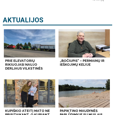
AKTUALIJOS
PRIE ELEVATORIŲ
„BOČIUPIS“ – PERMAINŲ IR
RIKIUOJASI NAUJO
IEŠKOJIMŲ KELYJE
DERLIAUS VILKSTINĖS
KUPIŠKIO ATEITĮ MATO NE
PAPIKTINO MAUDYNĖS
PRISITAIKANT, O KURIANT
PAPLŪDIMYJE SU MUILAIS