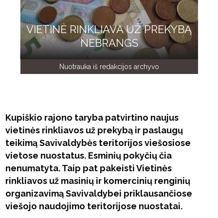
VIETINĖ RINKLIAVA UŽ PREKYBĄ
NEBRANGS
Nuotrauka iš redakcijos archyvo
Kupiškio rajono taryba patvirtino naujus
vietinės rinkliavos už prekybą ir paslaugų
teikimą Savivaldybės teritorijos viešosiose
vietose nuostatus. Esminių pokyčių čia
nenumatyta. Taip pat pakeisti Vietinės
rinkliavos už masinių ir komercinių renginių
organizavimą Savivaldybei priklausančiose
viešojo naudojimo teritorijose nuostatai.