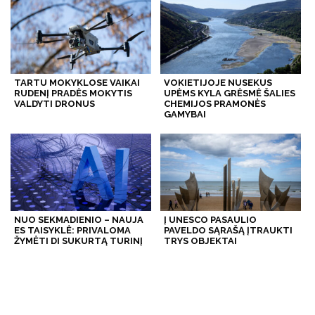
TARTU MOKYKLOSE VAIKAI
VOKIETIJOJE NUSEKUS
RUDENĮ PRADĖS MOKYTIS
UPĖMS KYLA GRĖSMĖ ŠALIES
VALDYTI DRONUS
CHEMIJOS PRAMONĖS
GAMYBAI
NUO SEKMADIENIO – NAUJA
Į UNESCO PASAULIO
ES TAISYKLĖ: PRIVALOMA
PAVELDO SĄRAŠĄ ĮTRAUKTI
ŽYMĖTI DI SUKURTĄ TURINĮ
TRYS OBJEKTAI