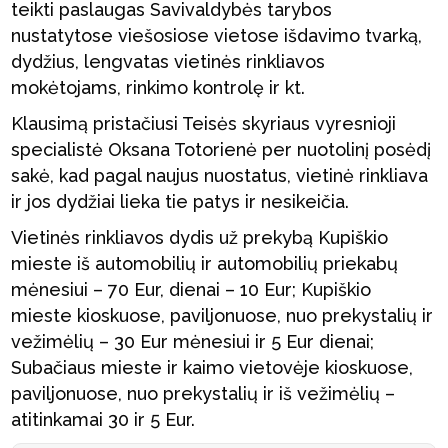
teikti paslaugas Savivaldybės tarybos
nustatytose viešosiose vietose išdavimo tvarką,
dydžius, lengvatas vietinės rinkliavos
mokėtojams, rinkimo kontrolę ir kt.
Klausimą pristačiusi Teisės skyriaus vyresnioji
specialistė Oksana Totorienė per nuotolinį posėdį
sakė, kad pagal naujus nuostatus, vietinė rinkliava
ir jos dydžiai lieka tie patys ir nesikeičia.
Vietinės rinkliavos dydis už prekybą Kupiškio
mieste iš automobilių ir automobilių priekabų
mėnesiui – 70 Eur, dienai – 10 Eur; Kupiškio
mieste kioskuose, paviljonuose, nuo prekystalių ir
vežimėlių – 30 Eur mėnesiui ir 5 Eur dienai;
Subačiaus mieste ir kaimo vietovėje kioskuose,
paviljonuose, nuo prekystalių ir iš vežimėlių –
atitinkamai 30 ir 5 Eur.