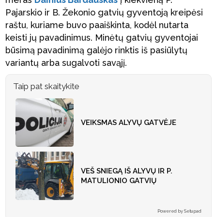
Pajarskio ir B. Žekonio gatvių gyventoją kreipėsi
raštu, kuriame buvo paaiškinta, kodėl nutarta
keisti jų pavadinimus. Minėtų gatvių gyventojai
būsimą pavadinimą galėjo rinktis iš pasiūlytų
variantų arba sugalvoti savąjį.
Taip pat skaitykite
VEIKSMAS ALYVŲ GATVĖJE
VEŠ SNIEGĄ IŠ ALYVŲ IR P.
MATULIONIO GATVIŲ
Powered by Setupad