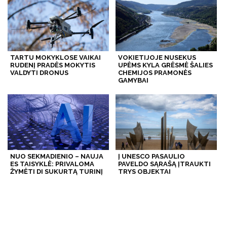
TARTU MOKYKLOSE VAIKAI
VOKIETIJOJE NUSEKUS
RUDENĮ PRADĖS MOKYTIS
UPĖMS KYLA GRĖSMĖ ŠALIES
VALDYTI DRONUS
CHEMIJOS PRAMONĖS
GAMYBAI
NUO SEKMADIENIO – NAUJA
Į UNESCO PASAULIO
ES TAISYKLĖ: PRIVALOMA
PAVELDO SĄRAŠĄ ĮTRAUKTI
ŽYMĖTI DI SUKURTĄ TURINĮ
TRYS OBJEKTAI