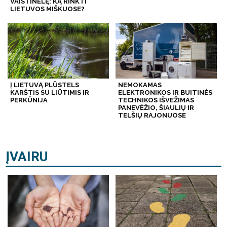
VAISTINĖLĘ: KĄ RINKTI
LIETUVOS MIŠKUOSE?
Į LIETUVĄ PLŪSTELS
NEMOKAMAS
KARŠTIS SU LIŪTIMIS IR
ELEKTRONIKOS IR BUITINĖS
PERKŪNIJA
TECHNIKOS IŠVEŽIMAS
PANEVĖŽIO, ŠIAULIŲ IR
TELŠIŲ RAJONUOSE
ĮVAIRU