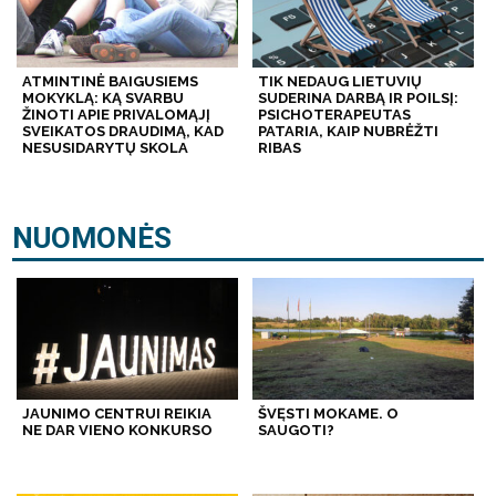
ATMINTINĖ BAIGUSIEMS
TIK NEDAUG LIETUVIŲ
MOKYKLĄ: KĄ SVARBU
SUDERINA DARBĄ IR POILSĮ:
ŽINOTI APIE PRIVALOMĄJĮ
PSICHOTERAPEUTAS
SVEIKATOS DRAUDIMĄ, KAD
PATARIA, KAIP NUBRĖŽTI
NESUSIDARYTŲ SKOLA
RIBAS
NUOMONĖS
JAUNIMO CENTRUI REIKIA
ŠVĘSTI MOKAME. O
NE DAR VIENO KONKURSO
SAUGOTI?