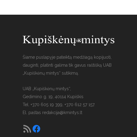
Šiame puslapyje pateiktą medžiagą kopijuoti,
dauginti, platinti galima tik gavus raštišką UAB
„Kupiškėnų mintys“ sutikimą.
UAB „Kupiškėnų mintys“,
Gedimino g. 19, 40114 Kupiškis
Tel. +370 605 19 399, +370 612 57 157.
El. paštas
redakcija@kmintys.lt