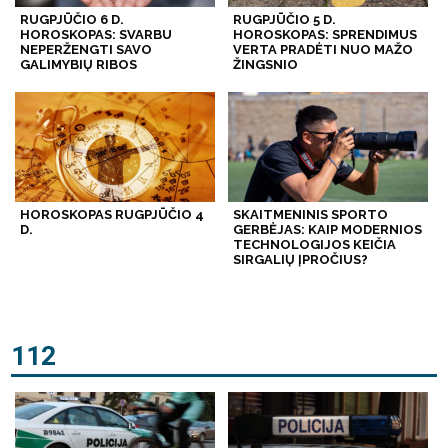
RUGPJŪČIO 6 D.
RUGPJŪČIO 5 D.
HOROSKOPAS: SVARBU
HOROSKOPAS: SPRENDIMUS
NEPERŽENGTI SAVO
VERTA PRADĖTI NUO MAŽO
GALIMYBIŲ RIBOS
ŽINGSNIO
HOROSKOPAS RUGPJŪČIO 4
SKAITMENINIS SPORTO
D.
GERBĖJAS: KAIP MODERNIOS
TECHNOLOGIJOS KEIČIA
SIRGALIŲ ĮPROČIUS?
112