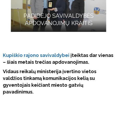
PADIDĖJO SAVIVALDYBĖS
APDOVANOJIMŲ KRAITIS
Kupiškio rajono savivaldybei
įteiktas dar vienas
– šiais metais trečias apdovanojimas.
Vidaus reikalų ministerija įvertino vietos
valdžios tinkamą komunikacijos kelią su
gyventojais keičiant miesto gatvių
pavadinimus.