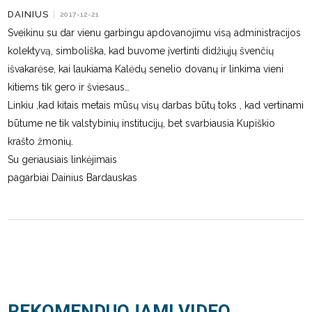
DAINIUS
|
2017-12-21
Sveikinu su dar vienu garbingu apdovanojimu visą administracijos
kolektyvą, simboliška, kad buvome įvertinti didžiųjų švenčių
išvakarėse, kai laukiama Kalėdų senelio dovanų ir linkima vieni
kitiems tik gero ir šviesaus…
Linkiu ,kad kitais metais mūsų visų darbas būtų toks , kad vertinami
būtume ne tik valstybinių institucijų, bet svarbiausia Kupiškio
krašto žmonių.
Su geriausiais linkėjimais
pagarbiai Dainius Bardauskas
REKOMENDUOJAMI VIDEO