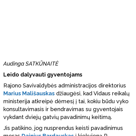
Audinga SATKŪNAITĖ
Leido dalyvauti gyventojams
Rajono Savivaldybės administracijos direktorius
Marius Mališauskas
džiaugėsi, kad Vidaus reikalų
ministerija atkreipė dėmesį į tai, kokiu būdu vyko
konsultavimasis ir bendravimas su gyventojais
vykdant dviejų gatvių pavadinimų keitimą.
Jis patikino, jog nusprendus keisti pavadinimus
meras
Dainius Bardauskas
į kiekvieną P.