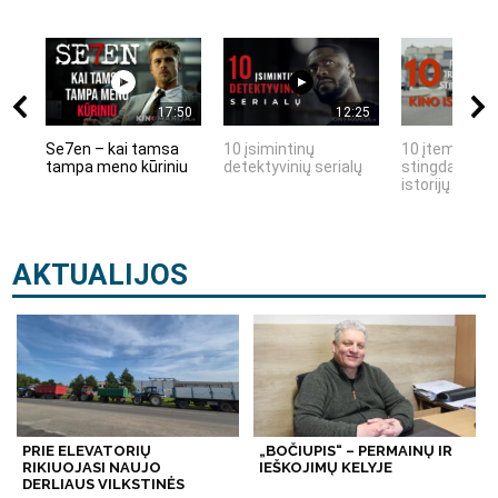
17:50
12:25
Se7en – kai tamsa
10 įsimintinų
10 įtemptų, k
tampa meno kūriniu
detektyvinių serialų
stingdančių k
istorijų
AKTUALIJOS
PRIE ELEVATORIŲ
„BOČIUPIS“ – PERMAINŲ IR
RIKIUOJASI NAUJO
IEŠKOJIMŲ KELYJE
DERLIAUS VILKSTINĖS