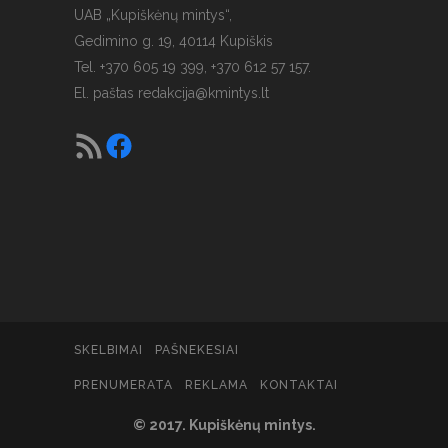
UAB „Kupiškėnų mintys“,
Gedimino g. 19, 40114 Kupiškis
Tel. +370 605 19 399, +370 612 57 157.
El. paštas
redakcija@kmintys.lt
SKELBIMAI
PAŠNEKESIAI
PRENUMERATA
REKLAMA
KONTAKTAI
© 2017. Kupiškėnų mintys.