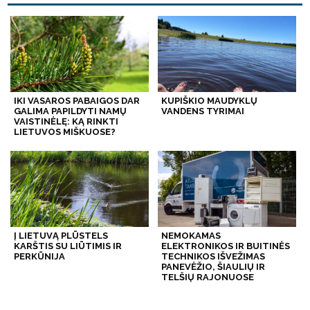
IKI VASAROS PABAIGOS DAR
KUPIŠKIO MAUDYKLŲ
GALIMA PAPILDYTI NAMŲ
VANDENS TYRIMAI
VAISTINĖLĘ: KĄ RINKTI
LIETUVOS MIŠKUOSE?
Į LIETUVĄ PLŪSTELS
NEMOKAMAS
KARŠTIS SU LIŪTIMIS IR
ELEKTRONIKOS IR BUITINĖS
PERKŪNIJA
TECHNIKOS IŠVEŽIMAS
PANEVĖŽIO, ŠIAULIŲ IR
TELŠIŲ RAJONUOSE