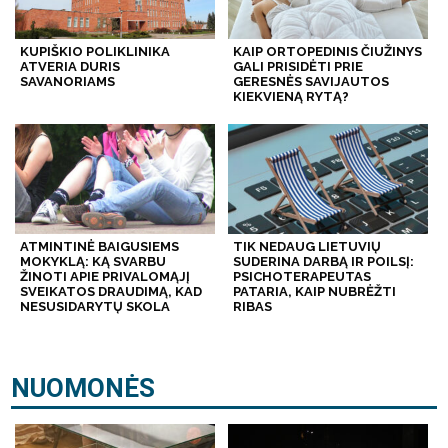
KUPIŠKIO POLIKLINIKA
KAIP ORTOPEDINIS ČIUŽINYS
ATVERIA DURIS
GALI PRISIDĖTI PRIE
SAVANORIAMS
GERESNĖS SAVIJAUTOS
KIEKVIENĄ RYTĄ?
ATMINTINĖ BAIGUSIEMS
TIK NEDAUG LIETUVIŲ
MOKYKLĄ: KĄ SVARBU
SUDERINA DARBĄ IR POILSĮ:
ŽINOTI APIE PRIVALOMĄJĮ
PSICHOTERAPEUTAS
SVEIKATOS DRAUDIMĄ, KAD
PATARIA, KAIP NUBRĖŽTI
NESUSIDARYTŲ SKOLA
RIBAS
NUOMONĖS