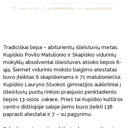
2007-07-17
0 KOMENTARŲ
702
PERŽIŪROS
Tradiciškai liepa – abiturientų išleistuvių metas.
Kupiškio Povilo Matulionio ir Skapiškio vidurinių
mokyklų absolventai išleistuves atšoko liepos 6-
ąją. Šiemet vidurinio mokslo baigimo atestatas
buvo įteiktas 6 skapiškėnams ir 71 matulioniečiui.
Kupiškio Lauryno Stuokos gimnazijos auklėtiniai į
išleistuvių puotą rinkosi praėjusio penktadienio,
liepos 13-osios ,vakare. Prieš tai Kupiškio kultūros
centro didžiojoje salėje jiems buvo įteikti 138
paprasti atestatai ir 7 – su pagyrimu.