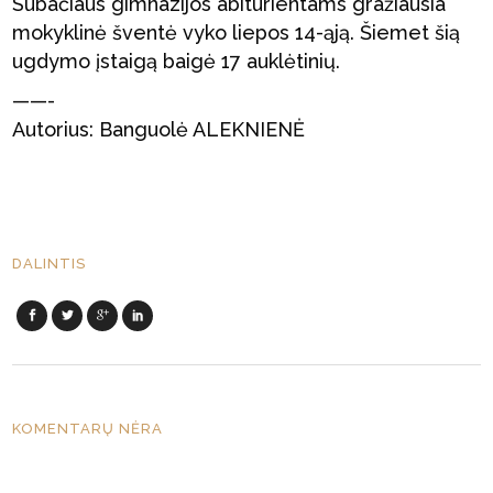
Subačiaus gimnazijos abiturientams gražiausia
mokyklinė šventė vyko liepos 14-ąją. Šiemet šią
ugdymo įstaigą baigė 17 auklėtinių.
——-
Autorius: Banguolė ALEKNIENĖ
DALINTIS
KOMENTARŲ NĖRA