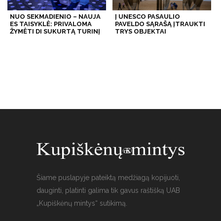
NUO SEKMADIENIO – NAUJA
Į UNESCO PASAULIO
ES TAISYKLĖ: PRIVALOMA
PAVELDO SĄRAŠĄ ĮTRAUKTI
ŽYMĖTI DI SUKURTĄ TURINĮ
TRYS OBJEKTAI
Šiame puslapyje pateiktą medžiagą kopijuoti,
dauginti, platinti galima tik gavus raštišką UAB
„Kupiškėnų mintys“ sutikimą.