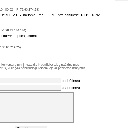
-16 00:32 IP:
78.63.174.53
)
s Delfiui 2015 metams: tegul jusu straipsniuose NEBEBUNA
 IP:
78.63.134.184
)
interviu - pilka, skurdu...
188.69.214.25
)
komentarų turinį neatsako ir pasilieka teisę pašalinti tuos
rus, kurie yra nekultūringi, reklamuoja ar pažeidžia įstatymus.
(nebūtinas)
(nebūtinas)