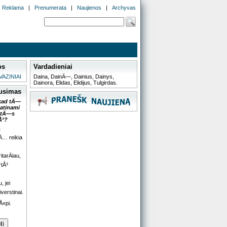
Reklama
|
Prenumerata
|
Naujienos
|
Archyvas
os
Vardadieniai
VAZINIAI
Daina, DainÄ—, Dainius, Dainys,
Dainora, Elidas, Elidijus, Tulgirdas.
ausimas
 kad tÄ—
katinami
stÄ—s
Å³?
³
Ä… reikia
itarÄiau,
rtÅ³
, jei
iverstinai.
Å«pi.