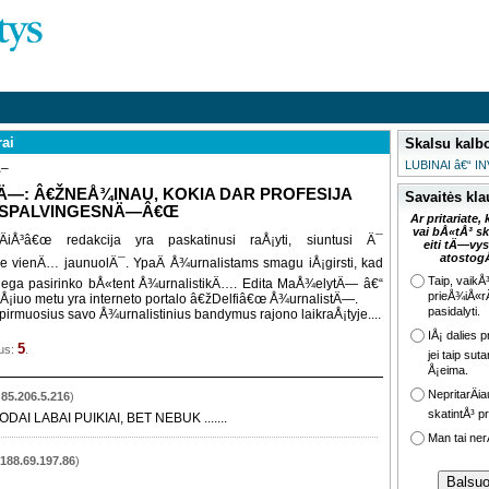
rai
Skalsu kalb
LUBINAI â€“ IN
Ä–
Ä—: Â€ŽNEÅ¾INAU, KOKIA DAR PROFESIJA
Savaitės kl
 SPALVINGESNÄ—Â€Œ
Ar pritariate,
vai bÅ«tÅ³ s
iÅ³â€œ redakcija yra paskatinusi raÅ¡yti, siuntusi Ä¯
eiti tÄ—vy
atostog
ne vienÄ… jaunuolÄ¯. YpaÄ Å¾urnalistams smagu iÅ¡girsti, kad
Taip, vaikÅ
lega pasirinko bÅ«tent Å¾urnalistikÄ…. Edita MaÅ¾elytÄ— â€“
prieÅ¾iÅ«r
a Å¡iuo metu yra interneto portalo â€žDelfiâ€œ Å¾urnalistÄ—.
pasidalyti.
ti pirmuosius savo Å¾urnalistinius bandymus rajono laikraÅ¡tyje....
IÅ¡ dalies pr
5
ius:
.
jei taip suta
Å¡eima.
NepritarÄiau
:
85.206.5.216
)
skatintÅ³ pr
AI LABAI PUIKIAI, BET NEBUK .......
Man tai ner
188.69.197.86
)