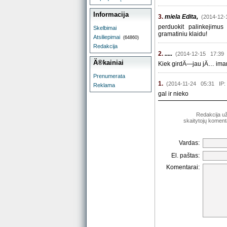
Informacija
3.
miela Edita,
(2014-12
perduokit palinkejimu
Skelbimai
gramatiniu klaidu!
Atsiliepimai
(64860)
Redakcija
2.
.....
(2014-12-15 17:39
Ä®kainiai
Kiek girdÄ—jau jÄ… imant 
Prenumerata
1.
(2014-11-24 05:31 IP:
Reklama
gal ir nieko
Redakcija už 
skaitytojų komenta
Vardas:
El. paštas:
Komentarai: