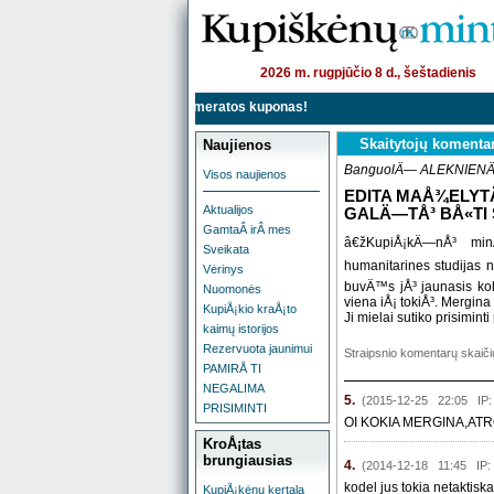
2026 m. rugpjūčio 8 d., šeštadienis
¡kÄ—nÅ³ minÄiÅ³â€œ
prenumeratos kuponas!
Skaitytojų komenta
Naujienos
BanguolÄ— ALEKNIEN
Visos naujienos
EDITA MAÅ¾ELYT
Aktualijos
GALÄ—TÅ³ BÅ«TI
GamtaÂ irÂ mes
â€žKupiÅ¡kÄ—nÅ³ minÄ
Sveikata
humanitarines studijas 
Vėrinys
buvÄ™s jÅ³ jaunasis ko
Nuomonės
viena iÅ¡ tokiÅ³. Mergin
KupiÅ¡kio kraÅ¡to
Ji mielai sutiko prisimin
kaimų istorijos
Rezervuota jaunimui
Straipsnio komentarų skaič
PAMIRÅ TI
NEGALIMA
5.
(2015-12-25 22:05 IP
PRISIMINTI
OI KOKIA MERGINA,ATROD
KroÅ¡tas
brungiausias
4.
(2014-12-18 11:45 IP:
kodel jus tokia netaktiska
KupiÅ¡kėnų kertala