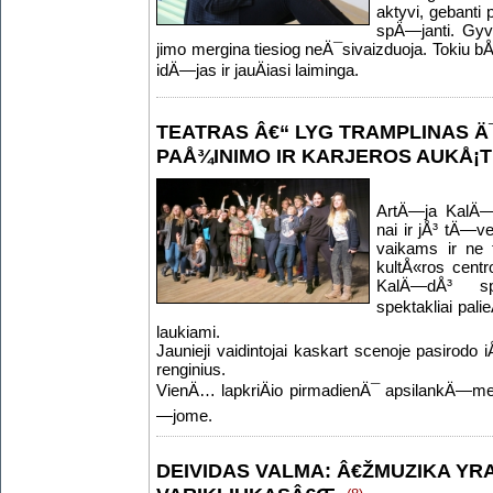
aktyvi, gebanti 
spÄ—janti. Gyv
jimo mergina tiesiog neÄ¯sivaizduoja. Tokiu bÅ«
idÄ—jas ir jauÄiasi laiminga.
TEATRAS Â€“ LYG TRAMPLINAS 
PAÅ¾INIMO IR KARJEROS AUKÅ¡
ArtÄ—ja KalÄ—
nai ir jÅ³ tÄ—ve
vaikams ir ne t
kultÅ«ros cent
KalÄ—dÅ³ spe
spektakliai pali
laukiami.
Jaunieji vaidintojai kaskart scenoje pasirodo 
renginius.
VienÄ… lapkriÄio pirmadienÄ¯ apsilankÄ—me jÅ
—jome.
DEIVIDAS VALMA: Â€ŽMUZIKA YR