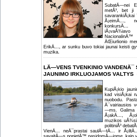
SubatÄ—nei Er
metÅ³, bet ji
savarankiÅ¡kai V
Å¡eimÄ…, n
konkursÄ… 
iÅ¡vaÅ¾iavo
NacionalinÄ™
ÄŒiurlionio m
ErikÄ…, ar sunku buvo tokiai jaunai keisti 
muzika.
LÄ—VENS TVENKINIO VANDENÄ¯
JAUNIMO IRKLUOJAMOS VALTYS
KupiÅ¡kio jauni
kad visiÅ¡kai n
nuobodu. Past
Ä¯vairiausios
—ms. Galima r
Å¡akÄ…, Å¡ok
muzikos uÅ¾si
politiniÅ³ deba
VienÄ… neÄ¯prastai saulÄ—tÄ… ir Å¡ilt
savaitÄ—s popietÄ™ pasidomÄ—jome, kaip vy