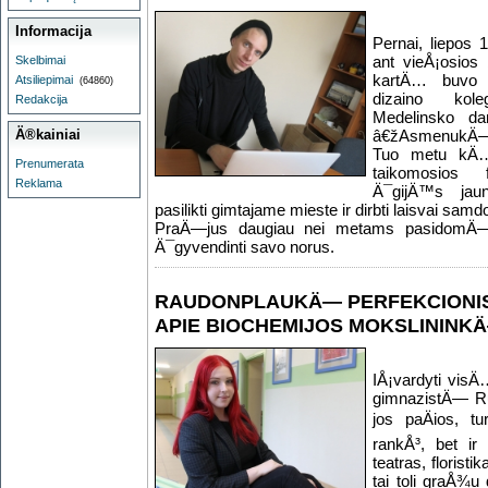
Informacija
Pernai, liepos 
ant vieÅ¡osios
Skelbimai
kartÄ… buvo d
Atsiliepimai
(64860)
dizaino kole
Redakcija
Medelinsko da
Ä®kainiai
â€žAsmenukÄ
Tuo metu kÄ… 
Prenumerata
taikomosios f
Reklama
Ä¯gijÄ™s jau
pasilikti gimtajame mieste ir dirbti laisvai sam
PraÄ—jus daugiau nei metams pasidomÄ—j
Ä¯gyvendinti savo norus.
RAUDONPLAUKÄ— PERFEKCIONIS
APIE BIOCHEMIJOS MOKSLININ
IÅ¡vardyti vis
gimnazistÄ— R
jos paÄios, t
rankÅ³, bet ir
teatras, floristik
tai toli graÅ¾u 