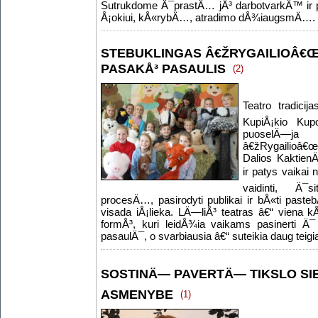
Sutrukdome Ä¯prastÄ… jÅ³ darbotvarkÄ™ ir
Å¡okiui, kÅ«rybÄ…, atradimo dÅ¾iaugsmÄ….
STEBUKLINGAS Â€ŽRYGAILIOÂ€Œ 
PASAKÅ³ PASAULIS
(2)
Teatro tradicij
KupiÅ¡kio Kup
puoselÄ—j
â€žRygailioâ€
Dalios Kaktien
ir patys vaikai n
vaidinti, Ä¯
procesÄ…, pasirodyti publikai ir bÅ«ti past
visada iÅ¡lieka. LÄ—liÅ³ teatras â€“ viena kÅ
formÅ³, kuri leidÅ¾ia vaikams pasinerti 
pasaulÄ¯, o svarbiausia â€“ suteikia daug teig
SOSTINÄ— PAVERTÄ— TIKSLO SIE
ASMENYBE
(1)