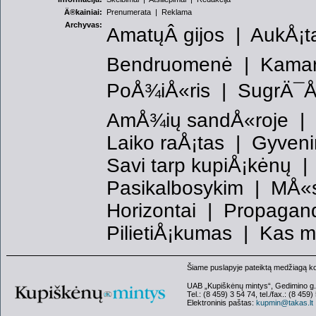
Ä®kainiai:
Prenumerata
|
Reklama
Archyvas:
AmatųÂ gijos
|
AukÅ¡ta
Bendruomenė
|
Kama
PoÅ¾iÅ«ris
|
SugrÄ¯Å
AmÅ¾ių sandÅ«roje
Laiko raÅ¡tas
|
Gyveni
Savi tarp kupiÅ¡kėnų
Pasikalbosykim
|
MÅ«
Horizontai
|
Propagand
PilietiÅ¡kumas
|
Kas m
Šiame puslapyje pateiktą medžiagą kopi
UAB „Kupiškėnų mintys“, Gedimino g.
Tel.: (8 459) 3 54 74, tel./fax.: (8 459)
Elektroninis paštas:
kupmin@takas.lt