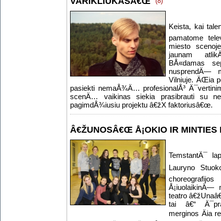
VARIKLIUKASÂ€Œ
(8)
Keista, kai tale
pamatome tele
miesto scenoje
jaunam atlik
BÅ«damas sep
nusprendÄ— m
Vilniuje. ÄŒia 
pasiekti nemaÅ¾Ä… profesionalÅ³ Ä¯vert
scenÄ… vaikinas siekia prasibrauti su
pagimdÅ¾iusiu projektu â€žX faktoriusâ€œ.
Â€ŽUNOSÂ€Œ Å¡OKIO IR MINTIES
TemstantÄ¯ lap
Lauryno Stuoko
choreograf
Å¡iuolaikinÄ—
teatro â€žUnaâ
tai â€“ Ä¯pra
merginos Äia r