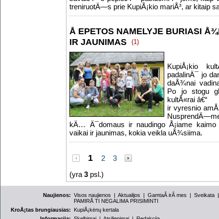
treniruotÄ—s prie KupiÅ¡kio mariÅ³, ar kitaip 
Å EPETOS NAMELYJE BURIASI Å¾
IR JAUNIMAS
(1)
KupiÅ¡kio ku
padalinÄ¯ jo dar
daÅ¾nai vadin
Po jo stogu gl
kultÅ«rai â€“
ir vyresnio amÅ¾
NusprendÄ—me
kÄ… Ä¯domaus ir naudingo Å¡iame kaimo k
vaikai ir jaunimas, kokia veikla uÅ¾siima.
1
2
3
(yra
3
psl.)
Naujienos:
Visos naujienos
|
Aktualijos
|
GamtaÂ irÂ mes
|
Sveikata
PAMIRÅ TI NEGALIMA PRISIMINTI
KroÅ¡tas brungiausias:
KupiÅ¡kėnų kertala
Informacija:
Skelbimai
|
Atsiliepimai
|
Redakcija