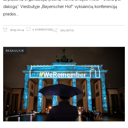
dialogą“. Viešbutyje „Bayerischer Hof“ vyksiančią konferenciją
pradės
0 KOMENTARŲ
2025-02-14
DALINTIS
PASAULYJE