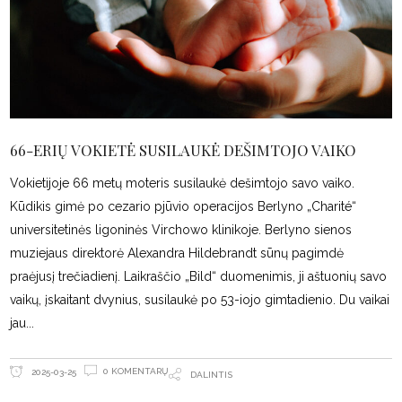
66-ERIŲ VOKIETĖ SUSILAUKĖ DEŠIMTOJO VAIKO
Vokietijoje 66 metų moteris susilaukė dešimtojo savo vaiko.
Kūdikis gimė po cezario pjūvio operacijos Berlyno „Charité“
universitetinės ligoninės Virchowo klinikoje. Berlyno sienos
muziejaus direktorė Alexandra Hildebrandt sūnų pagimdė
praėjusį trečiadienį. Laikraščio „Bild“ duomenimis, ji aštuonių savo
vaikų, įskaitant dvynius, susilaukė po 53-iojo gimtadienio. Du vaikai
jau
0 KOMENTARŲ
2025-03-25
DALINTIS