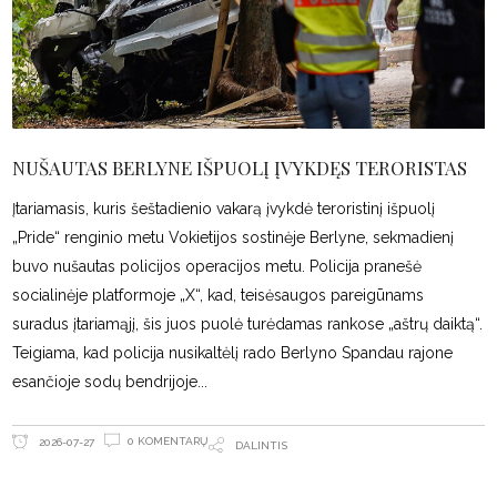
NUŠAUTAS BERLYNE IŠPUOLĮ ĮVYKDĘS TERORISTAS
Įtariamasis, kuris šeštadienio vakarą įvykdė teroristinį išpuolį
„Pride“ renginio metu Vokietijos sostinėje Berlyne, sekmadienį
buvo nušautas policijos operacijos metu. Policija pranešė
socialinėje platformoje „X“, kad, teisėsaugos pareigūnams
suradus įtariamąjį, šis juos puolė turėdamas rankose „aštrų daiktą“.
Teigiama, kad policija nusikaltėlį rado Berlyno Spandau rajone
esančioje sodų bendrijoje
0 KOMENTARŲ
2026-07-27
DALINTIS