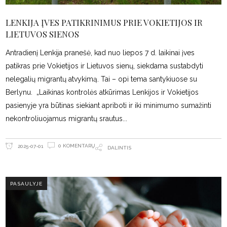
LENKIJA ĮVES PATIKRINIMUS PRIE VOKIETIJOS IR
LIETUVOS SIENOS
Antradienį Lenkija pranešė, kad nuo liepos 7 d. laikinai įves
patikras prie Vokietijos ir Lietuvos sienų, siekdama sustabdyti
nelegalių migrantų atvykimą. Tai – opi tema santykiuose su
Berlynu. „Laikinas kontrolės atkūrimas Lenkijos ir Vokietijos
pasienyje yra būtinas siekiant apriboti ir iki minimumo sumažinti
nekontroliuojamus migrantų srautus
0 KOMENTARŲ
2025-07-01
DALINTIS
PASAULYJE