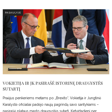
PASAULYJE
VOKIETIJA IR JK PASIRAŠĖ ISTORINĘ DRAUGYSTĖS
SUTARTĮ
Praėjus penkeriems metams po „Brexito“, Vokietija ir Jungtinė
Karalystė oficialiai padėjo naują pagrindą savo santykiams –
pasirašė plataus masto draugystės sutartį. Ketvirtadienį per