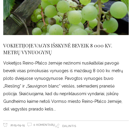
VOKIETIJOJE VAGYS IŠSKYNĖ BEVEIK 8 000 KV.
METRŲ VYNUOGYNŲ
Vokietijos Reino-Pfalco žemėje nežinomi nusikaltėliai pavogė
beveik visas prinokusias vynuoges iš maždaug 8 000 kv. metrų
ploto dviejuose vynuogynuose. Pavogtos vynuogės buvo
„Riesling“ ir „Sauvignon blanc“ veislės, sekmadienį pranešė
policija. Skaičiuojama, kad du nepriklausomi vyndariai, įsikūrę
Gundheimo kaime netoli Vormso miesto Reino-Pfalco žemėje,
dėl vagystės prarado kelis
0 KOMENTARŲ
2025-09-15
DALINTIS