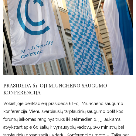
PRASIDEDA 61-OJI MIUNCHENO SAUGUMO
KONFERENCIJA
Vokietijoje penktadienį prasideda 61–oji Miuncheno saugumo
konferencija. Vienu svarbiausių tarptautinių saugumo politikos
forumų laikomas renginys truks iki sekmadienio. Į jį laukiama
atvykstant apie 60 šalių ir vyriausybių vadovų, 150 ministrų bei
tarptautinių organizacijų lyderių. Konferencijos moto – „Taika per