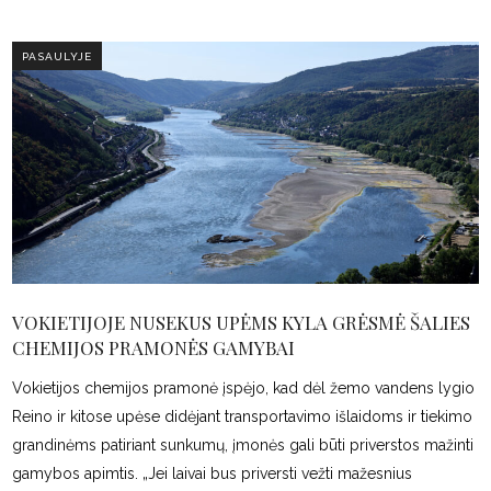
PASAULYJE
VOKIETIJOJE NUSEKUS UPĖMS KYLA GRĖSMĖ ŠALIES
CHEMIJOS PRAMONĖS GAMYBAI
Vokietijos chemijos pramonė įspėjo, kad dėl žemo vandens lygio
Reino ir kitose upėse didėjant transportavimo išlaidoms ir tiekimo
grandinėms patiriant sunkumų, įmonės gali būti priverstos mažinti
gamybos apimtis. „Jei laivai bus priversti vežti mažesnius