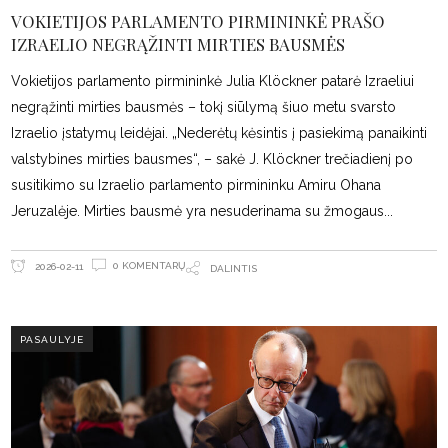
VOKIETIJOS PARLAMENTO PIRMININKĖ PRAŠO
IZRAELIO NEGRĄŽINTI MIRTIES BAUSMĖS
Vokietijos parlamento pirmininkė Julia Klöckner patarė Izraeliui
negrąžinti mirties bausmės – tokį siūlymą šiuo metu svarsto
Izraelio įstatymų leidėjai. „Nederėtų kėsintis į pasiekimą panaikinti
valstybines mirties bausmes“, – sakė J. Klöckner trečiadienį po
susitikimo su Izraelio parlamento pirmininku Amiru Ohana
Jeruzalėje. Mirties bausmė yra nesuderinama su žmogaus
0 KOMENTARŲ
2026-02-11
DALINTIS
PASAULYJE