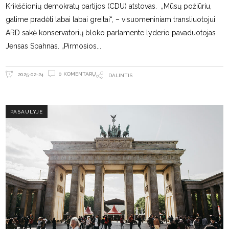
Krikščionių demokratų partijos (CDU) atstovas. „Mūsų požiūriu,
galime pradėti labai labai greitai“, – visuomeniniam transliuotojui
ARD sakė konservatorių bloko parlamente lyderio pavaduotojas
Jensas Spahnas. „Pirmosios
0 KOMENTARŲ
2025-02-24
DALINTIS
PASAULYJE