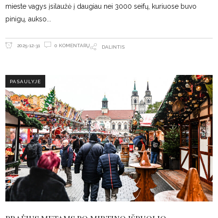
mieste vagys įsilaužė į daugiau nei 3000 seifų, kuriuose buvo
pinigų, aukso
0 KOMENTARŲ
2025-12-31
DALINTIS
PASAULYJE