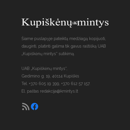
Šiame puslapyje pateiktą medžiagą kopijuoti,
dauginti, platinti galima tik gavus raštišką UAB
„Kupiškėnų mintys“ sutikimą.
UAB „Kupiškėnų mintys“,
Gedimino g. 19, 40114 Kupiškis
Tel. +370 605 19 399, +370 612 57 157.
El. paštas
redakcija@kmintys.lt