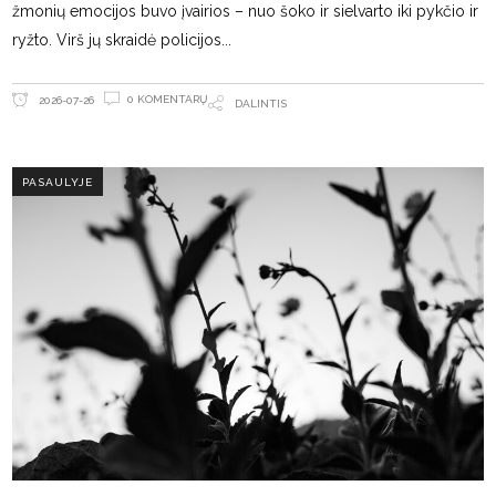
žmonių emocijos buvo įvairios – nuo šoko ir sielvarto iki pykčio ir
ryžto. Virš jų skraidė policijos
0 KOMENTARŲ
2026-07-26
DALINTIS
PASAULYJE