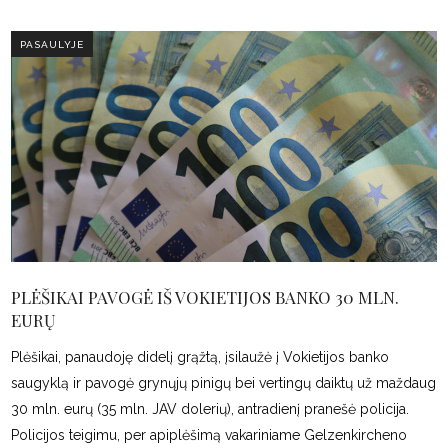
PASAULYJE
PLĖŠIKAI PAVOGĖ IŠ VOKIETIJOS BANKO 30 MLN.
EURŲ
Plėšikai, panaudoję didelį grąžtą, įsilaužė į Vokietijos banko
saugyklą ir pavogė grynųjų pinigų bei vertingų daiktų už maždaug
30 mln. eurų (35 mln. JAV dolerių), antradienį pranešė policija.
Policijos teigimu, per apiplėšimą vakariniame Gelzenkircheno