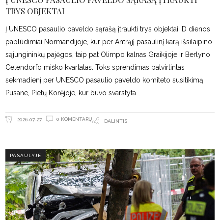
TRYS OBJEKTAI
Į UNESCO pasaulio paveldo sąrašą įtraukti trys objektai: D dienos
paplūdimiai Normandijoje, kur per Antrąjį pasaulinį karą išsilaipino
sąjungininkų pajėgos, taip pat Olimpo kalnas Graikijoje ir Berlyno
Celendorfo miško kvartalas. Toks sprendimas patvirtintas
sekmadienį per UNESCO pasaulio paveldo komiteto susitikimą
Pusane, Pietų Korėjoje, kur buvo svarstyta
0 KOMENTARŲ
2026-07-27
DALINTIS
PASAULYJE