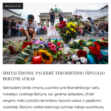
PASAULYJE
ŠIMTAI ŽMONIŲ PAGERBĖ TERORISTINIO IŠPUOLIO
BERLYNE AUKAS
Sekmadienį šimtai žmonių susirinko prie Brandenburgo vartų
Vokietijos sostinėje Berlyne, kur gedima šeštadienį „Pride“
renginio metu įvykdyto teroristinio išpuolio aukos ir palaikomi
sužeistieji. Berlyno centre esančioje žymioje vietoje susirinkusių