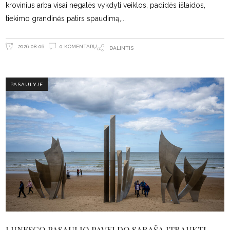
krovinius arba visai negalės vykdyti veiklos, padidės išlaidos,
tiekimo grandinės patirs spaudimą,
0 KOMENTARŲ
2026-08-06
DALINTIS
PASAULYJE
Į UNESCO PASAULIO PAVELDO SĄRAŠĄ ĮTRAUKTI