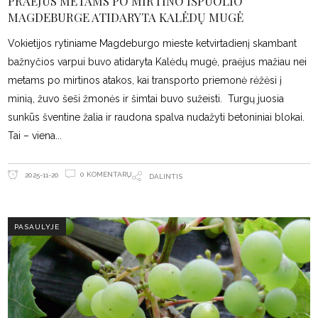
PRAĖJUS METAMS PO MIRTINO IŠPUOLIO
MAGDEBURGE ATIDARYTA KALĖDŲ MUGĖ
Vokietijos rytiniame Magdeburgo mieste ketvirtadienį skambant
bažnyčios varpui buvo atidaryta Kalėdų mugė, praėjus mažiau nei
metams po mirtinos atakos, kai transporto priemonė rėžėsi į
minią, žuvo šeši žmonės ir šimtai buvo sužeisti. Turgų juosia
sunkūs šventine žalia ir raudona spalva nudažyti betoniniai blokai.
Tai – viena
0 KOMENTARŲ
2025-11-20
DALINTIS
PASAULYJE