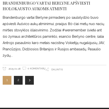
BRANDENBURGO VARTAI BERLYNE APŠVIESTI
HOLOKAUSTO AUKOMS ATMINTI
Brandenburgo vartai Berlyne pirmadienį po saulėlydžio buvo
apšviesti Aušvico aukų atminimui, praėjus 80-čiai metų nuo nacių
mirties stovyklos išlaisvinimo. Žodžiai #weremember švietė ant
šio žymaus architektūros paminklo, esančio Berlyno centre, šalia
Antrojo pasaulinio karo metais nacistinę Vokietiją nugalėjusių JAV,
Prancūzijos, Didžiosios Britanijos ir Rusijos ambasadų. Pasaulio
žydų
0 KOMENTARŲ
2025-01-28
DALINTIS
1
2