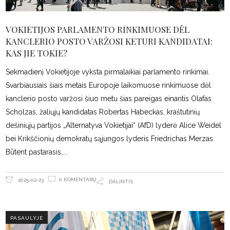
VOKIETIJOS PARLAMENTO RINKIMUOSE DĖL
KANCLERIO POSTO VARŽOSI KETURI KANDIDATAI:
KAS JIE TOKIE?
Sekmadienį Vokietijoje vyksta pirmalaikiai parlamento rinkimai.
Svarbiausiais šiais metais Europoje laikomuose rinkimuose dėl
kanclerio posto varžosi šiuo metu šias pareigas einantis Olafas
Scholzas, žaliųjų kandidatas Robertas Habeckas, kraštutinių
dešiniųjų partijos „Alternatyva Vokietijai“ (AfD) lyderė Alice Weidel
bei Krikščionių demokratų sąjungos lyderis Friedrichas Merzas.
Būtent pastarasis,
0 KOMENTARŲ
2025-02-23
DALINTIS
PASAULYJE