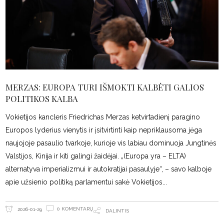
MERZAS: EUROPA TURI IŠMOKTI KALBĖTI GALIOS
POLITIKOS KALBA
Vokietijos kancleris Friedrichas Merzas ketvirtadienį paragino
Europos lyderius vienytis ir įsitvirtinti kaip nepriklausoma jėga
naujojoje pasaulio tvarkoje, kurioje vis labiau dominuoja Jungtinės
Valstijos, Kinija ir kiti galingi žaidėjai. „(Europa yra – ELTA)
alternatyva imperializmui ir autokratijai pasaulyje“, – savo kalboje
apie užsienio politiką parlamentui sakė Vokietijos
0 KOMENTARŲ
2026-01-29
DALINTIS