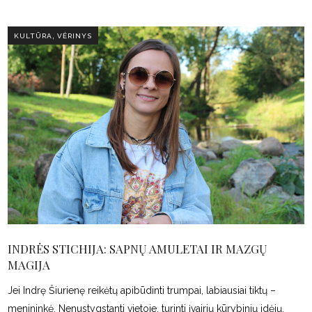
,
KULTŪRA
VĖRINYS
INDRĖS STICHIJA: SAPNŲ AMULETAI IR MAZGŲ
MAGIJA
Jei Indrę Šiurienę reikėtų apibūdinti trumpai, labiausiai tiktų –
menininkė. Nenustygstanti vietoje, turinti įvairių kūrybinių idėjų.