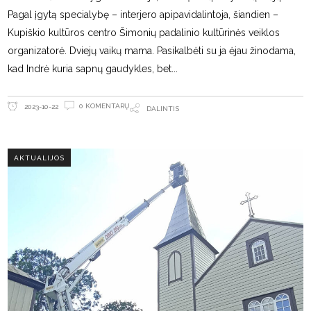
Pagal įgytą specialybę – interjero apipavidalintoja, šiandien –
Kupiškio kultūros centro Šimonių padalinio kultūrinės veiklos
organizatorė. Dviejų vaikų mama. Pasikalbėti su ja ėjau žinodama,
kad Indrė kuria sapnų gaudykles, bet
0 KOMENTARŲ
2023-10-22
DALINTIS
AKTUALIJOS