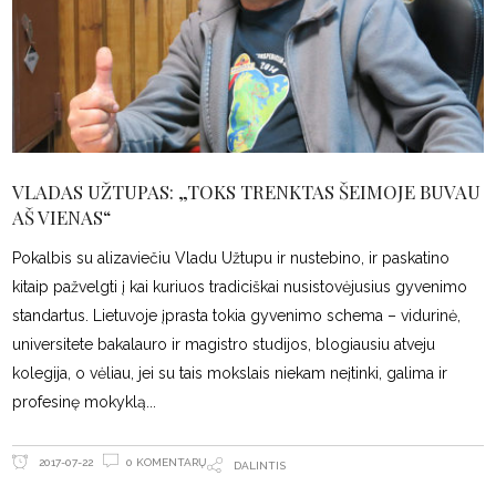
VLADAS UŽTUPAS: „TOKS TRENKTAS ŠEIMOJE BUVAU
AŠ VIENAS“
Pokalbis su alizaviečiu Vladu Užtupu ir nustebino, ir paskatino
kitaip pažvelgti į kai kuriuos tradiciškai nusistovėjusius gyvenimo
standartus. Lietuvoje įprasta tokia gyvenimo schema – vidurinė,
universitete bakalauro ir magistro studijos, blogiausiu atveju
kolegija, o vėliau, jei su tais mokslais niekam neįtinki, galima ir
profesinę mokyklą
0 KOMENTARŲ
2017-07-22
DALINTIS