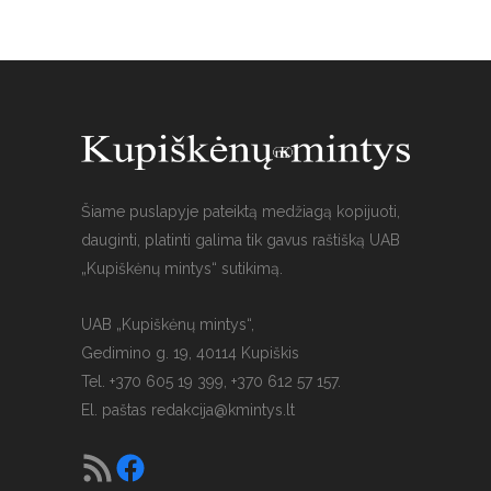
Šiame puslapyje pateiktą medžiagą kopijuoti,
dauginti, platinti galima tik gavus raštišką UAB
„Kupiškėnų mintys“ sutikimą.
UAB „Kupiškėnų mintys“,
Gedimino g. 19, 40114 Kupiškis
Tel. +370 605 19 399, +370 612 57 157.
El. paštas
redakcija@kmintys.lt