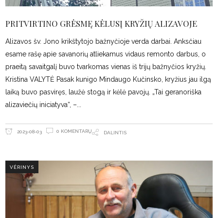
PRITVIRTINO GRĖSMĘ KĖLUSĮ KRYŽIŲ ALIZAVOJE
Alizavos šv. Jono krikštytojo bažnyčioje verda darbai. Anksčiau
esame rašę apie savanorių atliekamus vidaus remonto darbus, o
praeitą savaitgalį buvo tvarkomas vienas iš trijų bažnyčios kryžių.
Kristina VALYTĖ Pasak kunigo Mindaugo Kučinsko, kryžius jau ilgą
laiką buvo pasviręs, laužė stogą ir kėlė pavojų. „Tai geranoriška
alizaviečių iniciatyva“, –
0 KOMENTARŲ
2023-08-03
DALINTIS
VĖRINYS