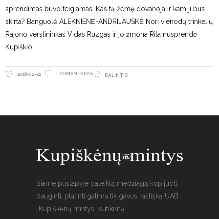
sprendimas buvo teigiamas. Kas tą žemę dovanoja ir kam ji bus
skirta? Banguolė ALEKNIENĖ-ANDRIJAUSKĖ Nori vienodų trinkelių
Rajono verslininkas Vidas Ruzgas ir jo žmona Rita nusprendė
Kupiškio
1 KOMENTARAS
2018-02-22
DALINTIS
Šiame puslapyje pateiktą medžiagą kopijuoti,
dauginti, platinti galima tik gavus raštišką UAB
„Kupiškėnų mintys“ sutikimą.