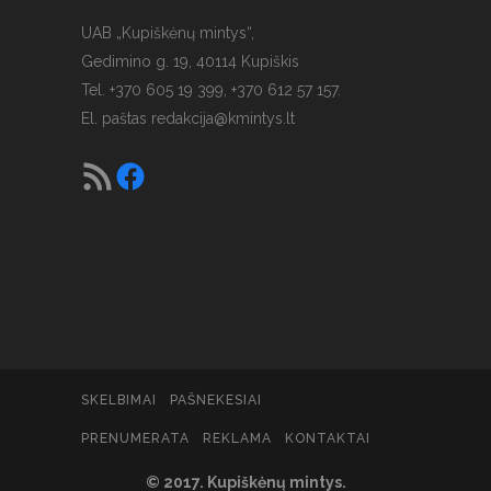
UAB „Kupiškėnų mintys“,
Gedimino g. 19, 40114 Kupiškis
Tel. +370 605 19 399, +370 612 57 157.
El. paštas
redakcija@kmintys.lt
SKELBIMAI
PAŠNEKESIAI
PRENUMERATA
REKLAMA
KONTAKTAI
© 2017. Kupiškėnų mintys.