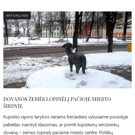
AKTUALIJOS
DOVANOS ŽEMĖS LOPINĖLĮ PAČIOJE MIESTO
ŠIRDYJE
Kupiškio rajono tarybos nariams trečiadienį vykusiame posėdyje
pateiktas svarstyti klausimas, ar priimti kupiškėnų verslininkų
dovaną – žemės lopinėlį pačiame miesto centre. Politikų