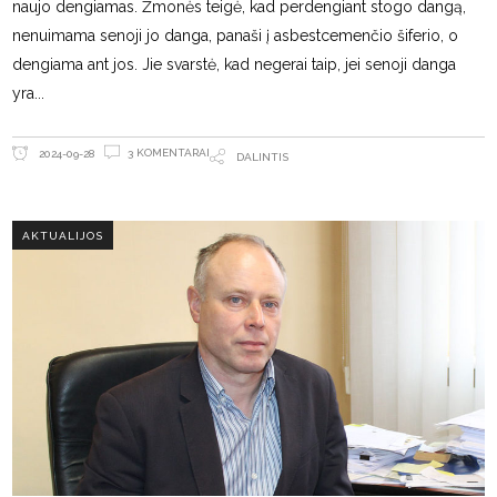
naujo dengiamas. Žmonės teigė, kad perdengiant stogo dangą,
nenuimama senoji jo danga, panaši į asbestcemenčio šiferio, o
dengiama ant jos. Jie svarstė, kad negerai taip, jei senoji danga
yra
3 KOMENTARAI
2024-09-28
DALINTIS
AKTUALIJOS