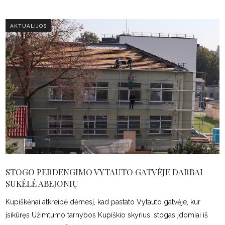
AKTUALIJOS
STOGO PERDENGIMO VYTAUTO GATVĖJE DARBAI
SUKĖLĖ ABEJONIŲ
Kupiškėnai atkreipė dėmesį, kad pastato Vytauto gatvėje, kur
įsikūręs Užimtumo tarnybos Kupiškio skyrius, stogas įdomiai iš