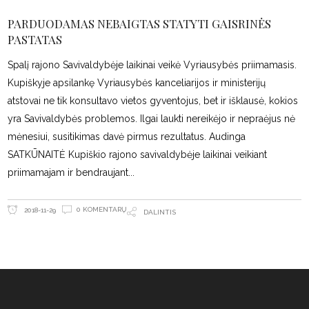
PARDUODAMAS NEBAIGTAS STATYTI GAISRINĖS
PASTATAS
Spalį rajono Savivaldybėje laikinai veikė Vyriausybės priimamasis.
Kupiškyje apsilankę Vyriausybės kanceliarijos ir ministerijų
atstovai ne tik konsultavo vietos gyventojus, bet ir išklausė, kokios
yra Savivaldybės problemos. Ilgai laukti nereikėjo ir nepraėjus nė
mėnesiui, susitikimas davė pirmus rezultatus. Audinga
SATKŪNAITĖ Kupiškio rajono savivaldybėje laikinai veikiant
priimamajam ir bendraujant
0 KOMENTARŲ
2018-11-29
DALINTIS