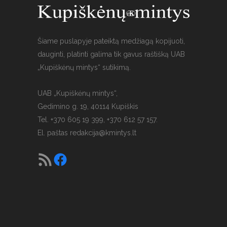
Šiame puslapyje pateiktą medžiagą kopijuoti,
dauginti, platinti galima tik gavus raštišką UAB
„Kupiškėnų mintys“ sutikimą.
UAB „Kupiškėnų mintys“,
Gedimino g. 19, 40114 Kupiškis
Tel. +370 605 19 399, +370 612 57 157.
El. paštas
redakcija@kmintys.lt