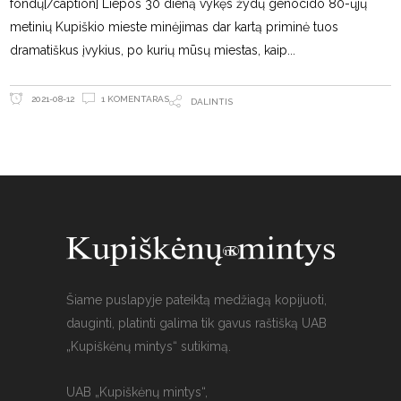
fondų[/caption] Liepos 30 dieną vykęs žydų genocido 80-ųjų
metinių Kupiškio mieste minėjimas dar kartą priminė tuos
dramatiškus įvykius, po kurių mūsų miestas, kaip
1 KOMENTARAS
2021-08-12
DALINTIS
Šiame puslapyje pateiktą medžiagą kopijuoti,
dauginti, platinti galima tik gavus raštišką UAB
„Kupiškėnų mintys“ sutikimą.
UAB „Kupiškėnų mintys“,