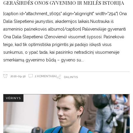
GERAŠIRDĖS ONOS GYVENIMO IR MEILĖS ISTORIJA
[caption id="attachment_16091" align="alignright" width="294"] Ona
Dalia Šlepetienė jaunystės, akademijos laikais.Nuotrauka iš
asmeninio pašnekovės albumo[/caption] Palėvenėlėje gyvenanti
Ona Dalia Šlepetienė (Ženovienė) visuomet šypsosi. Pašnekovė
teigė, kad tik optimistiška prigimtis jai padėjo iškęsti visus
sunkumus, o ypač tada, kai pasirinko netradicinį visuomenėje
smerkiamą gyvenimo būdą – gyveno su
2 KOMENTARAI
2020-09-30
DALINTIS
VĖRINYS