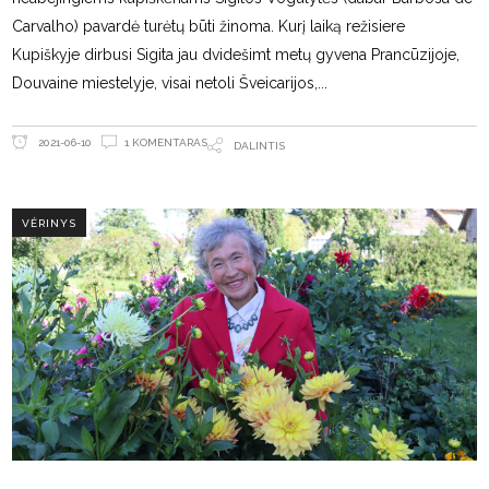
Carvalho) pavardė turėtų būti žinoma. Kurį laiką režisiere
Kupiškyje dirbusi Sigita jau dvidešimt metų gyvena Prancūzijoje,
Douvaine miestelyje, visai netoli Šveicarijos,
1 KOMENTARAS
2021-06-10
DALINTIS
VĖRINYS