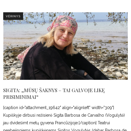
VĖRINYS
SIGITA: „MŪSŲ ŠAKNYS – TAI GALVOJE LIKĘ
PRISIMINIMAI“
[caption id="attachment_19642" align="alignleft" width="309"]
Kupiškyje dirbusi režisierė Sigita Barbosa de Carvalho (Vogulytė)
jau dvidešimt metų gyvena Prancūzijoje.[/caption] Teatrui
neabejingiems kupiškėnams Sigitos Vogulytės (dabar Barbosa de