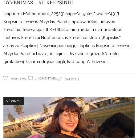
GYVENIMAS – SU KREPŠINIU
[caption id="attachment_22523" align="alignleft" width="431"]
Krepšinio treneris Alvydas Puzelis apdovanotas Lietuvos
krepšinio federacijos (LKF) III laipsnio medaliu už nuopelnus
Lietuvos krepšiniui.Nuotraukos iš krepšinio klubo „Kupiškis“
archyvo[/caption] Neseniai pasibaigęs lapkritis krepšinio treneriui
Alvydui Puzeliui buvo jubiliejinis. Jis šventė gražų 60 metų
gimtadienį. Galima drąsiai teigti, kad daug A. Puzelio
0 KOMENTARŲ
2021-12-05
DALINTIS
VĖRINYS