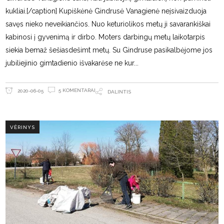
kukliai.[/caption] Kupiškėnė Gindrusė Vanagienė neįsivaizduoja
savęs nieko neveikiančios. Nuo keturiolikos metų ji savarankiškai
kabinosi į gyvenimą ir dirbo. Moters darbingų metų laikotarpis
siekia bemaž šešiasdešimt metų. Su Gindruse pasikalbėjome jos
jubiliejinio gimtadienio išvakarėse ne kur
5 KOMENTARAI
2020-06-05
DALINTIS
VĖRINYS