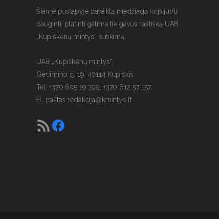
Šiame puslapyje pateiktą medžiagą kopijuoti,
dauginti, platinti galima tik gavus raštišką UAB
„Kupiškėnų mintys“ sutikimą.
UAB „Kupiškėnų mintys“,
Gedimino g. 19, 40114 Kupiškis
Tel. +370 605 19 399, +370 612 57 157.
El. paštas
redakcija@kmintys.lt