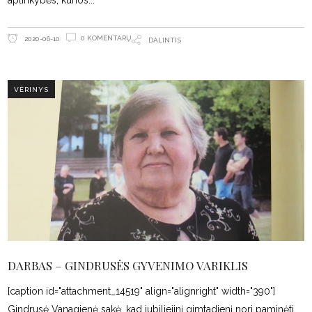
aplinkybės, kurios
0 KOMENTARŲ
2020-06-10
DALINTIS
VĖRINYS
DARBAS – GINDRUSĖS GYVENIMO VARIKLIS
[caption id="attachment_14519" align="alignright" width="390"]
Gindrusė Vanagienė sakė, kad jubiliejinį gimtadienį nori paminėti