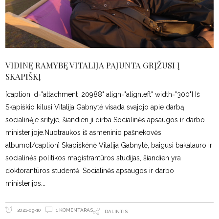
VIDINĘ RAMYBĘ VITALIJA PAJUNTA GRĮŽUSI Į
SKAPIŠKĮ
[caption id="attachment_20988" align="alignleft" width="300"] Iš
Skapiškio kilusi Vitalija Gabnytė visada svajojo apie darbą
socialinėje srityje, šiandien ji dirba Socialinės apsaugos ir darbo
ministerijoje.Nuotraukos iš asmeninio pašnekovės
albumo[/caption] Skapiškėnė Vitalija Gabnytė, baigusi bakalauro ir
socialinės politikos magistrantūros studijas, šiandien yra
doktorantūros studentė. Socialinės apsaugos ir darbo
ministerijos
1 KOMENTARAS
2021-09-10
DALINTIS