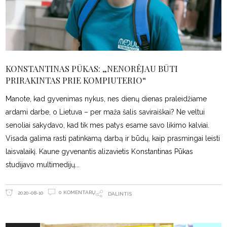
KONSTANTINAS PŪKAS: „NENORĖJAU BŪTI
PRIRAKINTAS PRIE KOMPIUTERIO“
Manote, kad gyvenimas nykus, nes dienų dienas praleidžiame
ardami darbe, o Lietuva – per maža šalis saviraiškai? Ne veltui
senoliai sakydavo, kad tik mes patys esame savo likimo kalviai.
Visada galima rasti patinkamą darbą ir būdų, kaip prasmingai leisti
laisvalaikį. Kaune gyvenantis alizavietis Konstantinas Pūkas
studijavo multimedijų
0 KOMENTARŲ
2020-08-10
DALINTIS