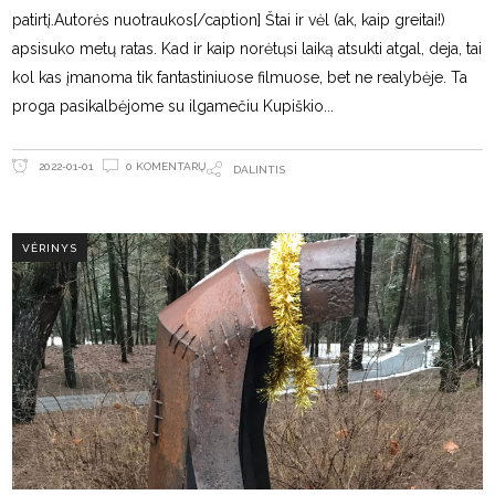
patirtį.Autorės nuotraukos[/caption] Štai ir vėl (ak, kaip greitai!)
apsisuko metų ratas. Kad ir kaip norėtųsi laiką atsukti atgal, deja, tai
kol kas įmanoma tik fantastiniuose filmuose, bet ne realybėje. Ta
proga pasikalbėjome su ilgamečiu Kupiškio
0 KOMENTARŲ
2022-01-01
DALINTIS
VĖRINYS