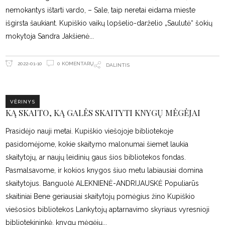
nemokantys ištarti vardo, – Sale, taip neretai eidama mieste
išgirsta šaukiant. Kupiškio vaikų lopšelio-darželio „Saulutė“ šokių
mokytoja Sandra Jakšienė
0 KOMENTARŲ
2022-01-10
DALINTIS
VĖRINYS
KĄ SKAITO, KĄ GALĖS SKAITYTI KNYGŲ MĖGĖJAI
Prasidėjo nauji metai. Kupiškio viešojoje bibliotekoje
pasidomėjome, kokie skaitymo malonumai šiemet laukia
skaitytojų, ar naujų leidinių gaus šios bibliotekos fondas.
Pasmalsavome, ir kokios knygos šiuo metu labiausiai domina
skaitytojus. Banguolė ALEKNIENĖ-ANDRIJAUSKĖ Populiarūs
skaitiniai Bene geriausiai skaitytojų pomėgius žino Kupiškio
viešosios bibliotekos Lankytojų aptarnavimo skyriaus vyresnioji
bibliotekininkė, knygų mėgėjų