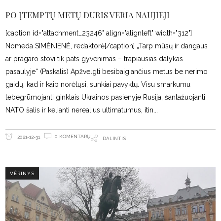
PO ĮTEMPTŲ METŲ DURIS VERIA NAUJIEJI
[caption id="attachment_23246" align="alignleft" width="312"]
Nomeda SIMĖNIENĖ, redaktorė[/caption] „Tarp mūsų ir dangaus
ar pragaro stovi tik pats gyvenimas – trapiausias dalykas
pasaulyje“ (Paskalis) Apžvelgti besibaigiančius metus be nerimo
gaidų, kad ir kaip norėtųsi, sunkiai pavyktų. Visu smarkumu
tebegrūmojanti ginklais Ukrainos pasienyje Rusija, šantažuojanti
NATO šalis ir kelianti nerealius ultimatumus, itin
0 KOMENTARŲ
2021-12-31
DALINTIS
VĖRINYS