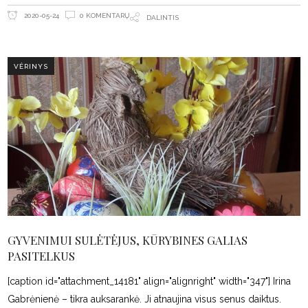
0 KOMENTARŲ
2020-05-24
DALINTIS
VĖRINYS
GYVENIMUI SULĖTĖJUS, KŪRYBINES GALIAS
PASITELKUS
[caption id="attachment_14181" align="alignright" width="347"] Irina
Gabrėnienė – tikra auksarankė. Ji atnaujina visus senus daiktus.