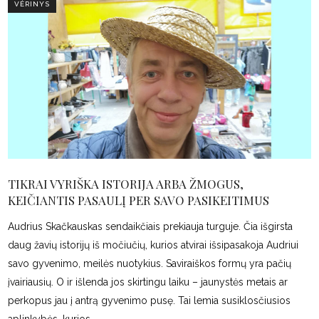
VĖRINYS
TIKRAI VYRIŠKA ISTORIJA ARBA ŽMOGUS,
KEIČIANTIS PASAULĮ PER SAVO PASIKEITIMUS
Audrius Skačkauskas sendaikčiais prekiauja turguje. Čia išgirsta
daug žavių istorijų iš močiučių, kurios atvirai išsipasakoja Audriui
savo gyvenimo, meilės nuotykius. Saviraiškos formų yra pačių
įvairiausių. O ir išlenda jos skirtingu laiku – jaunystės metais ar
perkopus jau į antrą gyvenimo pusę. Tai lemia susiklosčiusios