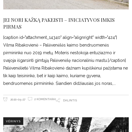
JEI NORI KAŽKĄ PAKEISTI – INICIATYVOS IMKIS
PIRMAS
[caption id="attachment_14340" align="alignright" width="424"]
Vilma Ribakovienė – Palėvenėlės kaimo bendruomenės
pirmininkė nuo 2019 metų. Moteris nestokoja entuziazmo ir
svajoja išgarsinti gimtąją Palėvenėlę nacionaliniu mastu.[/caption]
Palėvenėlietė Vilma Ribakovienė dažnam kupiškėnui pažįstama ne
tik kaip teisininkė, bet ir kaip kaimo, kuriame gyvena,
bendruomenės pirmininkė. Šiandien didžiausias jos noras,
2 KOMENTARAI
2020-05-27
DALINTIS
VĖRINYS