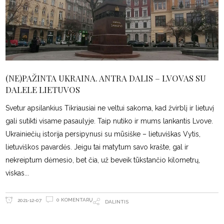
(NE)PAŽINTA UKRAINA. ANTRA DALIS – LVOVAS SU
DALELE LIETUVOS
Svetur apsilankius Tikriausiai ne veltui sakoma, kad žvirblį ir lietuvį
gali sutikti visame pasaulyje. Taip nutiko ir mums lankantis Lvove.
Ukrainiečių istorija persipynusi su mūsiške – lietuviškas Vytis,
lietuviškos pavardės. Jeigu tai matytum savo krašte, gal ir
nekreiptum dėmesio, bet čia, už beveik tūkstančio kilometrų,
viskas
0 KOMENTARŲ
2021-12-07
DALINTIS