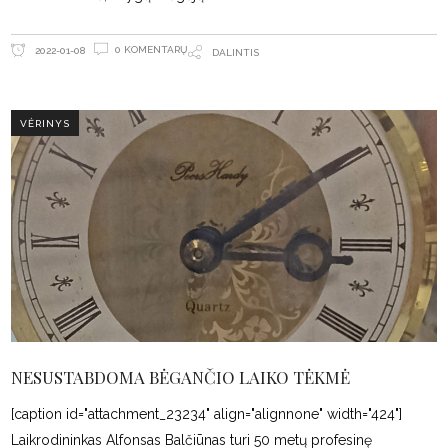
0 KOMENTARŲ
2022-01-08
DALINTIS
VĖRINYS
NESUSTABDOMA BĖGANČIO LAIKO TĖKMĖ
[caption id="attachment_23234" align="alignnone" width="424"]
Laikrodininkas Alfonsas Balčiūnas turi 50 metų profesinę