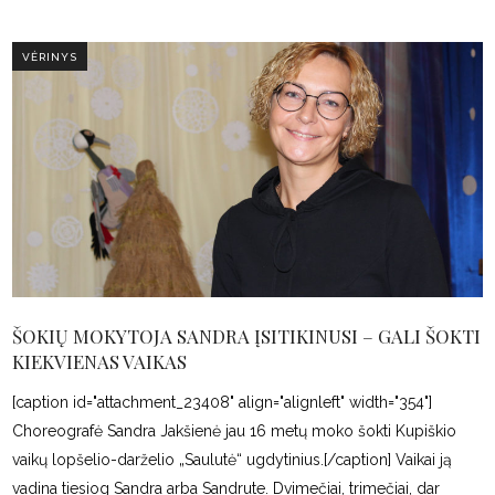
VĖRINYS
ŠOKIŲ MOKYTOJA SANDRA ĮSITIKINUSI – GALI ŠOKTI
KIEKVIENAS VAIKAS
[caption id="attachment_23408" align="alignleft" width="354"]
Choreografė Sandra Jakšienė jau 16 metų moko šokti Kupiškio
vaikų lopšelio-darželio „Saulutė“ ugdytinius.[/caption] Vaikai ją
vadina tiesiog Sandra arba Sandrute. Dvimečiai, trimečiai, dar