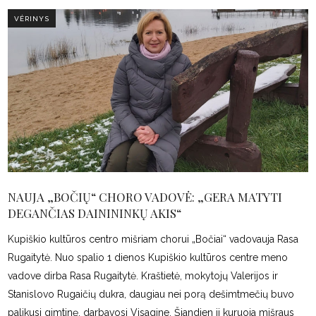
VĖRINYS
NAUJA „BOČIŲ“ CHORO VADOVĖ: „GERA MATYTI
DEGANČIAS DAINININKŲ AKIS“
Kupiškio kultūros centro mišriam chorui „Bočiai“ vadovauja Rasa
Rugaitytė. Nuo spalio 1 dienos Kupiškio kultūros centre meno
vadove dirba Rasa Rugaitytė. Kraštietė, mokytojų Valerijos ir
Stanislovo Rugaičių dukra, daugiau nei porą dešimtmečių buvo
palikusi gimtinę, darbavosi Visagine. Šiandien ji kuruoja mišraus