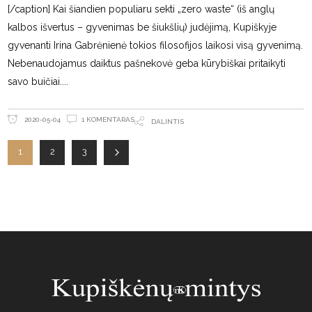
[/caption] Kai šiandien populiaru sekti „zero waste“ (iš anglų
kalbos išvertus – gyvenimas be šiukšlių) judėjimą, Kupiškyje
gyvenanti Irina Gabrėnienė tokios filosofijos laikosi visą gyvenimą.
Nebenaudojamus daiktus pašnekovė geba kūrybiškai pritaikyti
savo buičiai.
1 KOMENTARAS
2020-05-04
DALINTIS
1
2
3