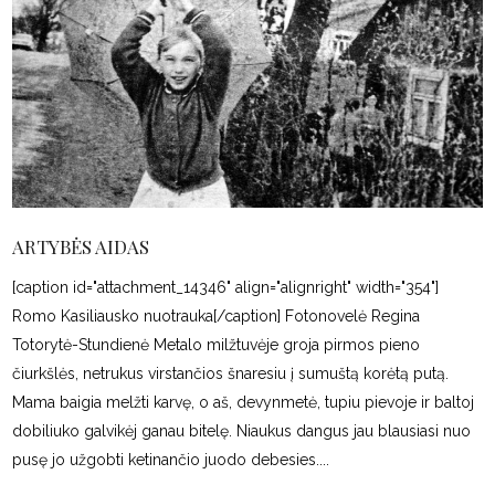
ARTYBĖS AIDAS
[caption id="attachment_14346" align="alignright" width="354"]
Romo Kasiliausko nuotrauka[/caption] Fotonovelė Regina
Totorytė-Stundienė Metalo milžtuvėje groja pirmos pieno
čiurkšlės, netrukus virstančios šnaresiu į sumuštą korėtą putą.
Mama baigia melžti karvę, o aš, devynmetė, tupiu pievoje ir baltoj
dobiliuko galvikėj ganau bitelę. Niaukus dangus jau blausiasi nuo
pusę jo užgobti ketinančio juodo debesies.