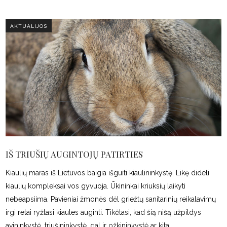
AKTUALIJOS
IŠ TRIUŠIŲ AUGINTOJŲ PATIRTIES
Kiaulių maras iš Lietuvos baigia išguiti kiaulininkystę. Likę dideli
kiaulių kompleksai vos gyvuoja. Ūkininkai kriuksių laikyti
nebeapsiima. Pavieniai žmonės dėl griežtų sanitarinių reikalavimų
irgi retai ryžtasi kiaules auginti. Tikėtasi, kad šią nišą užpildys
avininkystė, triušininkystė, gal ir ožkininkystė ar kita