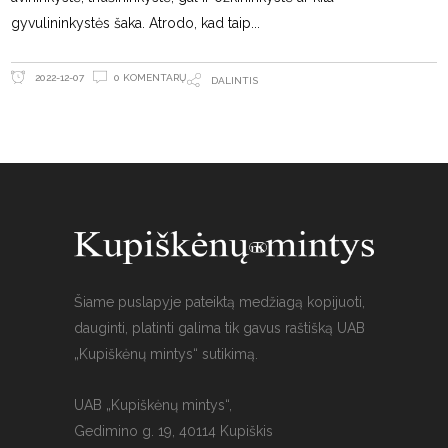
gyvulininkystės šaka. Atrodo, kad taip
0 KOMENTARŲ
2022-12-07
DALINTIS
Šiame puslapyje pateiktą medžiagą kopijuoti,
dauginti, platinti galima tik gavus raštišką UAB
„Kupiškėnų mintys“ sutikimą.
UAB „Kupiškėnų mintys“,
Gedimino g. 19, 40114 Kupiškis