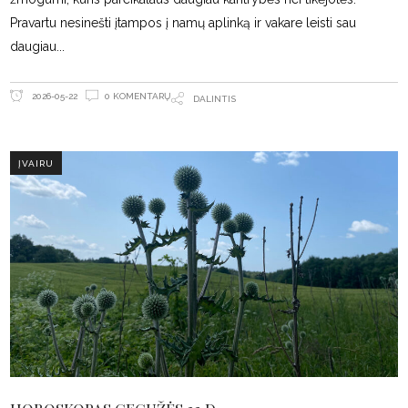
Pravartu nesinešti įtampos į namų aplinką ir vakare leisti sau
daugiau
0 KOMENTARŲ
2026-05-22
DALINTIS
ĮVAIRU