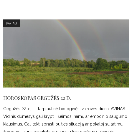
ĮVAIRU
HOROSKOPAS GEGUŽĖS 22 D.
Gegužės 22-oji – Tarptautinė biologinės įvairovės diena. AVINAS.
Vidinis dėmesys gali krypti į šeimos, namų ar emocinio saugumo
klausimus. Gali tekti spręsti buities situaciją ar pokalbį su artimu
žmogumi, kuris pareikalaus daugiau kantrybės nei tikėjotės.