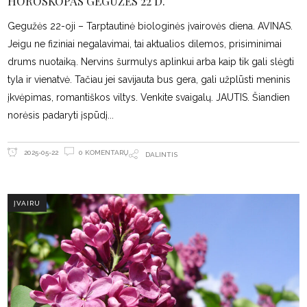
HOROSKOPAS GEGUŽĖS 22 D.
Gegužės 22-oji – Tarptautinė biologinės įvairovės diena. AVINAS.
Jeigu ne fiziniai negalavimai, tai aktualios dilemos, prisiminimai
drums nuotaiką. Nervins šurmulys aplinkui arba kaip tik gali slėgti
tyla ir vienatvė. Tačiau jei savijauta bus gera, gali užplūsti meninis
įkvėpimas, romantiškos viltys. Venkite svaigalų. JAUTIS. Šiandien
norėsis padaryti įspūdį
0 KOMENTARŲ
2025-05-22
DALINTIS
ĮVAIRU