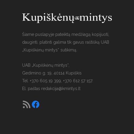
Šiame puslapyje pateiktą medžiagą kopijuoti,
dauginti, platinti galima tik gavus raštišką UAB
„Kupiškėnų mintys“ sutikimą.
UAB „Kupiškėnų mintys“,
Gedimino g. 19, 40114 Kupiškis
Tel. +370 605 19 399, +370 612 57 157.
El. paštas
redakcija@kmintys.lt