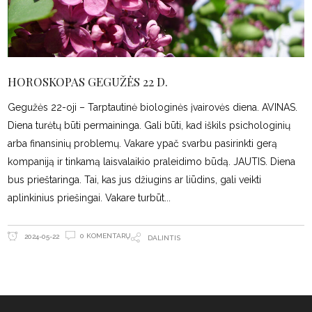
HOROSKOPAS GEGUŽĖS 22 D.
Gegužės 22-oji – Tarptautinė biologinės įvairovės diena. AVINAS.
Diena turėtų būti permaininga. Gali būti, kad iškils psichologinių
arba finansinių problemų. Vakare ypač svarbu pasirinkti gerą
kompaniją ir tinkamą laisvalaikio praleidimo būdą. JAUTIS. Diena
bus prieštaringa. Tai, kas jus džiugins ar liūdins, gali veikti
aplinkinius priešingai. Vakare turbūt
0 KOMENTARŲ
2024-05-22
DALINTIS