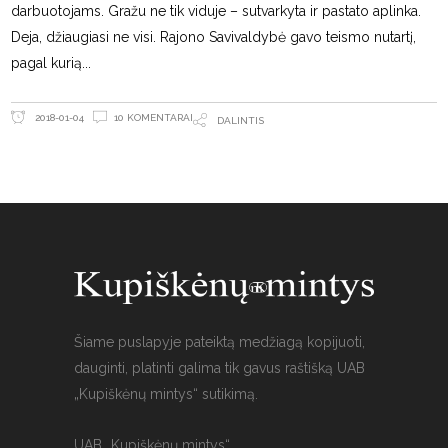
darbuotojams. Gražu ne tik viduje – sutvarkyta ir pastato aplinka.
Deja, džiaugiasi ne visi. Rajono Savivaldybė gavo teismo nutartį,
pagal kurią
10 KOMENTARAI
2018-01-04
DALINTIS
Šiame puslapyje pateiktą medžiagą kopijuoti,
dauginti, platinti galima tik gavus raštišką UAB
„Kupiškėnų mintys“ sutikimą.
UAB „Kupiškėnų mintys“,