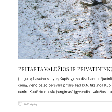
PRITARTA VALDŽIOS IR PRIVATININK
Įstrigusią baseino statybą Kupiškyje valdžia bando išjudint
dieną, vieno balso persvara pritarė, kad būtų tikslinga Kup
centro Kupiškio mieste įrengimas“ įgyvendinti valdžios ir p
2020-05-05