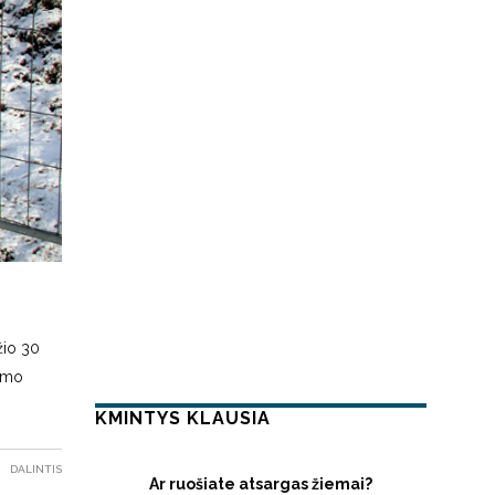
žio 30
gumo
KMINTYS KLAUSIA
DALINTIS
Ar ruošiate atsargas žiemai?