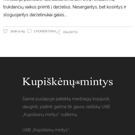
trukdančių vaikus priimti į darželius. Nesergantys, bet kosintys ir
sloguojantys darželinukai galės
2 KOMENTARAI
2018-11-09
DALINTIS
Šiame puslapyje pateiktą medžiagą kopijuoti,
dauginti, platinti galima tik gavus raštišką UAB
„Kupiškėnų mintys“ sutikimą.
UAB „Kupiškėnų mintys“,