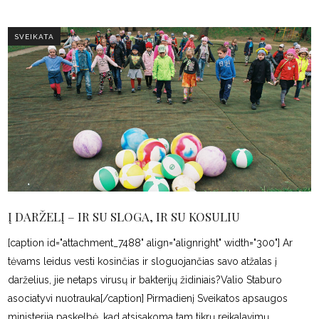
SVEIKATA
Į DARŽELĮ – IR SU SLOGA, IR SU KOSULIU
[caption id="attachment_7488" align="alignright" width="300"] Ar
tėvams leidus vesti kosinčias ir sloguojančias savo atžalas į
darželius, jie netaps virusų ir bakterijų židiniais?Valio Staburo
asociatyvi nuotrauka[/caption] Pirmadienį Sveikatos apsaugos
ministerija paskelbė, kad atsisakoma tam tikrų reikalavimų,