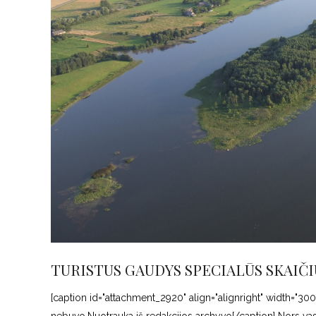
TURISTUS GAUDYS SPECIALŪS SKAIČI
[caption id="attachment_2920" align="alignright" width="300"]
nebuvo.Nuotrauka iš redakcijos archyvo[/caption] Nors vasara