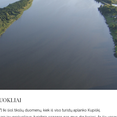
UOKLIAI
 Iki šiol tikslių duomenų, kiek iš viso turistų aplanko Kupiškį,
 jau prašuoliavo, turistinis sezonas pas mus dar tęsiasi. Ar šią vasarą