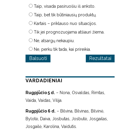
Taip, visada pasiruošiu iš anksto.
Taip, bet tik būtiniausių produktų.
Kartais – priklauso nuo situacijos.
Tik jei prognozuojama atšiauri žiema.
Ne, atsargų nekaupiu.
Ne, perku tik tada, kai prireikia.
Rezultatai
VARDADIENIAI
Rugpjūčio 5 d.
– Nona, Osvaldas, Rimtas,
Vaida, Vaidas, Vilija.
Rugpjūčio 6 d.
– Bilvina, Bilvinas, Bilvinė,
Bylotė, Daiva, Josbutas, Josbutė, Josgailas,
Josgailė, Karolina, Vaidutis.