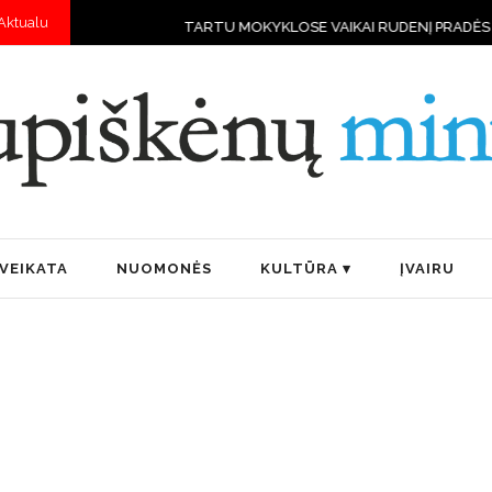
Aktualu
TARTU MOKYKLOSE VAIKAI RUDENĮ PRADĖS MOKYTIS VAL
VEIKATA
NUOMONĖS
KULTŪRA
ĮVAIRU