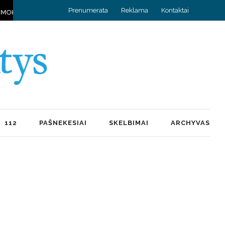
Prenumerata
Reklama
Kontaktai
DYTI DRONUS
VOKIETIJOJE NUSEKUS UPĖMS KYLA GRĖSMĖ ŠALIE
112
PAŠNEKESIAI
SKELBIMAI
ARCHYVAS