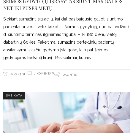
ŠEIMOS GYDYTOJŲ IŠRAŠYTAS SIUNTIMAS GALIOS
NET IKI PUSĖS METŲ
Siekiant sumažinti situacijų, kai dėl pasibaigusio galioti siuntimo
pacientai priversti vėlei kreiptis į šeimos gydytoją, nuo balandžio 1
d. siuntimo terminas ilginamas trigubai – iki 180 dienų vietoj
dabartinių 60-ies. Pakeitimai sumažins perteklinių pacientų
apsilankymų skaičių gydymo įstaigose, taip pat šeimos
gydytojams tenkantį krūvį. Pasikeitimai, kuriais
0 KOMENTARŲ
2023-03-31
DALINTIS
SVEIKATA