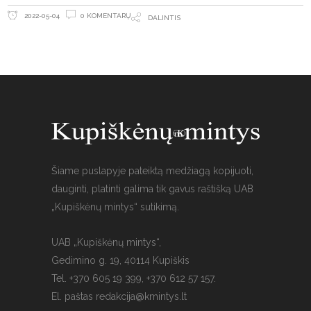
0 KOMENTARŲ
2022-05-04
DALINTIS
Šiame puslapyje pateiktą medžiagą kopijuoti,
dauginti, platinti galima tik gavus raštišką UAB
„Kupiškėnų mintys“ sutikimą.
UAB „Kupiškėnų mintys“,
Gedimino g. 19, 40114 Kupiškis
Tel. +370 605 19 399, +370 612 57 157.
El. paštas
redakcija@kmintys.lt