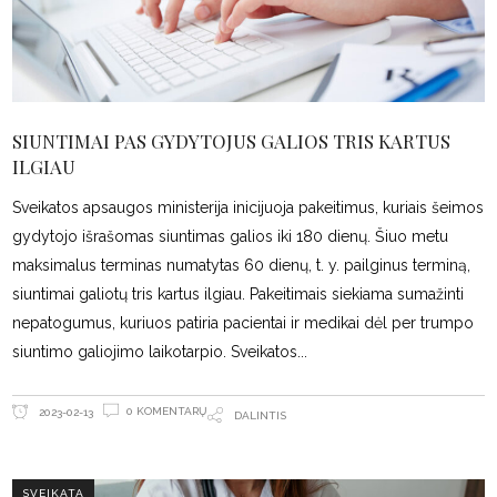
SIUNTIMAI PAS GYDYTOJUS GALIOS TRIS KARTUS
ILGIAU
Sveikatos apsaugos ministerija inicijuoja pakeitimus, kuriais šeimos
gydytojo išrašomas siuntimas galios iki 180 dienų. Šiuo metu
maksimalus terminas numatytas 60 dienų, t. y. pailginus terminą,
siuntimai galiotų tris kartus ilgiau. Pakeitimais siekiama sumažinti
nepatogumus, kuriuos patiria pacientai ir medikai dėl per trumpo
siuntimo galiojimo laikotarpio. Sveikatos
0 KOMENTARŲ
2023-02-13
DALINTIS
SVEIKATA