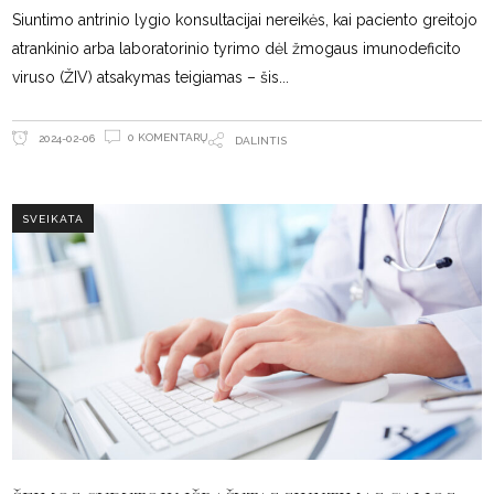
Siuntimo antrinio lygio konsultacijai nereikės, kai paciento greitojo
atrankinio arba laboratorinio tyrimo dėl žmogaus imunodeficito
viruso (ŽIV) atsakymas teigiamas – šis
0 KOMENTARŲ
2024-02-06
DALINTIS
SVEIKATA