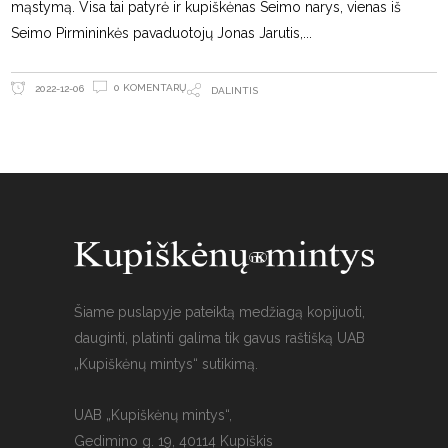
mąstymą. Visa tai patyrė ir kupiškėnas Seimo narys, vienas iš
Seimo Pirmininkės pavaduotojų Jonas Jarutis,
0 KOMENTARŲ
2022-12-06
DALINTIS
Šiame puslapyje pateiktą medžiagą kopijuoti,
dauginti, platinti galima tik gavus raštišką UAB
„Kupiškėnų mintys“ sutikimą.
UAB „Kupiškėnų mintys“,
Gedimino g. 19, 40114 Kupiškis