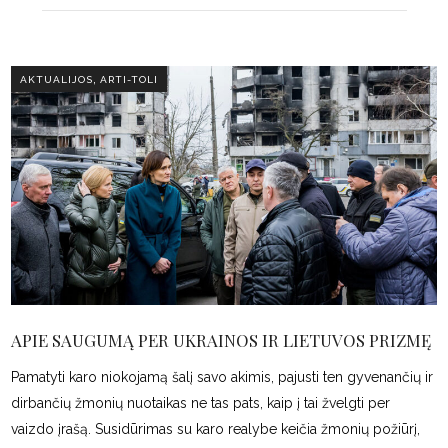
,
AKTUALIJOS
ARTI-TOLI
APIE SAUGUMĄ PER UKRAINOS IR LIETUVOS PRIZMĘ
Pamatyti karo niokojamą šalį savo akimis, pajusti ten gyvenančių ir
dirbančių žmonių nuotaikas ne tas pats, kaip į tai žvelgti per
vaizdo įrašą. Susidūrimas su karo realybe keičia žmonių požiūrį,