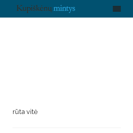
rūta vitė