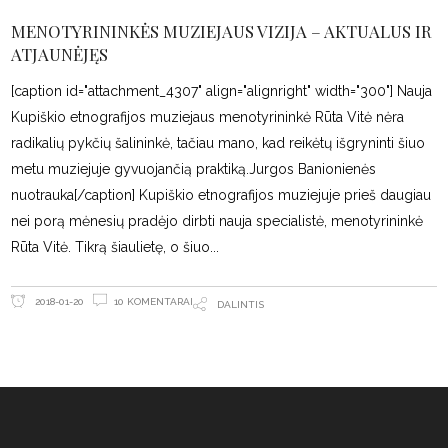
MENOTYRININKĖS MUZIEJAUS VIZIJA – AKTUALUS IR
ATJAUNĖJĘS
[caption id="attachment_4307" align="alignright" width="300"] Nauja
Kupiškio etnografijos muziejaus menotyrininkė Rūta Vitė nėra
radikalių pykčių šalininkė, tačiau mano, kad reikėtų išgryninti šiuo
metu muziejuje gyvuojančią praktiką.Jurgos Banionienės
nuotrauka[/caption] Kupiškio etnografijos muziejuje prieš daugiau
nei porą mėnesių pradėjo dirbti nauja specialistė, menotyrininkė
Rūta Vitė. Tikrą šiaulietę, o šiuo
10 KOMENTARAI
2018-01-20
DALINTIS