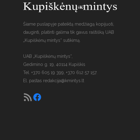
Šiame puslapyje pateiktą medžiagą kopijuoti,
dauginti, platinti galima tik gavus raštišką UAB
„Kupiškėnų mintys“ sutikimą.
UAB „Kupiškėnų mintys“,
Gedimino g. 19, 40114 Kupiškis
Tel. +370 605 19 399, +370 612 57 157.
El. paštas
redakcija@kmintys.lt