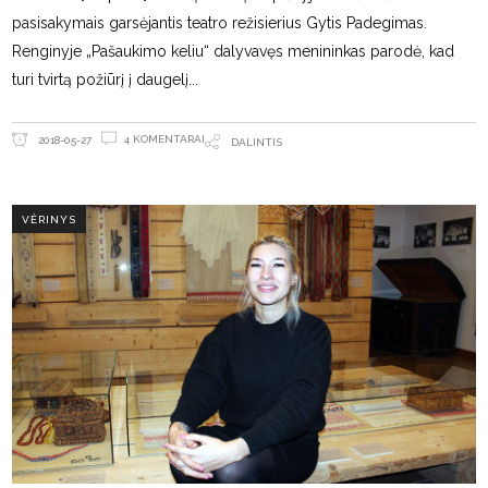
pasisakymais garsėjantis teatro režisierius Gytis Padegimas.
Renginyje „Pašaukimo keliu“ dalyvavęs menininkas parodė, kad
turi tvirtą požiūrį į daugelį
4 KOMENTARAI
2018-05-27
DALINTIS
VĖRINYS