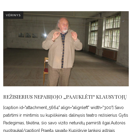
VĖRINYS
REŽISIERIUS NEPABIJOJO „PAAUKLĖTI“ KLAUSYTOJŲ
[caption id="attachment_5664" align="alignleft" width="300"] Savo
patirtimi ir mintimis su kupiškėnais dalinęsis teatro režisierius Gytis
Padegimas, tikėtina, šio savo vizito neturėtų pamiršti ilgai.Autorės
nuotrauka[/caption] Praeitą savaitę Kupiškyje lankėsi aštriais