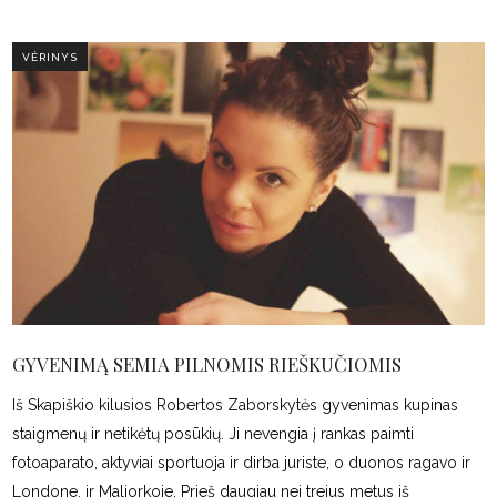
VĖRINYS
GYVENIMĄ SEMIA PILNOMIS RIEŠKUČIOMIS
Iš Skapiškio kilusios Robertos Zaborskytės gyvenimas kupinas
staigmenų ir netikėtų posūkių. Ji nevengia į rankas paimti
fotoaparato, aktyviai sportuoja ir dirba juriste, o duonos ragavo ir
Londone, ir Maljorkoje. Prieš daugiau nei trejus metus iš