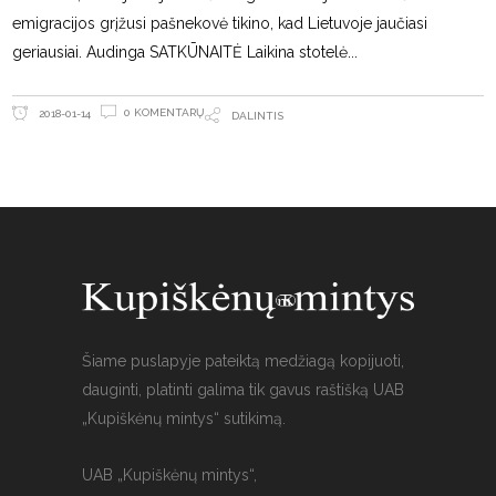
emigracijos grįžusi pašnekovė tikino, kad Lietuvoje jaučiasi
geriausiai. Audinga SATKŪNAITĖ Laikina stotelė
0 KOMENTARŲ
2018-01-14
DALINTIS
Šiame puslapyje pateiktą medžiagą kopijuoti,
dauginti, platinti galima tik gavus raštišką UAB
„Kupiškėnų mintys“ sutikimą.
UAB „Kupiškėnų mintys“,