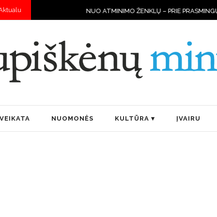
Aktualu
NUO ATMINIMO ŽENKLŲ – PRIE PRASMINGŲ DARBŲ
ST
VEIKATA
NUOMONĖS
KULTŪRA
ĮVAIRU