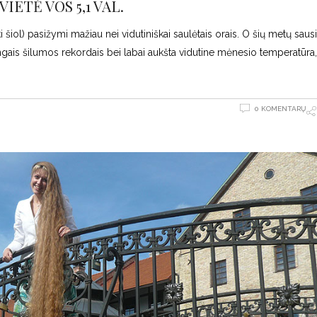
IETĖ VOS 5,1 VAL.
 šiol) pasižymi mažiau nei vidutiniškai saulėtais orais. O šių metų saus
ngais šilumos rekordais bei labai aukšta vidutine mėnesio temperatūra, 
0 KOMENTARŲ