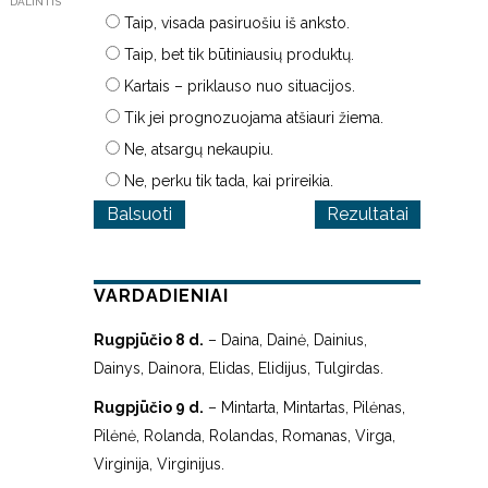
DALINTIS
Taip, visada pasiruošiu iš anksto.
Taip, bet tik būtiniausių produktų.
Kartais – priklauso nuo situacijos.
Tik jei prognozuojama atšiauri žiema.
Ne, atsargų nekaupiu.
Ne, perku tik tada, kai prireikia.
Rezultatai
VARDADIENIAI
Rugpjūčio 8 d.
– Daina, Dainė, Dainius,
Dainys, Dainora, Elidas, Elidijus, Tulgirdas.
Rugpjūčio 9 d.
– Mintarta, Mintartas, Pilėnas,
Pilėnė, Rolanda, Rolandas, Romanas, Virga,
Virginija, Virginijus.