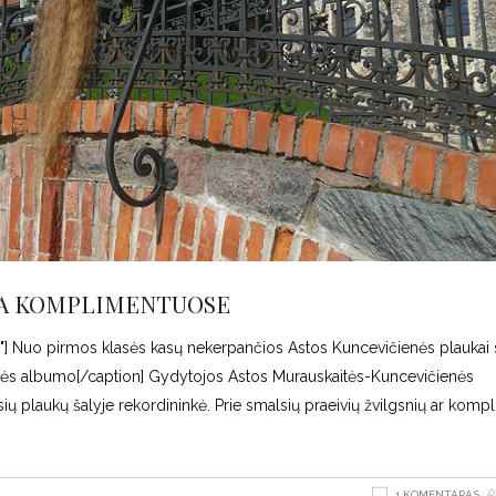
STA KOMPLIMENTUOSE
72"] Nuo pirmos klasės kasų nekerpančios Astos Kuncevičienės plaukai 
nės albumo[/caption] Gydytojos Astos Murauskaitės-Kuncevičienės
sių plaukų šalyje rekordininkė. Prie smalsių praeivių žvilgsnių ar komp
1 KOMENTARAS