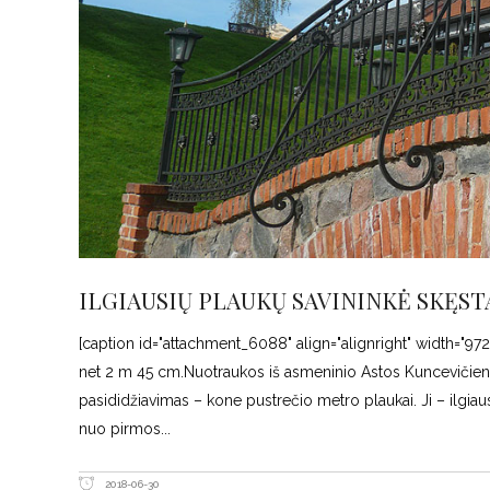
ILGIAUSIŲ PLAUKŲ SAVININKĖ SKĘ
[caption id="attachment_6088" align="alignright" width="9
net 2 m 45 cm.Nuotraukos iš asmeninio Astos Kuncevičie
pasididžiavimas – kone pustrečio metro plaukai. Ji – ilgiau
nuo pirmos
2018-06-30