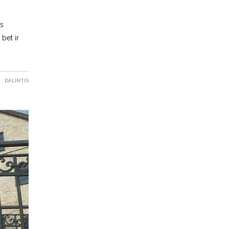
is
bet ir
DALINTIS