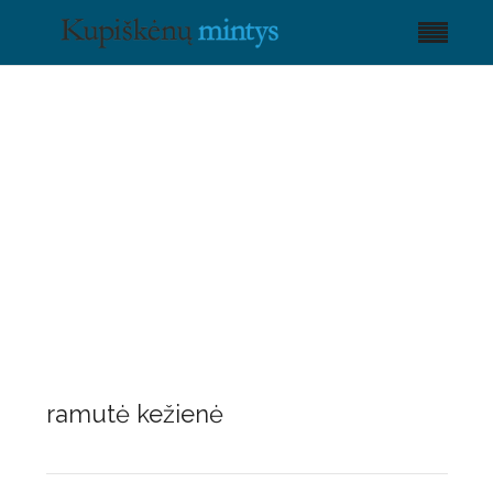
ramutė kežienė