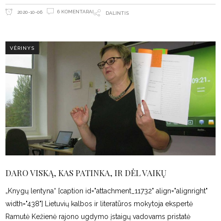
6 KOMENTARAI
2020-10-06
DALINTIS
VĖRINYS
DARO VISKĄ, KAS PATINKA, IR DĖL VAIKŲ
„Knygų lentyna“ [caption id="attachment_11732" align="alignright"
width="438"] Lietuvių kalbos ir literatūros mokytoja ekspertė
Ramutė Kežienė rajono ugdymo įstaigų vadovams pristatė