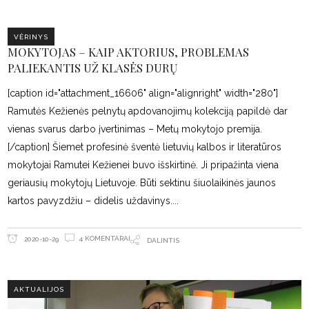
VĖRINYS
MOKYTOJAS – KAIP AKTORIUS, PROBLEMAS
PALIEKANTIS UŽ KLASĖS DURŲ
[caption id="attachment_16606" align="alignright" width="280"]
Ramutės Kežienės pelnytų apdovanojimų kolekciją papildė dar
vienas svarus darbo įvertinimas – Metų mokytojo premija.
[/caption] Šiemet profesinė šventė lietuvių kalbos ir literatūros
mokytojai Ramutei Kežienei buvo išskirtinė. Ji pripažinta viena
geriausių mokytojų Lietuvoje. Būti sektinu šiuolaikinės jaunos
kartos pavyzdžiu – didelis uždavinys.
4 KOMENTARAI
2020-10-29
DALINTIS
AKTUALIJOS