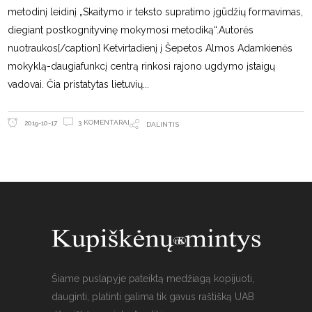
metodinį leidinį „Skaitymo ir teksto supratimo įgūdžių formavimas,
diegiant postkognityvinę mokymosi metodiką“.Autorės
nuotraukos[/caption] Ketvirtadienį į Šepetos Almos Adamkienės
mokyklą-daugiafunkcį centrą rinkosi rajono ugdymo įstaigų
vadovai. Čia pristatytas lietuvių
3 KOMENTARAI
2019-10-17
DALINTIS
Šiame puslapyje pateiktą medžiagą kopijuoti,
dauginti, platinti galima tik gavus raštišką UAB