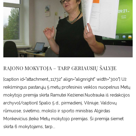
RAJONO MOKYTOJA – TARP GERIAUSIŲ ŠALYJE
[caption id="attachment_11732" align="alignright" width="300"] Už
reikšmingus pastarųjų 5 metų profesinės veiklos nuopelnus Metų
mokytojo premija skirta Ramutei Kežienei.Nuotrauka iš redakcijos
archyvo[/caption] Spalio 5 d., pirmadienį, Vilniuje, Valdovų
rūmuose, švietimo, mokslo ir sporto ministras Algirdas
Monkevičius įteikė Metų mokytojo premijas. Ši premija šiemet
skirta 6 mokytojams, tarp