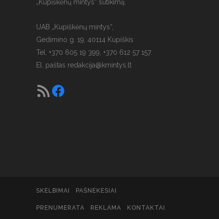
„Kupiškėnų mintys“ sutikimą.
UAB „Kupiškėnų mintys“,
Gedimino g. 19, 40114 Kupiškis
Tel. +370 605 19 399, +370 612 57 157.
El. paštas
redakcija@kmintys.lt
SKELBIMAI
PAŠNEKESIAI
PRENUMERATA
REKLAMA
KONTAKTAI