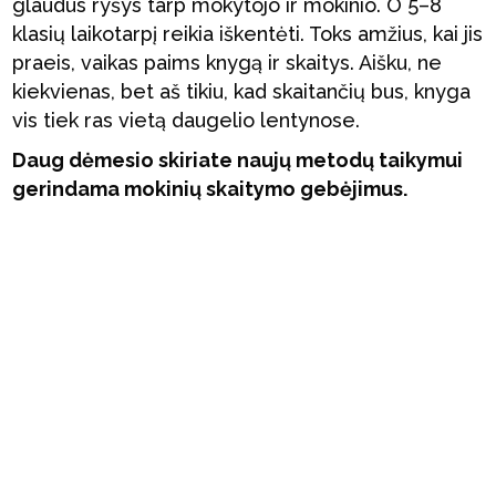
glaudus ryšys tarp mokytojo ir mokinio. O 5–8
klasių laikotarpį reikia iškentėti. Toks amžius, kai jis
praeis, vaikas paims knygą ir skaitys. Aišku, ne
kiekvienas, bet aš tikiu, kad skaitančių bus, knyga
vis tiek ras vietą daugelio lentynose.
Daug dėmesio skiriate naujų metodų taikymui
gerindama mokinių skaitymo gebėjimus.