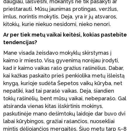
daugiau, laisvesni, mokantys ne tik pasakyti ar
prieštarauti. Mūsų jaunimas protingas, veržlus,
imlus, norintis mokytis. Deja, yra ir jų atsvaros,
kitokių, kurie niekuo nesidomi, nieko nenori.
Ar per tiek metų vaikai keitėsi, kokias pastebite
tendencijas?
Mane visada žeisdavo mokyklų skirstymas į
kaimo ir miesto. Visą gyvenimą norėjau įrodyti,
kad ir kaimo vaikas rašo gražius rašinėlius. Dabar,
kai kažkas paskaito prieš penkiolika metų išleistą
knygą, kurioje sudėta Šepetos vaikų kūryba, net
nepatiki, kad tai parašė vaikas. Deja, šiandien
tokių rašinėlių, bent mūsų vaikai, nebeparašo. Gal
atsiranda vienas kitas išskirtinis mokinys,
paskutinėje mano dešimtokų laidoje dar buvo dvi
labai kūrybingos, gražiai rašančios, nuosekliai
mintis dėliojančios mergaitės. Šiuo metu tarp 5–8