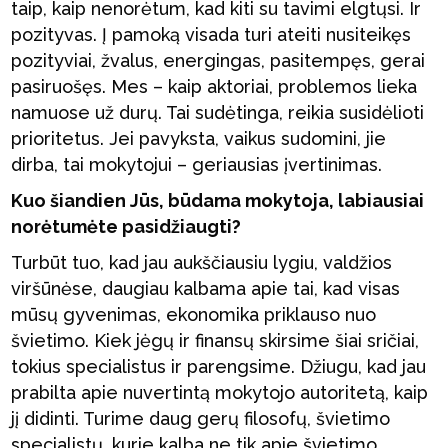
taip, kaip nenorėtum, kad kiti su tavimi elgtųsi. Ir
pozityvas. Į pamoką visada turi ateiti nusiteikęs
pozityviai, žvalus, energingas, pasitempęs, gerai
pasiruošęs. Mes – kaip aktoriai, problemos lieka
namuose už durų. Tai sudėtinga, reikia susidėlioti
prioritetus. Jei pavyksta, vaikus sudomini, jie
dirba, tai mokytojui – geriausias įvertinimas.
Kuo šiandien Jūs, būdama mokytoja, labiausiai
norėtumėte pasidžiaugti?
Turbūt tuo, kad jau aukščiausiu lygiu, valdžios
viršūnėse, daugiau kalbama apie tai, kad visas
mūsų gyvenimas, ekonomika priklauso nuo
švietimo. Kiek jėgų ir finansų skirsime šiai sričiai,
tokius specialistus ir parengsime. Džiugu, kad jau
prabilta apie nuvertintą mokytojo autoritetą, kaip
jį didinti. Turime daug gerų filosofų, švietimo
specialistų, kurie kalba ne tik apie švietimo