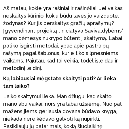
Aš matau, kokie yra rašiniai ir rašinėliai. Jei vaikas
neskaitys kūrinio, kokiu būdu lavės jo vaizduotė,
žodynas? Kur jis perskaitys gražių aprašymų?
Įgyvendinant projektą „Iniciatyva Savivaldybėms“
mano dėmesys nukrypo būtent į skaitymą. Labai
patiko išgirsti metodai, ypač apie pastraipų
rašymą pagal šablonus, kurie tiko silpnesniems
vaikams. Pajutau, kad tai veikia, todėl išleidau ir
metodinį leidinį.
Ką labiausiai mėgstate skaityti pati? Ar lieka
tam laiko?
Laiko skaitymui lieka. Man džiugu, kad skaito
mano abu vaikai, nors yra labai užsiėmę. Nuo pat
mažens jiems geriausia dovana būdavo knyga,
niekada nereikėdavo galvoti ką nupirkti.
Pasikliauju jų patarimais, kokią šiuolaikinę