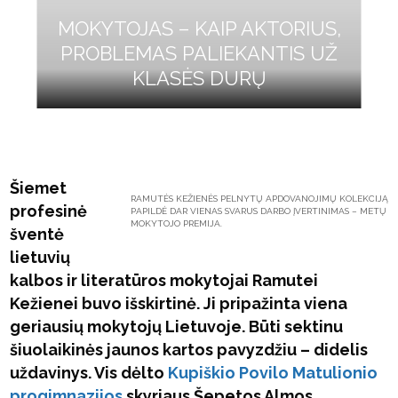
MOKYTOJAS – KAIP AKTORIUS,
PROBLEMAS PALIEKANTIS UŽ
KLASĖS DURŲ
Šiemet
RAMUTĖS KEŽIENĖS PELNYTŲ APDOVANOJIMŲ KOLEKCIJĄ
profesinė
PAPILDĖ DAR VIENAS SVARUS DARBO ĮVERTINIMAS – METŲ
MOKYTOJO PREMIJA.
šventė
lietuvių
kalbos ir literatūros mokytojai Ramutei
Kežienei buvo išskirtinė. Ji pripažinta viena
geriausių mokytojų Lietuvoje. Būti sektinu
šiuolaikinės jaunos kartos pavyzdžiu – didelis
uždavinys. Vis dėlto
Kupiškio Povilo Matulionio
progimnazijos
skyriaus Šepetos Almos