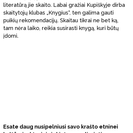
literatūrą jie skaito. Labai gražiai Kupiškyje dirba
skaitytojų klubas „Knygius“, ten galima gauti
puikių rekomendacijų. Skaitau tikrai ne bet ką,
tam nėra laiko, reikia susirasti knygą, kuri būtų
įdomi.
Esate daug nusipelniusi savo krašto etninei