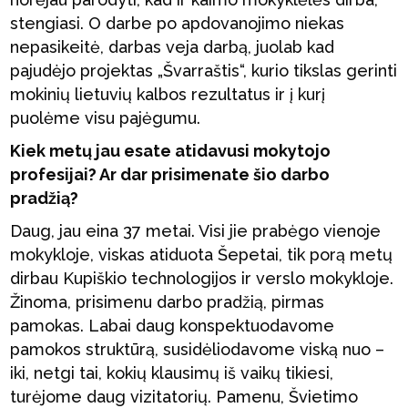
stengiasi. O darbe po apdovanojimo niekas
nepasikeitė, darbas veja darbą, juolab kad
pajudėjo projektas „Švarraštis“, kurio tikslas gerinti
mokinių lietuvių kalbos rezultatus ir į kurį
puolėme visu pajėgumu.
Kiek metų jau esate atidavusi mokytojo
profesijai? Ar dar prisimenate šio darbo
pradžią?
Daug, jau eina 37 metai. Visi jie prabėgo vienoje
mokykloje, viskas atiduota Šepetai, tik porą metų
dirbau Kupiškio technologijos ir verslo mokykloje.
Žinoma, prisimenu darbo pradžią, pirmas
pamokas. Labai daug konspektuodavome
pamokos struktūrą, susidėliodavome viską nuo –
iki, netgi tai, kokių klausimų iš vaikų tikiesi,
turėjome daug vizitatorių. Pamenu, Švietimo