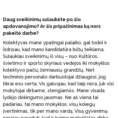
Daug sveikinimų sulaukėte po šio
apdovanojimo? Ar šis pripažinimas ką nors
pakeitė darbe?
Kolektyvas mane ypatingai palaiko, gal todėl ir
išdrįsau, kad mano kandidatūra būtų teikiama.
Sulaukiau sveikinimų iš visų – nuo Kultūros,
švietimo ir sporto skyriaus vedėjos iki mokyklos
kolektyvo pačių žemiausių grandžių. Net
techninio personalo darbuotojai džiaugėsi, jog
tikrai esu verta. Vis galvojau, kad taip nėra, juk visi
mokytojai dirbame, stengiamės. Mane visada
lydėjo dėkingumo jausmas. Ne aš viena tai
padariau, tai mano mokyklos, visų kolegų
įvertinimas, tik per mano vardą. Visą gyvenimą
norėjau parodyti, kad ir kaimo mokyklėlės dirba,