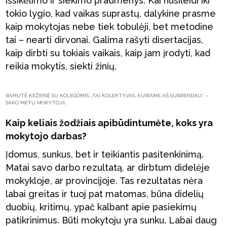
išsikėlimo ir siekimo pradmenys. Kai nusileidi iki
tokio lygio, kad vaikas suprastų, dalykine prasme
kaip mokytojas nebe tiek tobulėji, bet metodine
tai – nearti dirvonai. Galima rašyti disertacijas,
kaip dirbti su tokiais vaikais, kaip jam įrodyti, kad
reikia mokytis, siekti žinių.
RAMUTĖ KEŽIENĖ SU KOLEGOMIS. „TAI KOLEKTYVAS, KURIAME AŠ SUBRENDAU“, –
SAKO METŲ MOKYTOJA.
Kaip keliais žodžiais apibūdintumėte, koks yra
mokytojo darbas?
Įdomus, sunkus, bet ir teikiantis pasitenkinimą.
Matai savo darbo rezultatą, ar dirbtum didelėje
mokykloje, ar provincijoje. Tas rezultatas nėra
labai greitas ir tuoj pat matomas, būna didelių
duobių, kritimų, ypač kalbant apie pasiekimų
patikrinimus. Būti mokytoju yra sunku. Labai daug