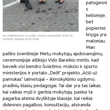
patogesni
s
kelionėje,
bet
popierinė
knyga yra
PO CEREMONIJOS. IŠ KAIRĖS: VANDA VANAGIENĖ, RAMUTĖ
KEŽIENĖ, INGRIDA PUČĖTIENĖ.
maloniau.
Man
patiko šventinėje Metų mokytojų apdovanojimų
ceremonijoje atlikėjo Vido Bareikio mintis, kad
beveik visi bendro Švietimo, mokslo ir sporto
ministerijos ir portalo „Delfi“ projekto „Ačiū už
pamokas“ laimėtojai – ikimokyklinio ugdymo,
pradinių klasių pedagogai. Tai dar yra tas laikas,
kai vaikas myli ir gerbia mokytoją, paskui ta
pagarba ateina dvyliktoje klasėje, kai reikia
didesnės pagalbos, konsultacijų, atsiranda