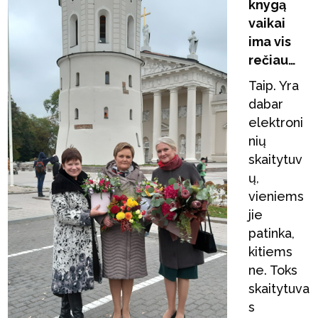
knygą
vaikai
ima vis
rečiau…
Taip. Yra
dabar
elektroni
nių
skaitytuv
ų,
vieniems
jie
patinka,
kitiems
ne. Toks
skaitytuva
s