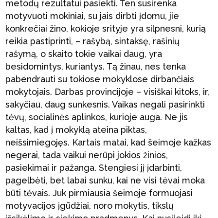
metodų rezultatui pasiekti. Ten susirenka
motyvuoti mokiniai, su jais dirbti įdomu, jie
konkrečiai žino, kokioje srityje yra silpnesni, kurią
reikia pastiprinti, – rašybą, sintaksę, rašinių
rašymą, o skaito tokie vaikai daug, yra
besidomintys, kuriantys. Tą žinau, nes tenka
pabendrauti su tokiose mokyklose dirbančiais
mokytojais. Darbas provincijoje – visiškai kitoks, ir,
sakyčiau, daug sunkesnis. Vaikas negali pasirinkti
tėvų, socialinės aplinkos, kurioje auga. Ne jis
kaltas, kad į mokyklą ateina piktas,
neišsimiegojęs. Kartais matai, kad šeimoje kažkas
negerai, tada vaikui nerūpi jokios žinios,
pasiekimai ir pažanga. Stengiesi jį įdarbinti,
pagelbėti, bet labai sunku, kai ne visi tėvai moka
būti tėvais. Juk pirmiausia šeimoje formuojasi
motyvacijos įgūdžiai, noro mokytis, tikslų