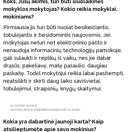
Koks, Jūsų akimis, turi būti šiuolaikinės
mokyklos mokytojas? Kokio reikia mokyklai,
mokiniams?
Pirmiausia jis turi būti nuolat besikeičiantis,
tobulėjantis ir besidomintis naujovėmis. Jei
mokytojas neturi net elektroninio pašto ir
nenaudoja informacinių technologijų pamokoje,
gali sulaukti ir replikų iš vaikų, nes jie dabar
drąsūs, pakeliavę, matę pasaulio, daugiau
paskaitę. Todėl mokytojui reikia labai pasitempti,
neatsilikti ir skirti daug laiko savišvietai,
tobulėjimui, straipsnių, knygų skaitymui.
SU DUKRA RUGILE.
NUOTRAUKOS IŠ ASMENINIO PAŠNEKOVĖS ALBUMO
Kokia yra dabartinė jaunoji karta? Kaip
atsilieptumėte apie savo mokinius?