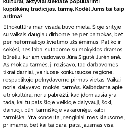
kultūrai, aktyviai siekiate populiarinti
kupiškėnų tradicijas, tarmę. Kodėl Jums tai taip
artima?
Etnokultūra man visada buvo miela. Šioje srityje
su vaikais daugiau dirbome ne per pamokas, bet
per neformaliojo švietimo užsiėmimus. Patiko ir
sekėsi, nes labai sutapome su mokyklos dramos
būreliu, kuriam vadovavo Jūra Sigutė Jurėnienė.
Aš mokiau tarmės, ji režisavo, tad darbavomės
tikrai darniai, įvairiuose konkursuose regione,
respublikoje pelnydavome pirmas vietas. Vaikai
noriai dalyvavo, mokėsi tarmės. Kalbėdama apie
etnokultūrą, noriu pabrėžti, kad įdomiausia yra
tada, kai tu pats šioje veikloje dalyvauji, šoki,
dainuoji, būni tarmiškoje vakaronėje, kalbi
tarmiškai. Yra koncertai, renginiai, mes klausome,
priimame, bet kai tai darai pats, jausmas visai