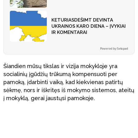
KETURIASDEŠIMT DEVINTA
UKRAINOS KARO DIENA – ĮVYKIAI
IR KOMENTARAI
Powered by Setupad
Šiandien mūsų tikslas ir vizija mokykloje yra
socialinių įgūdžių trūkumą kompensuoti per
pamoką, įdarbinti vaiką, kad kiekvienas patirtų
sėkmę, nors ir iškritęs iš mokymo sistemos, ateitų
į mokyklą, gerai jaustųsi pamokoje.