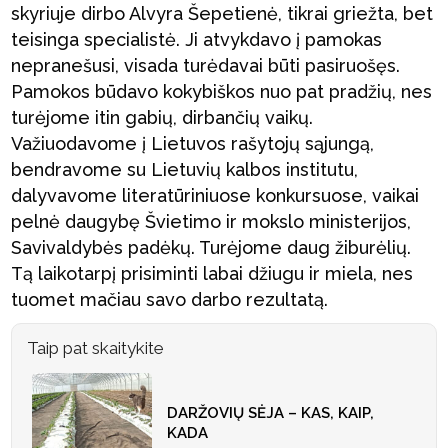
skyriuje dirbo Alvyra Šepetienė, tikrai griežta, bet
teisinga specialistė. Ji atvykdavo į pamokas
nepranešusi, visada turėdavai būti pasiruošęs.
Pamokos būdavo kokybiškos nuo pat pradžių, nes
turėjome itin gabių, dirbančių vaikų.
Važiuodavome į Lietuvos rašytojų sąjungą,
bendravome su Lietuvių kalbos institutu,
dalyvavome literatūriniuose konkursuose, vaikai
pelnė daugybę Švietimo ir mokslo ministerijos,
Savivaldybės padėkų. Turėjome daug žiburėlių.
Tą laikotarpį prisiminti labai džiugu ir miela, nes
tuomet mačiau savo darbo rezultatą.
Taip pat skaitykite
DARŽOVIŲ SĖJA – KAS, KAIP,
KADA