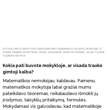
ATVYKĘ Į METŲ MOKYTOJO APDOVANOJIMO CEREMONIJĄ VALDOVŲ RŪMUOSE. IŠ
KAIRĖS: INGRIDA PUČĖTIENĖ, VANDA VANAGIENĖ, RAMUTĖ KEŽIENĖ, VALDA TILIENĖ,
ALGIRDAS NOTKUS.
Kokia pati buvote mokykloje, ar visada traukė
gimtoji kalba?
Matematikos nemokėjau, kaldavau. Pamenu,
matematikos mokytoja labai gražiai mums
pateikdavo teoremas, reikalaudavo išmokti jų
įrodymus, taisyklių pritaikymą, formules.
Mokydamasi vis galvodavau, kad matematikoje