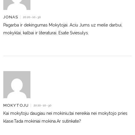
JONAS
|
2020-10-30
Pagarba ir dekingumas Mokytojai. Aciu Jums uz meile darbui,
mokyklai, kalbai ir literaturai. Esate Sviesulys.
MOKYTOJU
|
2020-10-30
Kai mokytoju daugiau nei mokiniu,tai nereikia nei mokytojo pries
klase.Tada mokiniai mokina.Ar sutinkate?