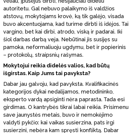
vėliau, įpusėjus dirbti, nesijaučiau dideliu
autoritetu. Gal nebuvo palaikymo iš valdžios
atstovų, mokytojams krovė, ką tik galėjo, visada
buvo akcentuojama, kad turime dirbti iš idėjos. Tai
vargino, bet kai dirbi, atrodo, viską ir padarai. Iki
šiol darbas darbą veja. Nebūtinai jis susijęs su
pamoka, neformaliuoju ugdymu, bet ir popierinis
– protokolų, straipsnių rašymas.
Mokytojui reikia didelės valios, kad būtų
išgirstas. Kaip Jums tai pavyksta?
Dabar jau galvoju, kad pavyksta. Kvalifikacinės
kategorijos dykai nedalijamos, metodininko,
eksperto vardą apsiginti nėra paprasta. Tada esi
girdimas. O kantrybės tikrai labai reikia. Prisimenu
save jaunystės metais, buvo ir nemokėjimo
valdyti pykčio: kai vaikas susierzina, pats irgi
susierzini, nebėra kam spręsti konfliktą. Dabar