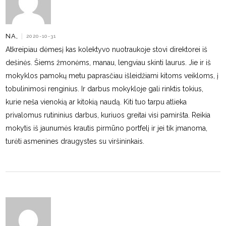
NA,
|
2020-10-31
Atkreipiau dėmesį kas kolektyvo nuotraukoje stovi direktorei iš
dešinės. Šiems žmonėms, manau, lengviau skinti laurus. Jie ir iš
mokyklos pamokų metu paprasčiau išleidžiami kitoms veikloms, į
tobulinimosi renginius. Ir darbus mokykloje gali rinktis tokius,
kurie neša vienokią ar kitokią naudą. Kiti tuo tarpu atlieka
privalomus rutininius darbus, kuriuos greitai visi pamiršta. Reikia
mokytis iš jaunumės krautis pirmūno portfelį ir jei tik įmanoma,
turėti asmenines draugystes su viršininkais.